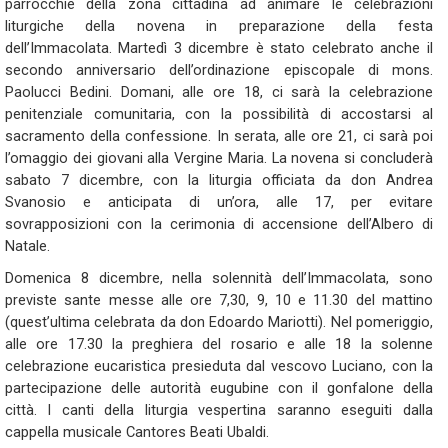
parrocchie della zona cittadina ad animare le celebrazioni
liturgiche della novena in preparazione della festa
dell’Immacolata. Martedì 3 dicembre è stato celebrato anche il
secondo anniversario dell’ordinazione episcopale di mons.
Paolucci Bedini. Domani, alle ore 18, ci sarà la celebrazione
penitenziale comunitaria, con la possibilità di accostarsi al
sacramento della confessione. In serata, alle ore 21, ci sarà poi
l’omaggio dei giovani alla Vergine Maria. La novena si concluderà
sabato 7 dicembre, con la liturgia officiata da don Andrea
Svanosio e anticipata di un’ora, alle 17, per evitare
sovrapposizioni con la cerimonia di accensione dell’Albero di
Natale.
Domenica 8 dicembre, nella solennità dell’Immacolata, sono
previste sante messe alle ore 7,30, 9, 10 e 11.30 del mattino
(quest’ultima celebrata da don Edoardo Mariotti). Nel pomeriggio,
alle ore 17.30 la preghiera del rosario e alle 18 la solenne
celebrazione eucaristica presieduta dal vescovo Luciano, con la
partecipazione delle autorità eugubine con il gonfalone della
città. I canti della liturgia vespertina saranno eseguiti dalla
cappella musicale Cantores Beati Ubaldi.