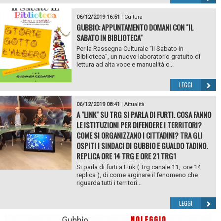
06/12/2019 16:51
|
Cultura
GUBBIO: APPUNTAMENTO DOMANI CON "IL
SABATO IN BIBLIOTECA"
Per la Rassegna Culturale "Il Sabato in
Biblioteca", un nuovo laboratorio gratuito di
lettura ad alta voce e manualità c...
LEGGI
06/12/2019 08:41
|
Attualità
A "LINK" SU TRG SI PARLA DI FURTI. COSA FANNO
LE ISTITUZIONI PER DIFENDERE I TERRITORI?
COME SI ORGANIZZANO I CITTADINI? TRA GLI
OSPITI I SINDACI DI GUBBIO E GUALDO TADINO.
REPLICA ORE 14 TRG E ORE 21 TRG1
Si parla di furti a Link ( Trg canale 11, ore 14
replica ), di come arginare il fenomeno che
riguarda tutti i territori...
LEGGI