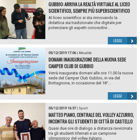
GUBBIO: ARRIVA LA REALTÀ VIRTUALE AL LICEO
SCIENTIFICO, SEMPRE PIÙ SUPERSCIENTIFICO
Al liceo scientifico si sta rinnovando la
didattica sia tradizionale che digitale per
potenziare gli aspetti conoscitivi...
LEGGI
05/12/2019 17:06
|
Attualità
DOMANI INAUGURAZIONE DELLA NUOVA SEDE
CAMPER CLUB DI GUBBIO
Verrà inaugurata domani alle ore 11.00 la nuova
sede del Camper Club Gubbio, in via del
Bottagnone, in occasione del 18°...
LEGGI
05/12/2019 16:37
|
Sport
MATTEO PIANO, CENTRALE DEL VOLLEY AZZURRO,
INCONTRA GLI STUDENTI DI CITTÀ DI CASTELLO
Quasi due ore di dialogo a distanza ravvicinata
tra gli studenti tifernati e un campione
olimpionico del volley italiano...