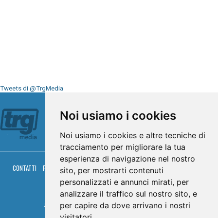
Tweets di @TrgMedia
Seguici su
Noi usiamo i cookies
Noi usiamo i cookies e altre tecniche di
tracciamento per migliorare la tua
esperienza di navigazione nel nostro
CONTATTI
PRIVACY
COOKIES
PALINSESTO
DIRETTA TV
DIRETTA RADIO
sito, per mostrarti contenuti
RGM HITRADIO
personalizzati e annunci mirati, per
© TRG Media 2005-2026
analizzare il traffico sul nostro sito, e
per capire da dove arrivano i nostri
Umbria Televisioni s.r.l. - P.I.00496230541 -
www.trgmedia.it
- Powered by
FFZ
visitatori.