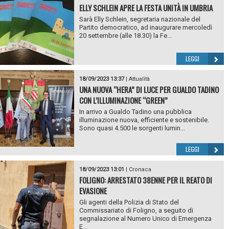
ELLY SCHLEIN APRE LA FESTA UNITÀ IN UMBRIA
Sarà Elly Schlein, segretaria nazionale del
Partito democratico, ad inaugurare mercoledì
20 settembre (alle 18.30) la Fe...
LEGGI
18/09/2023 13:37
|
Attualità
UNA NUOVA “HERA” DI LUCE PER GUALDO TADINO
CON L’ILLUMINAZIONE “GREEN”
In arrivo a Gualdo Tadino una pubblica
illuminazione nuova, efficiente e sostenibile.
Sono quasi 4.500 le sorgenti lumin...
LEGGI
18/09/2023 13:01
|
Cronaca
FOLIGNO: ARRESTATO 38ENNE PER IL REATO DI
EVASIONE
Gli agenti della Polizia di Stato del
Commissariato di Foligno, a seguito di
segnalazione al Numero Unico di Emergenza
E...