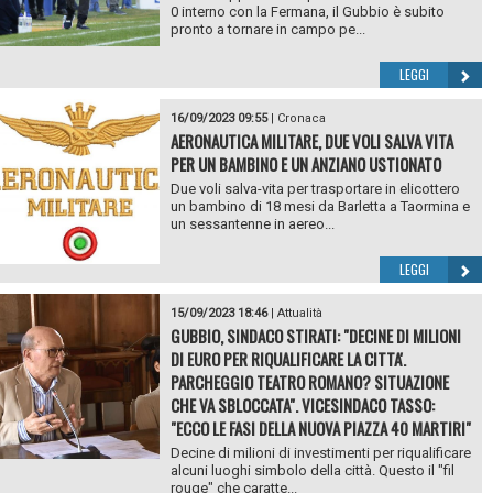
0 interno con la Fermana, il Gubbio è subito
pronto a tornare in campo pe...
LEGGI
16/09/2023 09:55
|
Cronaca
AERONAUTICA MILITARE, DUE VOLI SALVA VITA
PER UN BAMBINO E UN ANZIANO USTIONATO
Due voli salva-vita per trasportare in elicottero
un bambino di 18 mesi da Barletta a Taormina e
un sessantenne in aereo...
LEGGI
15/09/2023 18:46
|
Attualità
GUBBIO, SINDACO STIRATI: "DECINE DI MILIONI
DI EURO PER RIQUALIFICARE LA CITTA'.
PARCHEGGIO TEATRO ROMANO? SITUAZIONE
CHE VA SBLOCCATA". VICESINDACO TASSO:
"ECCO LE FASI DELLA NUOVA PIAZZA 40 MARTIRI"
Decine di milioni di investimenti per riqualificare
alcuni luoghi simbolo della città. Questo il "fil
rouge" che caratte...