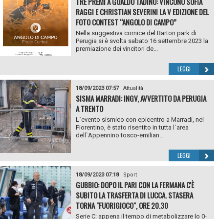
TRE PREMI A GUALDO TADINO: VINCONO SOFIA
RAGGI E CHRISTIAN SEVERINI LA V EDIZIONE DEL
FOTO CONTEST “ANGOLO DI CAMPO”
Nella suggestiva cornice del Barton park di
Perugia si è svolta sabato 16 settembre 2023 la
premiazione dei vincitori de...
LEGGI
18/09/2023 07:57
|
Attualità
SISMA MARRADI: INGV, AVVERTITO DA PERUGIA
A TRENTO
L`evento sismico con epicentro a Marradi, nel
Fiorentino, è stato risentito in tutta l`area
dell`Appennino tosco-emilian...
LEGGI
18/09/2023 07:18
|
Sport
GUBBIO: DOPO IL PARI CON LA FERMANA C'È
SUBITO LA TRASFERTA DI LUCCA. STASERA
TORNA "FUORIGIOCO", ORE 20.30
Serie C: appena il tempo di metabolizzare lo 0-