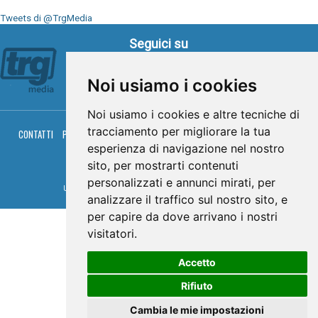
Tweets di @TrgMedia
Seguici su
Noi usiamo i cookies
Noi usiamo i cookies e altre tecniche di
tracciamento per migliorare la tua
CONTATTI
PRIVACY
COOKIES
PALINSESTO
DIRETTA TV
DIRETTA RADIO
RGM HITRADIO
esperienza di navigazione nel nostro
sito, per mostrarti contenuti
© TRG Media 2005-2026
personalizzati e annunci mirati, per
Umbria Televisioni s.r.l. - P.I.00496230541 -
www.trgmedia.it
- Powered by
FFZ
analizzare il traffico sul nostro sito, e
per capire da dove arrivano i nostri
visitatori.
Accetto
Rifiuto
Cambia le mie impostazioni