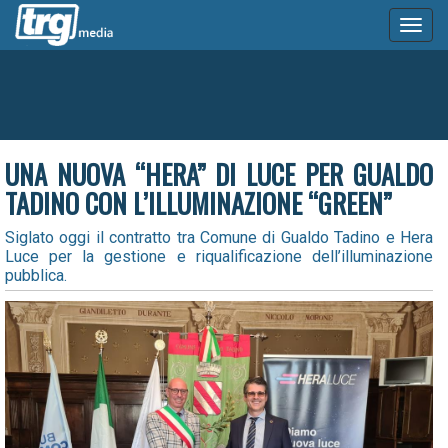
Toggl
naviga
UNA NUOVA “HERA” DI LUCE PER GUALDO
TADINO CON L’ILLUMINAZIONE “GREEN”
Siglato oggi il contratto tra Comune di Gualdo Tadino e Hera
Luce per la gestione e riqualificazione dell’illuminazione
pubblica.