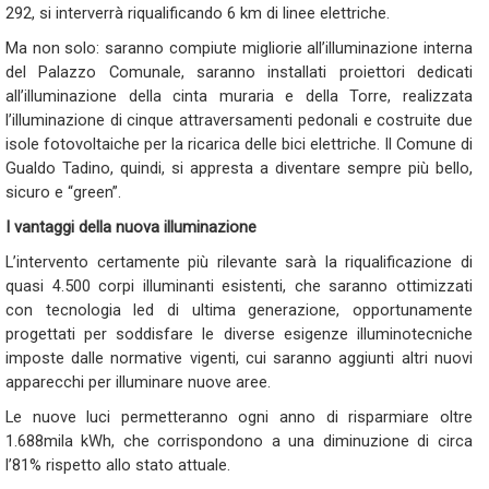
292, si interverrà riqualificando 6 km di linee elettriche.
Ma non solo: saranno compiute migliorie all’illuminazione interna
del Palazzo Comunale, saranno installati proiettori dedicati
all’illuminazione della cinta muraria e della Torre, realizzata
l’illuminazione di cinque attraversamenti pedonali e costruite due
isole fotovoltaiche per la ricarica delle bici elettriche. Il Comune di
Gualdo Tadino, quindi, si appresta a diventare sempre più bello,
sicuro e “green”.
I vantaggi della nuova illuminazione
L’intervento certamente più rilevante sarà la riqualificazione di
quasi 4.500 corpi illuminanti esistenti, che saranno ottimizzati
con tecnologia led di ultima generazione, opportunamente
progettati per soddisfare le diverse esigenze illuminotecniche
imposte dalle normative vigenti, cui saranno aggiunti altri nuovi
apparecchi per illuminare nuove aree.
Le nuove luci permetteranno ogni anno di risparmiare oltre
1.688mila kWh, che corrispondono a una diminuzione di circa
l’81% rispetto allo stato attuale.