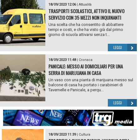
18/09/2023 12:06
|
Attualità
TRASPORTI SCOLASTICI, ATTIVO IL NUOVO
SERVIZIO CON 35 MEZZI NON INQUINANTI
Una scelta che ha consentito di abbattere
tempi e costi, e che ha visto già dal primo
giorno di scuola attivarsi senza t...
LEGGI
18/09/2023 11:48
|
Cronaca
PANICALE: MESSO AI DOMICILIARI PER UNA
SERRA DI MARIJUANA IN CASA
Un vaso con una pianta di marijuana messo sul
balcone di casa ha portato i carabinieri di
Tavernelle e Panicale, a perqu...
LEGGI
18/09/2023 11:39
|
Cultura