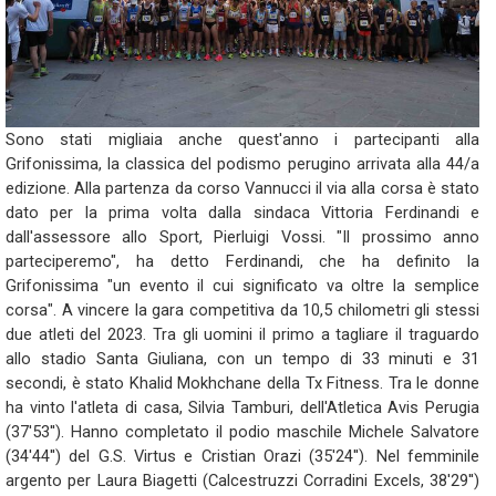
Sono stati migliaia anche quest'anno i partecipanti alla
Grifonissima, la classica del podismo perugino arrivata alla 44/a
edizione. Alla partenza da corso Vannucci il via alla corsa è stato
dato per la prima volta dalla sindaca Vittoria Ferdinandi e
dall'assessore allo Sport, Pierluigi Vossi. "Il prossimo anno
parteciperemo", ha detto Ferdinandi, che ha definito la
Grifonissima "un evento il cui significato va oltre la semplice
corsa". A vincere la gara competitiva da 10,5 chilometri gli stessi
due atleti del 2023. Tra gli uomini il primo a tagliare il traguardo
allo stadio Santa Giuliana, con un tempo di 33 minuti e 31
secondi, è stato Khalid Mokhchane della Tx Fitness. Tra le donne
ha vinto l'atleta di casa, Silvia Tamburi, dell'Atletica Avis Perugia
(37'53''). Hanno completato il podio maschile Michele Salvatore
(34'44'') del G.S. Virtus e Cristian Orazi (35'24''). Nel femminile
argento per Laura Biagetti (Calcestruzzi Corradini Excels, 38'29'')