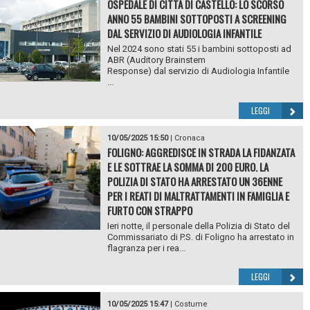
OSPEDALE DI CITTÀ DI CASTELLO: LO SCORSO
ANNO 55 BAMBINI SOTTOPOSTI A SCREENING
DAL SERVIZIO DI AUDIOLOGIA INFANTILE
Nel 2024 sono stati 55 i bambini sottoposti ad
ABR (Auditory Brainstem
Response) dal servizio di Audiologia Infantile
...
LEGGI
10/05/2025 15:50
|
Cronaca
FOLIGNO: AGGREDISCE IN STRADA LA FIDANZATA
E LE SOTTRAE LA SOMMA DI 200 EURO. LA
POLIZIA DI STATO HA ARRESTATO UN 36ENNE
PER I REATI DI MALTRATTAMENTI IN FAMIGLIA E
FURTO CON STRAPPO
Ieri notte, il personale della Polizia di Stato del
Commissariato di P.S. di Foligno ha arrestato in
flagranza per i rea...
LEGGI
10/05/2025 15:47
|
Costume