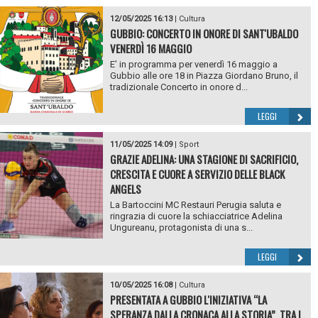
12/05/2025 16:13
|
Cultura
GUBBIO: CONCERTO IN ONORE DI SANT'UBALDO
VENERDÌ 16 MAGGIO
E’ in programma per venerdì 16 maggio a
Gubbio alle ore 18 in Piazza Giordano Bruno, il
tradizionale Concerto in onore d...
LEGGI
11/05/2025 14:09
|
Sport
GRAZIE ADELINA: UNA STAGIONE DI SACRIFICIO,
CRESCITA E CUORE A SERVIZIO DELLE BLACK
ANGELS
La Bartoccini MC Restauri Perugia saluta e
ringrazia di cuore la schiacciatrice Adelina
Ungureanu, protagonista di una s...
LEGGI
10/05/2025 16:08
|
Cultura
PRESENTATA A GUBBIO L'INIZIATIVA “LA
SPERANZA DALLA CRONACA ALLA STORIA”, TRA I