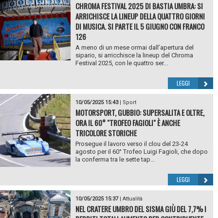
CHROMA FESTIVAL 2025 DI BASTIA UMBRA: SI
ARRICHISCE LA LINEUP DELLA QUATTRO GIORNI
DI MUSICA. SI PARTE IL 5 GIUGNO CON FRANCO
126
A meno di un mese ormai dall’apertura del
sipario, si arricchisce la lineup del Chroma
Festival 2025, con le quattro ser...
LEGGI
10/05/2025 15:43
|
Sport
MOTORSPORT, GUBBIO: SUPERSALITA E OLTRE,
ORA IL 60° "TROFEO FAGIOLI" È ANCHE
TRICOLORE STORICHE
Prosegue il lavoro verso il clou del 23-24
agosto per il 60° Trofeo Luigi Fagioli, che dopo
la conferma tra le sette tap...
LEGGI
10/05/2025 15:37
|
Attualità
NEL CRATERE UMBRO DEL SISMA GIÙ DEL 7,7% I