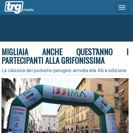
Toggl
naviga
MIGLIAIA ANCHE QUEST'ANNO I
PARTECIPANTI ALLA GRIFONISSIMA
La classica del podismo perugino arrivata alla 44/a edizione.