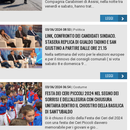
Compagnia Carabinieri di Assisi, nella notte tra
venerdì e sabato, hanno trat...
LEGGI
03/06/2024 08:50
|
Politica
LINK, CONFRONTO DEI CANDIDATI SINDACO.
STASERA REPLICA DI GUALDO TADINO E SAN
GIUSTINO A PARTIRE DALLE ORE 21.15
Nella settimana del voto per le elezioni europee
e per il rinnovo dei consigli comunali ( si vota
sabato 8 e domenica 9 ...
LEGGI
03/06/2024 06:54
|
Costume
FESTA DEI CERI PICCOLI 2024 NEL SEGNO DEI
SORRISI E DELL'ALLEGRIA CON CHIUSURA
UNITARIA DENTRO IL CHIOSTRO DELLA BASILICA
DI SANT’UBALDO
Si è chiuso il ciclo della Festa dei Ceri del 2024
con una festa dei Ceri Piccoli davvero
memorabile per i giovani e gio...