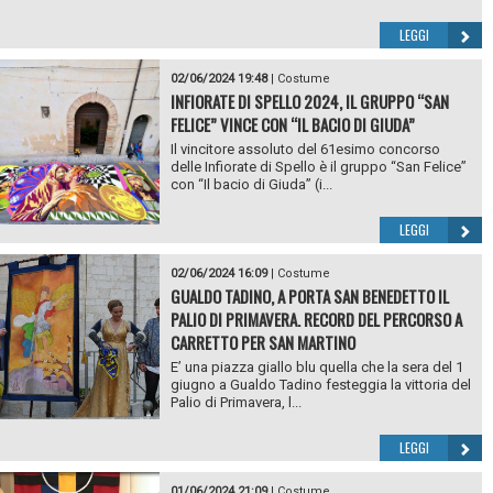
LEGGI
02/06/2024 19:48
|
Costume
INFIORATE DI SPELLO 2024, IL GRUPPO “SAN
FELICE” VINCE CON “IL BACIO DI GIUDA”
Il vincitore assoluto del 61esimo concorso
delle Infiorate di Spello è il gruppo “San Felice”
con “Il bacio di Giuda” (i...
LEGGI
02/06/2024 16:09
|
Costume
GUALDO TADINO, A PORTA SAN BENEDETTO IL
PALIO DI PRIMAVERA. RECORD DEL PERCORSO A
CARRETTO PER SAN MARTINO
E’ una piazza giallo blu quella che la sera del 1
giugno a Gualdo Tadino festeggia la vittoria del
Palio di Primavera, l...
LEGGI
01/06/2024 21:09
|
Costume