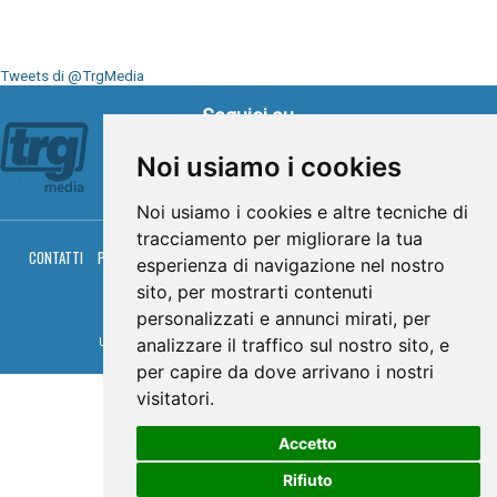
Tweets di @TrgMedia
Seguici su
Noi usiamo i cookies
Noi usiamo i cookies e altre tecniche di
tracciamento per migliorare la tua
CONTATTI
PRIVACY
COOKIES
PALINSESTO
DIRETTA TV
DIRETTA RADIO
esperienza di navigazione nel nostro
RGM HITRADIO
sito, per mostrarti contenuti
© TRG Media 2005-2026
personalizzati e annunci mirati, per
analizzare il traffico sul nostro sito, e
Umbria Televisioni s.r.l. - P.I.00496230541 -
www.trgmedia.it
- Powered by
FFZ
per capire da dove arrivano i nostri
visitatori.
Accetto
Rifiuto