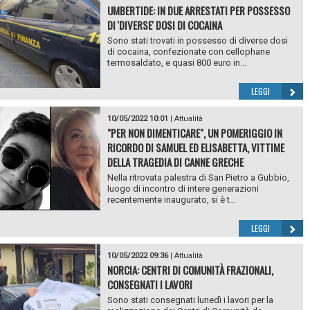
UMBERTIDE: IN DUE ARRESTATI PER POSSESSO
DI 'DIVERSE' DOSI DI COCAINA
Sono stati trovati in possesso di diverse dosi
di cocaina, confezionate con cellophane
termosaldato, e quasi 800 euro in...
LEGGI
10/05/2022 10:01
|
Attualità
"PER NON DIMENTICARE", UN POMERIGGIO IN
RICORDO DI SAMUEL ED ELISABETTA, VITTIME
DELLA TRAGEDIA DI CANNE GRECHE
Nella ritrovata palestra di San Pietro a Gubbio,
luogo di incontro di intere generazioni
recentemente inaugurato, si è t...
LEGGI
10/05/2022 09:36
|
Attualità
NORCIA: CENTRI DI COMUNITÀ FRAZIONALI,
CONSEGNATI I LAVORI
Sono stati consegnati lunedì i lavori per la