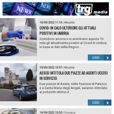
10/05/2022 11:16
|
Attualità
COVID: IN CALO ULTERIORE GLI ATTUALI
POSITIVI IN UMBRIA
Scendono ancora e si avvicinano aquota 10
mila gli attualmente positivi al Covid in Umbria.
In base ai dati della Region...
LEGGI
10/05/2022 10:57
|
Attualità
ASSISI INTITOLA DUE PIAZZE AD AGENTI UCCISI
IN SERVIZIO
Due piazze di Assisi, nella frazione di Palazzo
e a Santa Maria degli Angeli, saranno intitolate
ai poliziotti vittime d...
LEGGI
10/05/2022 10:53
|
Cronaca