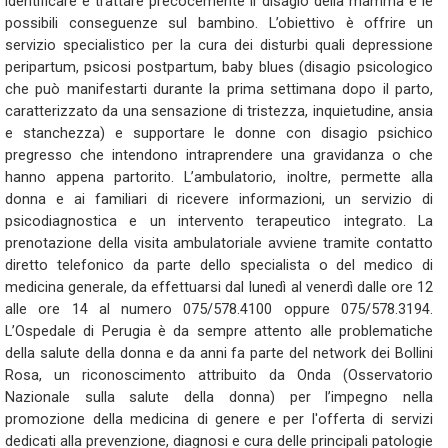
identificare e trattare precocemente il disagio della mamma e le
possibili conseguenze sul bambino. L’obiettivo è offrire un
servizio specialistico per la cura dei disturbi quali depressione
peripartum, psicosi postpartum, baby blues (disagio psicologico
che può manifestarti durante la prima settimana dopo il parto,
caratterizzato da una sensazione di tristezza, inquietudine, ansia
e stanchezza) e supportare le donne con disagio psichico
pregresso che intendono intraprendere una gravidanza o che
hanno appena partorito. L’ambulatorio, inoltre, permette alla
donna e ai familiari di ricevere informazioni, un servizio di
psicodiagnostica e un intervento terapeutico integrato. La
prenotazione della visita ambulatoriale avviene tramite contatto
diretto telefonico da parte dello specialista o del medico di
medicina generale, da effettuarsi dal lunedì al venerdì dalle ore 12
alle ore 14 al numero 075/578.4100 oppure 075/578.3194.
L’Ospedale di Perugia è da sempre attento alle problematiche
della salute della donna e da anni fa parte del network dei Bollini
Rosa, un riconoscimento attribuito da Onda (Osservatorio
Nazionale sulla salute della donna) per l’impegno nella
promozione della medicina di genere e per l'offerta di servizi
dedicati alla prevenzione, diagnosi e cura delle principali patologie