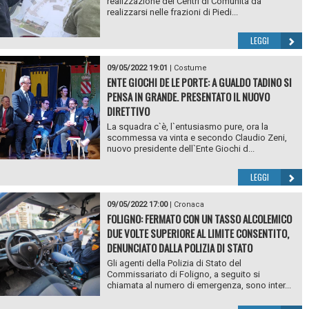
realizzazione dei Centri di Comunità da
realizzarsi nelle frazioni di Piedi...
LEGGI
09/05/2022 19:01
|
Costume
ENTE GIOCHI DE LE PORTE: A GUALDO TADINO SI
PENSA IN GRANDE. PRESENTATO IL NUOVO
DIRETTIVO
La squadra c`è, l`entusiasmo pure, ora la
scommessa va vinta e secondo Claudio Zeni,
nuovo presidente dell`Ente Giochi d...
LEGGI
09/05/2022 17:00
|
Cronaca
FOLIGNO: FERMATO CON UN TASSO ALCOLEMICO
DUE VOLTE SUPERIORE AL LIMITE CONSENTITO,
DENUNCIATO DALLA POLIZIA DI STATO
Gli agenti della Polizia di Stato del
Commissariato di Foligno, a seguito si
chiamata al numero di emergenza, sono inter...