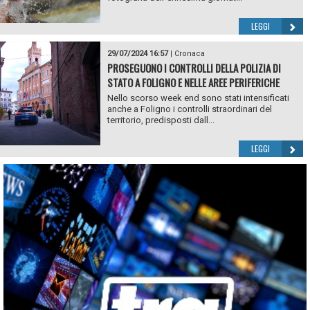
LEGGI
29/07/2024 16:57
|
Cronaca
PROSEGUONO I CONTROLLI DELLA POLIZIA DI
STATO A FOLIGNO E NELLE AREE PERIFERICHE
Nello scorso week end sono stati intensificati
anche a Foligno i controlli straordinari del
territorio, predisposti dall...
LEGGI