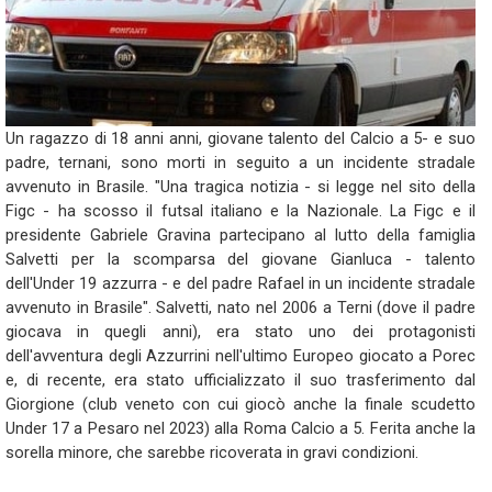
Un ragazzo di 18 anni anni, giovane talento del Calcio a 5- e suo
padre, ternani, sono morti in seguito a un incidente stradale
avvenuto in Brasile. "Una tragica notizia - si legge nel sito della
Figc - ha scosso il futsal italiano e la Nazionale. La Figc e il
presidente Gabriele Gravina partecipano al lutto della famiglia
Salvetti per la scomparsa del giovane Gianluca - talento
dell'Under 19 azzurra - e del padre Rafael in un incidente stradale
avvenuto in Brasile". Salvetti, nato nel 2006 a Terni (dove il padre
giocava in quegli anni), era stato uno dei protagonisti
dell'avventura degli Azzurrini nell'ultimo Europeo giocato a Porec
e, di recente, era stato ufficializzato il suo trasferimento dal
Giorgione (club veneto con cui giocò anche la finale scudetto
Under 17 a Pesaro nel 2023) alla Roma Calcio a 5. Ferita anche la
sorella minore, che sarebbe ricoverata in gravi condizioni.