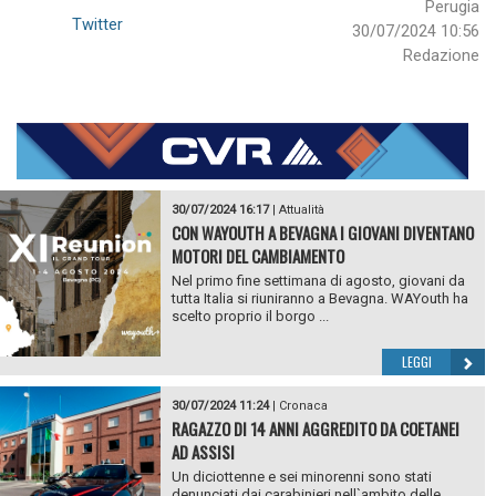
Perugia
Twitter
30/07/2024 10:56
Redazione
30/07/2024 16:17
|
Attualità
CON WAYOUTH A BEVAGNA I GIOVANI DIVENTANO
MOTORI DEL CAMBIAMENTO
Nel primo fine settimana di agosto, giovani da
tutta Italia si riuniranno a Bevagna. WAYouth ha
scelto proprio il borgo ...
LEGGI
30/07/2024 11:24
|
Cronaca
RAGAZZO DI 14 ANNI AGGREDITO DA COETANEI
AD ASSISI
Un diciottenne e sei minorenni sono stati
denunciati dai carabinieri nell`ambito delle