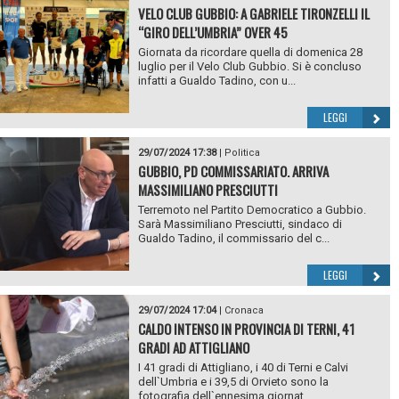
VELO CLUB GUBBIO: A GABRIELE TIRONZELLI IL
“GIRO DELL’UMBRIA” OVER 45
Giornata da ricordare quella di domenica 28
luglio per il Velo Club Gubbio. Si è concluso
infatti a Gualdo Tadino, con u...
LEGGI
29/07/2024 17:38
|
Politica
GUBBIO, PD COMMISSARIATO. ARRIVA
MASSIMILIANO PRESCIUTTI
Terremoto nel Partito Democratico a Gubbio.
Sarà Massimiliano Presciutti, sindaco di
Gualdo Tadino, il commissario del c...
LEGGI
29/07/2024 17:04
|
Cronaca
CALDO INTENSO IN PROVINCIA DI TERNI, 41
GRADI AD ATTIGLIANO
I 41 gradi di Attigliano, i 40 di Terni e Calvi
dell`Umbria e i 39,5 di Orvieto sono la
fotografia dell`ennesima giornat...