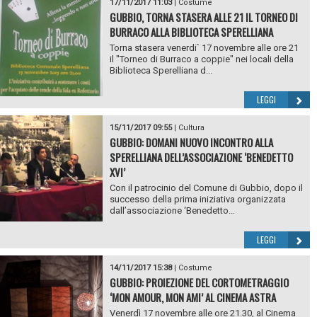
17/11/2017 11:03
|
Costume
GUBBIO, TORNA STASERA ALLE 21 IL TORNEO DI
BURRACO ALLA BIBLIOTECA SPERELLIANA
Torna stasera venerdi` 17 novembre alle ore 21
il "Torneo di Burraco a coppie" nei locali della
Biblioteca Sperelliana d...
LEGGI
15/11/2017 09:55
|
Cultura
GUBBIO: DOMANI NUOVO INCONTRO ALLA
SPERELLIANA DELL’ASSOCIAZIONE ‘BENEDETTO
XVI’
Con il patrocinio del Comune di Gubbio, dopo il
successo della prima iniziativa organizzata
dall’associazione ‘Benedetto...
LEGGI
14/11/2017 15:38
|
Costume
GUBBIO: PROIEZIONE DEL CORTOMETRAGGIO
‘MON AMOUR, MON AMI’ AL CINEMA ASTRA
Venerdì 17 novembre alle ore 21.30, al Cinema