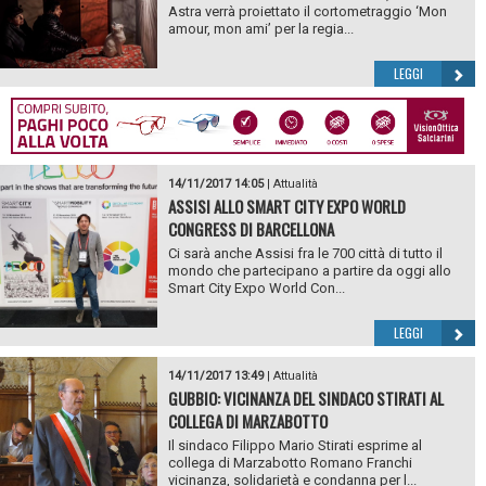
Astra verrà proiettato il cortometraggio ‘Mon
amour, mon ami’ per la regia...
LEGGI
14/11/2017 14:05
|
Attualità
ASSISI ALLO SMART CITY EXPO WORLD
CONGRESS DI BARCELLONA
Ci sarà anche Assisi fra le 700 città di tutto il
mondo che partecipano a partire da oggi allo
Smart City Expo World Con...
LEGGI
14/11/2017 13:49
|
Attualità
GUBBIO: VICINANZA DEL SINDACO STIRATI AL
COLLEGA DI MARZABOTTO
Il sindaco Filippo Mario Stirati esprime al
collega di Marzabotto Romano Franchi
vicinanza, solidarietà e condanna per l...