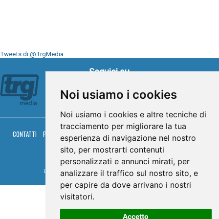
Tweets di @TrgMedia
Seguici su
Noi usiamo i cookies
Noi usiamo i cookies e altre tecniche di
tracciamento per migliorare la tua
CONTATTI
PRIVACY
COOKIES
PALINSESTO
DIRETTA TV
DIRETTA RADIO
esperienza di navigazione nel nostro
RGM HITRADIO
sito, per mostrarti contenuti
© TRG Media 2005-2026
personalizzati e annunci mirati, per
analizzare il traffico sul nostro sito, e
Umbria Televisioni s.r.l. - P.I.00496230541 -
www.trgmedia.it
- Powered by
FFZ
per capire da dove arrivano i nostri
visitatori.
Accetto