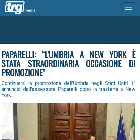
Toggl
naviga
PAPARELLI: “L'UMBRIA A NEW YORK È
STATA STRAORDINARIA OCCASIONE DI
PROMOZIONE”
Continuera' la promozione dell'Umbria negli Stati Uniti. L'
annuncio dall'assessore Paparelli dopo la trasferta a New
York.