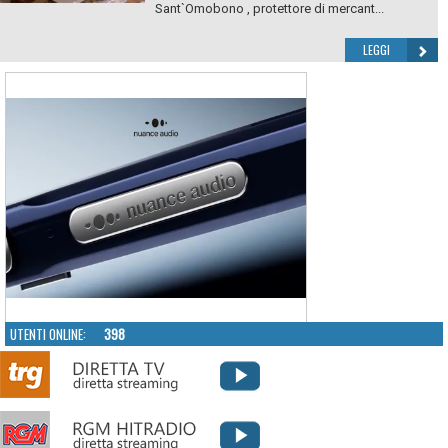
Sant`Omobono , protettore di mercant...
LEGGI
UTENTI ONLINE:
398