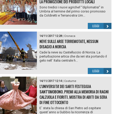
LA PROMOZIONE DEI PRODOTTI LOCALI
Sono tredici i nuovi agrichef “diplomatisi” in
Umbria al termine del primo corso promosso
da Coldiretti e Terranostra Um...
LEGGI
14/11/2017 12:28
|
Cronaca
NEVE SULLE AREE TERREMOTATE, NESSUN
DISAGIO A NORCIA
Cade la neve su Castelluccio di Norcia. La
perturbazione artica che da ieri sta portando il
gelo nell` Italia centrale h...
LEGGI
14/11/2017 12:14
|
Costume
L'UNIVERSITA' DEI SARTI FESTEGGIA
SANT'OMOBONO. PREMI ALLA MEMORIA DI RAGNI
CALZUOLA E FIORITI. MOSTRA DI ABITI DA SERA
DI FINE OTTOCENTO
E` stata la chiesa di San Pietro ad ospitare
quest`anno a Gubbio la ricorrenza di