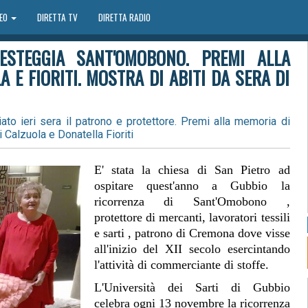
DEO
DIRETTA TV
DIRETTA RADIO
 FESTEGGIA SANT'OMOBONO. PREMI ALLA
 E FIORITI. MOSTRA DI ABITI DA SERA DI
giato ieri sera il patrono e protettore. Premi alla memoria di
ni Calzuola e Donatella Fioriti
E' stata la chiesa di San Pietro ad
ospitare quest'anno a Gubbio la
ricorrenza di Sant'Omobono ,
protettore di mercanti, lavoratori tessili
e sarti , patrono di Cremona dove visse
all'inizio del XII secolo esercintando
l'attività di commerciante di stoffe.
L'Università dei Sarti di Gubbio
celebra ogni 13 novembre la ricorrenza