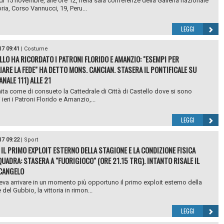
ì 15 novembre, alle ore 12, nella sala conferenze della Galleria nazionale
ria, Corso Vannucci, 19, Peru...
LEGGI
17 09:41
|
Costume
LLO HA RICORDATO I PATRONI FLORIDO E AMANZIO: "ESEMPI PER
IARE LA FEDE" HA DETTO MONS. CANCIAN. STASERA IL PONTIFICALE SU
NALE 111) ALLE 21
ita come di consueto la Cattedrale di Città di Castello dove si sono
 ieri i Patroni Florido e Amanzio,...
LEGGI
17 09:22
|
Sport
 IL PRIMO EXPLOIT ESTERNO DELLA STAGIONE E LA CONDIZIONE FISICA
QUADRA: STASERA A "FUORIGIOCO" (ORE 21.15 TRG). INTANTO RISALE IL
CANGELO
va arrivare in un momento più opportuno il primo exploit esterno della
del Gubbio, la vittoria in rimon...
LEGGI