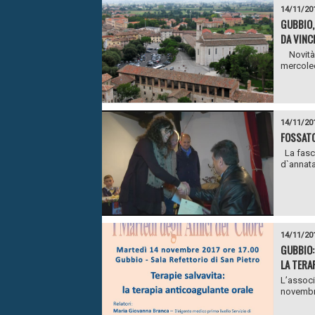
14/11/20
GUBBIO,
DA VINC
Novità i
mercoled
14/11/20
FOSSATO 
La fasci
d`annata
14/11/20
GUBBIO: 
LA TERA
L’associ
novembre