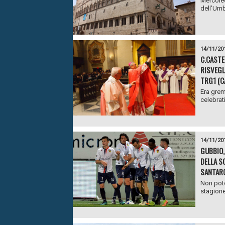
Mercoled
dell’Umb
14/11/20
C.CASTE
RISVEGL
TRG1 (CA
Era grem
celebrati
14/11/20
GUBBIO,
DELLA S
SANTAR
Non pote
stagione 