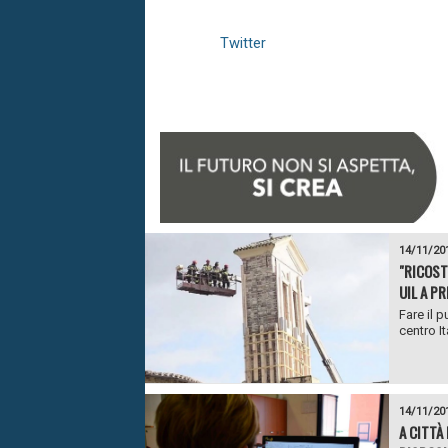
Twitter
14/11/20
"RICOSTR
UIL A PR
Fare il 
centro It
14/11/20
A CITTÀ