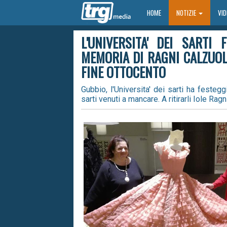
HOME
HOME
NOTIZIE
VI
L'UNIVERSITA' DEI SARTI
MEMORIA DI RAGNI CALZUOLA
FINE OTTOCENTO
Gubbio, l'Universita' dei sarti ha festeg
sarti venuti a mancare. A ritirarli Iole Rag