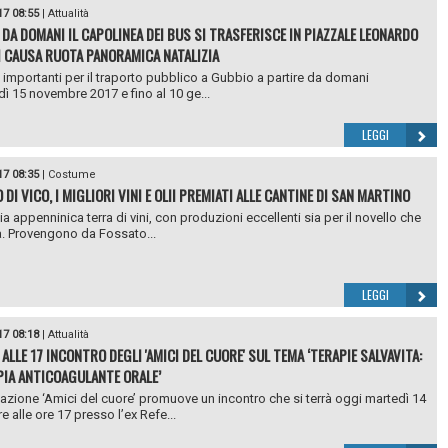
17 08:55
|
Attualità
 DA DOMANI IL CAPOLINEA DEI BUS SI TRASFERISCE IN PIAZZALE LEONARDO
I CAUSA RUOTA PANORAMICA NATALIZIA
mportanti per il traporto pubblico a Gubbio a partire da domani
ì 15 novembre 2017 e fino al 10 ge...
LEGGI
17 08:35
|
Costume
DI VICO, I MIGLIORI VINI E OLII PREMIATI ALLE CANTINE DI SAN MARTINO
a appenninica terra di vini, con produzioni eccellenti sia per il novello che
. Provengono da Fossato...
LEGGI
17 08:18
|
Attualità
ALLE 17 INCONTRO DEGLI 'AMICI DEL CUORE' SUL TEMA ‘TERAPIE SALVAVITA:
PIA ANTICOAGULANTE ORALE’
azione ‘Amici del cuore’ promuove un incontro che si terrà oggi martedì 14
 alle ore 17 presso l’ex Refe...