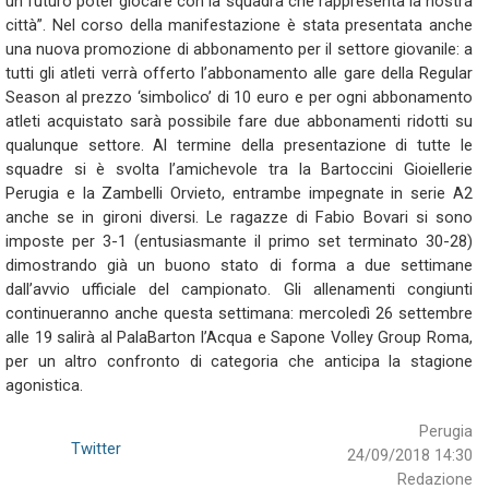
un futuro poter giocare con la squadra che rappresenta la nostra
città”. Nel corso della manifestazione è stata presentata anche
una nuova promozione di abbonamento per il settore giovanile: a
tutti gli atleti verrà offerto l’abbonamento alle gare della Regular
Season al prezzo ‘simbolico’ di 10 euro e per ogni abbonamento
atleti acquistato sarà possibile fare due abbonamenti ridotti su
qualunque settore. Al termine della presentazione di tutte le
squadre si è svolta l’amichevole tra la Bartoccini Gioiellerie
Perugia e la Zambelli Orvieto, entrambe impegnate in serie A2
anche se in gironi diversi. Le ragazze di Fabio Bovari si sono
imposte per 3-1 (entusiasmante il primo set terminato 30-28)
dimostrando già un buono stato di forma a due settimane
dall’avvio ufficiale del campionato. Gli allenamenti congiunti
continueranno anche questa settimana: mercoledì 26 settembre
alle 19 salirà al PalaBarton l’Acqua e Sapone Volley Group Roma,
per un altro confronto di categoria che anticipa la stagione
agonistica.
Perugia
Twitter
24/09/2018 14:30
Redazione