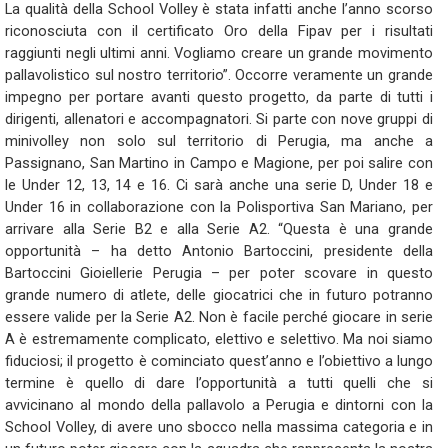
La qualità della School Volley è stata infatti anche l’anno scorso
riconosciuta con il certificato Oro della Fipav per i risultati
raggiunti negli ultimi anni. Vogliamo creare un grande movimento
pallavolistico sul nostro territorio”. Occorre veramente un grande
impegno per portare avanti questo progetto, da parte di tutti i
dirigenti, allenatori e accompagnatori. Si parte con nove gruppi di
minivolley non solo sul territorio di Perugia, ma anche a
Passignano, San Martino in Campo e Magione, per poi salire con
le Under 12, 13, 14 e 16. Ci sarà anche una serie D, Under 18 e
Under 16 in collaborazione con la Polisportiva San Mariano, per
arrivare alla Serie B2 e alla Serie A2. “Questa è una grande
opportunità – ha detto Antonio Bartoccini, presidente della
Bartoccini Gioiellerie Perugia – per poter scovare in questo
grande numero di atlete, delle giocatrici che in futuro potranno
essere valide per la Serie A2. Non è facile perché giocare in serie
A è estremamente complicato, elettivo e selettivo. Ma noi siamo
fiduciosi; il progetto è cominciato quest’anno e l’obiettivo a lungo
termine è quello di dare l’opportunità a tutti quelli che si
avvicinano al mondo della pallavolo a Perugia e dintorni con la
School Volley, di avere uno sbocco nella massima categoria e in