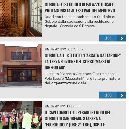
GUBBIO: LO STUDIOLO DI PALAZZO DUCALE
PROTAGONISTA AL FESTIVAL DEL MEDIOEVO
Quod non fecerunt barbari… Lo Studiolo di
Gubbio dalla spoliazione alla restituzione
digitale. S’intitola così l’interve...
LEGGI
24/09/2018 12:06
|
Cultura
GUBBIO: ALL'ISTITUTO “CASSATA GATTAPONE”
LA TERZA EDIZIONE DEL CORSO 'MAESTRI
IRREGOLARI'
L’istituto “Cassata Gattapone”, in rete con il
Polo liceale “Mazzatinti”, si è fatto promotore
dell’organizzazione della...
LEGGI
24/09/2018 11:17
|
Sport
IL CAPITOMBOLO DI PESARO E I NODI DEL
GUBBIO DI SANDREANI: STASERA A
"FUORIGIOCO" (ORE 21 TRG), OSPITE