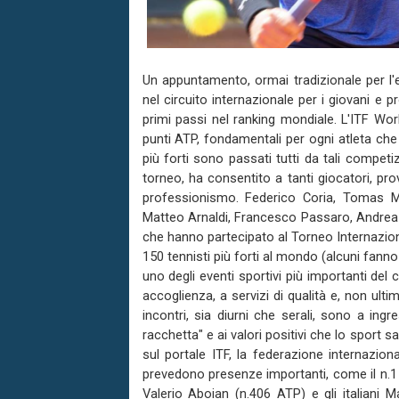
Un appuntamento, ormai tradizionale per l'e
nel circuito internazionale per i giovani e
primi passi nel ranking mondiale. L'ITF Worl
punti ATP, fondamentali per ogni atleta che 
più forti sono passati tutti da tali competi
torneo, ha consentito a tanti giocatori, pro
professionismo. Federico Coria, Tomas Mar
Matteo Arnaldi, Francesco Passaro, Andrea P
che hanno partecipato al Torneo Internazional
150 tennisti più forti al mondo (alcuni fanno
uno degli eventi sportivi più importanti del
accoglienza, a servizi di qualità e, non ultim
incontri, sia diurni che serali, sono a ingr
racchetta" e ai valori positivi che lo sport sa
sul portale ITF, la federazione internazion
prevedono presenze importanti, come il n.1 d
Valerio Aboian (n.406 ATP) e gli italiani 