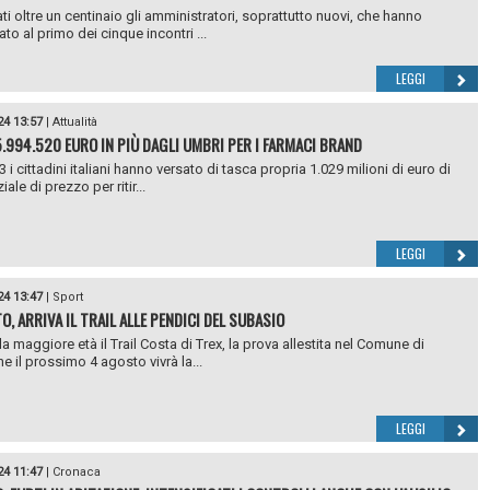
ti oltre un centinaio gli amministratori, soprattutto nuovi, che hanno
to al primo dei cinque incontri ...
LEGGI
24 13:57
|
Attualità
5.994.520 EURO IN PIÙ DAGLI UMBRI PER I FARMACI BRAND
 i cittadini italiani hanno versato di tasca propria 1.029 milioni di euro di
iale di prezzo per ritir...
LEGGI
24 13:47
|
Sport
O, ARRIVA IL TRAIL ALLE PENDICI DEL SUBASIO
a maggiore età il Trail Costa di Trex, la prova allestita nel Comune di
e il prossimo 4 agosto vivrà la...
LEGGI
24 11:47
|
Cronaca