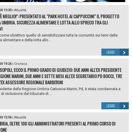
24 19:30
|
Attualità
 È MEGLIO!": PRESENTATO AL "PARK HOTEL AI CAPPUCCINI" IL PROGETTO
A UMBRIA. SICUREZZA ALIMENTARE E LOTTA ALLO SPRECO TRA GLI
VI
come obiettivo quello di sensibilizzare tutta la comunità sui temi della
 alimentare e della lotta allo...
LEGGI
24 19:26
|
Cronaca
OPOLI, ECCO IL PRIMO GRADO DI GIUDIZIO: DUE ANNI ALL'EX PRESIDENTE
EGIONE MARINI, DUE ANNI E SETTE MESI ALL'EX SEGRETARIO PD BOCCI, TRE
L'EX ASSESSORE REGIONALE BARBERINI
sidente della Regione Umbria Catiuscia Marini, Pd, è stata condannata a
di reclusione dal tribunale di ...
LEGGI
24 15:56
|
Attualità
BRIA, OLTRE 100 GLI AMMINISTRATORI PRESENTI AL PRIMO CORSO DI
IONE