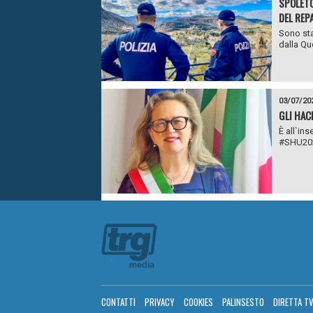
SPOLETO:
DEL REP
Sono stat
dalla Que
03/07/20
GLI HAC
È all`in
#SHU2024
CONTATTI
PRIVACY
COOKIES
PALINSESTO
DIRETTA T