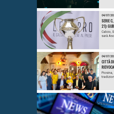
04/07/20
SERIE C
21): GU
Calcio, 
sarà Asc
04/07/20
CITTÀ DI
RIEVOCA
Piosina,
tradizio