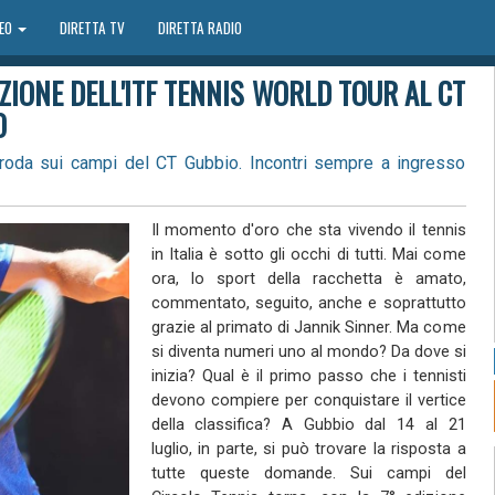
DEO
DIRETTA TV
DIRETTA RADIO
ZIONE DELL'ITF TENNIS WORLD TOUR AL CT
O
proda sui campi del CT Gubbio. Incontri sempre a ingresso
Il momento d'oro che sta vivendo il tennis
in Italia è sotto gli occhi di tutti. Mai come
ora, lo sport della racchetta è amato,
commentato, seguito, anche e soprattutto
grazie al primato di Jannik Sinner. Ma come
si diventa numeri uno al mondo? Da dove si
inizia? Qual è il primo passo che i tennisti
devono compiere per conquistare il vertice
della classifica? A Gubbio dal 14 al 21
luglio, in parte, si può trovare la risposta a
tutte queste domande. Sui campi del