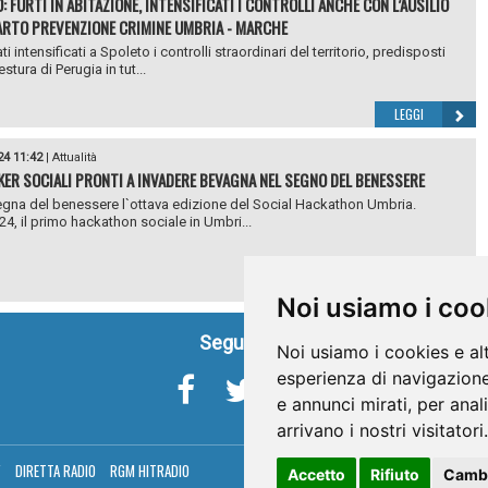
 FURTI IN ABITAZIONE, INTENSIFICATI I CONTROLLI ANCHE CON L’AUSILIO
ARTO PREVENZIONE CRIMINE UMBRIA - MARCHE
i intensificati a Spoleto i controlli straordinari del territorio, predisposti
stura di Perugia in tut...
LEGGI
24 11:42
|
Attualità
KER SOCIALI PRONTI A INVADERE BEVAGNA NEL SEGNO DEL BENESSERE
segna del benessere l`ottava edizione del Social Hackathon Umbria.
, il primo hackathon sociale in Umbri...
LEGGI
Noi usiamo i coo
Seguici su
Noi usiamo i cookies e al
esperienza di navigazione
e annunci mirati, per anal
arrivano i nostri visitatori.
V
DIRETTA RADIO
RGM HITRADIO
Accetto
Rifiuto
Cambi