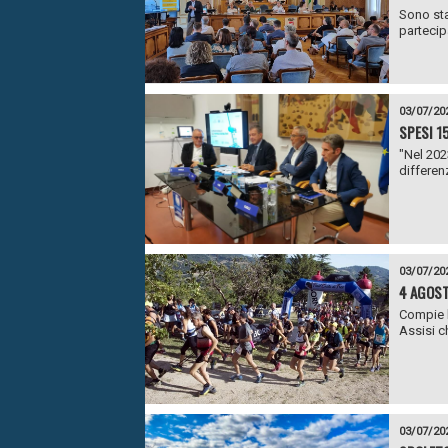
Sono sta
partecipa
03/07/20
SPESI 1
"Nel 2023
differenz
03/07/20
4 AGOST
Compie l
Assisi ch
03/07/20