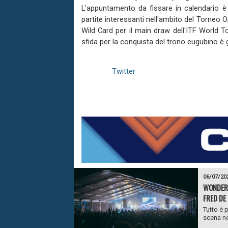
L'appuntamento da fissare in calendario è 
partite interessanti nell'ambito del Torneo O
Wild Card per il main draw dell'ITF World Tou
sfida per la conquista del trono eugubino è g
Twitter
06/07/20
WONDERL
FRED DE 
Tutto è 
scena ne