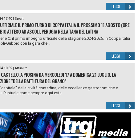
LEGGI
24 17:40
|
Sport
, UFFICIALE IL PRIMO TURNO DI COPPA ITALIA IL PROSSIMO 11 AGOSTO (ORE
BBIO ATTESO AD ASCOLI, PERUGIA NELLA TANA DEL LATINA
Serie C: il primo impegno ufficiale della stagione 2024-2025, in Coppa Italia
oli-Gubbio con la gara che...
LEGGI
24 10:52
|
Attualità
 CASTELLO, A PIOSINA DA MERCOLEDI 17 A DOMENICA 21 LUGLIO, LA
ZIONE “DELLA BATTITURA DEL GRANO”
 “capitale” della civiltà contadina, delle eccellenze gastronomiche e
ni. Puntuale come sempre ogni esta...
LEGGI