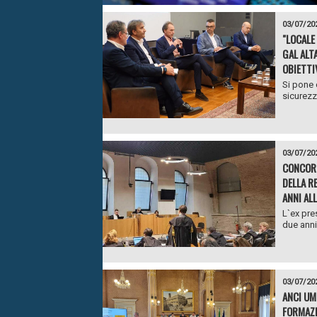
03/07/20
"LOCALE
GAL ALT
OBIETTI
Si pone 
sicurezza
03/07/20
CONCORS
DELLA R
ANNI AL
L`ex pre
due anni 
03/07/20
ANCI UM
FORMAZ