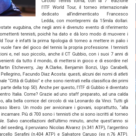
Circolo Tennis torna, con la 7° edizione
l'ITF World Tour, il torneo internazionale
dedicato all'indimenticato Francesco
Ledda, con montepremi da 15mila dollari.
state eugubina, che negli anni è divenuto evento di riferimento
 promettenti tennisti, poichè ha dato e dà loro modo di muovere i
d Tour è infatti la prima tipologia di torneo a mettere in palio i
vuole fare del gioco del tennis la propria professione. I tennisti
zioni e, nel suo piccolo, anche il CT Gubbio, con i suoi 7 anni di
venienti da tutto il mondo, di mettersi in gioco e di esordire nel
tin Etcheverry, Jay A.Clarke, Benjamin Bonzi, Ugo Carabelli,
ellegrino, Facundo Diaz Acosta: questi, alcuni dei nomi di atleti
e "Città di Gubbio" e che sono rientrati nella classifica dei primi
 parte della top 50). Anche per questo, l'ITF di Gubbio è diventato
 centro Italia. Come? Grazie ad uno staff preparato, ad una calda
o, alla bella cornice del circolo di via Leonardo da Vinci. Tutti gli
esso libero. Un modo per avvicinare i giovani, soprattutto, "alla
 incarnare. Più di 700 sono i tennisti che si sono iscritti al torneo
ale. Salvo cancellazioni dell'ultimo minuto, anche quest'anno si
el seeding, il peruviano Nicolas Alvarez (n.341 ATP), l'argentino
Marcello Serafini (n.404 ATP) e Salvatore Caruso (ex n.76 ATP).