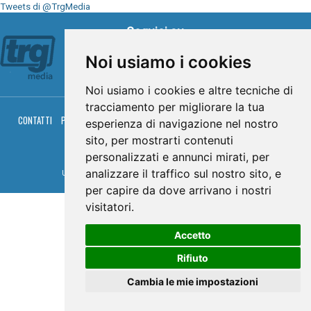
Tweets di @TrgMedia
Seguici su
Noi usiamo i cookies
Noi usiamo i cookies e altre tecniche di
tracciamento per migliorare la tua
CONTATTI
PRIVACY
COOKIES
PALINSESTO
DIRETTA TV
DIRETTA RADIO
esperienza di navigazione nel nostro
RGM HITRADIO
sito, per mostrarti contenuti
© TRG Media 2005-2026
personalizzati e annunci mirati, per
analizzare il traffico sul nostro sito, e
Umbria Televisioni s.r.l. - P.I.00496230541 -
www.trgmedia.it
- Powered by
FFZ
per capire da dove arrivano i nostri
visitatori.
Accetto
Rifiuto
Cambia le mie impostazioni