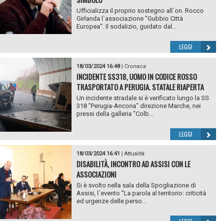
Ufficializza il proprio sostegno all`on. Rocco
Girlanda l`associazione "Gubbio Città
Europea". Il sodalizio, guidato dal...
LEGGI
18/03/2024 16:48
|
Cronaca
INCIDENTE SS318, UOMO IN CODICE ROSSO
TRASPORTATO A PERUGIA. STATALE RIAPERTA
Un incidente stradale si è verificato lungo la SS
318 "Perugia-Ancona" direzione Marche, nei
pressi della galleria "Colb...
LEGGI
18/03/2024 16:41
|
Attualità
DISABILITÀ, INCONTRO AD ASSISI CON LE
ASSOCIAZIONI
Si è svolto nella sala della Spogliazione di
Assisi, l`evento "La parola al territorio: criticità
ed urgenze delle perso...