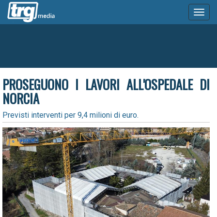
Toggl
naviga
PROSEGUONO I LAVORI ALL'OSPEDALE DI
NORCIA
Previsti interventi per 9,4 milioni di euro.