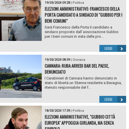
19/03/2024 09:28
|
Politica
ELEZIONI AMMINISTRATIVE: FRANCESCO DELLA
PORTA CANDIDATO A SINDACO DI "GUBBIO PER I
BENI COMUNI"
Sarà Francesco della Porta il candidato a
sindaco proposto dall`associazione Gubbio
per i beni comuni in vista delle pro...
LEGGI
19/03/2024 08:39
|
Cronaca
CANNARA: RUBA ARREDI BAR DEL PAESE,
DENUNCIATO
I Carabinieri di Cannara hanno denunciato in
stato di libertà un 53enne residente a Bevagna,
ritenuto responsabile del f...
LEGGI
18/03/2024 17:39
|
Politica
ELEZIONI AMMINISTRATIVE, "GUBBIO CITTÀ
EUROPEA" APPOGGIA GIRLANDA, MA SENZA
SIMBOLO