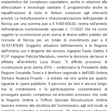
impiantistico del complesso ospedaliero, anche in relazione alle
attrezzature e tecnologie sanitarie. È programmata anche la
riqualificazione di tutte le finiture connesse agli interventi
previsti. La ristrutturazione e rifunzionalizzazione dell’ospedale di
Norcia, per una somma pari a € 9.400.000,00, rientra nell’ambito
dell’ordinanza commissariale speciale n. 11/2021 che ha come
oggetto la ricostruzione post sisma di diversi edifici pubblici del
Comune di Norcia per un totale di investimenti pari a €
53.937.870,83. Soggetto attuatore dell’intervento è la Regione
dell’Umbria con il dirigente del servizio, ingegner Paolo Gattini, il
R.U.P. ingegner Patrizia Macaluso, mentre la direzione dei lavori è
affidata all’architetto Luca Rossi. “Il difficile processo di
ricostruzione post sisma 2016 – evidenziano la Presidente della
Regione Donatella Tesei e il direttore regionale e dell’USR Umbria
Stefano Nodessi Proietti – è entrato nel vivo anche per quanto
riguarda le opere pubbliche. Il percorso da fare è ancora lungo,
ma la condivisione e la partecipazione consentiranno di
proseguire questo complesso ed articolato processo che vede
la Regione Umbria e l’Ufficio Speciale Ricostruzione Umbria
lavorare insieme alla struttura del Commissario, agli enti locali, ai