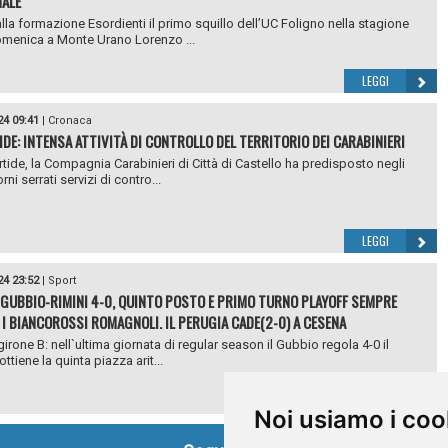
ALE
alla formazione Esordienti il primo squillo dell’UC Foligno nella stagione
menica a Monte Urano Lorenzo ...
LEGGI
24 09:41
|
Cronaca
DE: INTENSA ATTIVITÀ DI CONTROLLO DEL TERRITORIO DEI CARABINIERI
tide, la Compagnia Carabinieri di Città di Castello ha predisposto negli
orni serrati servizi di contro...
LEGGI
24 23:52
|
Sport
, GUBBIO-RIMINI 4-0, QUINTO POSTO E PRIMO TURNO PLAYOFF SEMPRE
I BIANCOROSSI ROMAGNOLI. IL PERUGIA CADE(2-0) A CESENA
girone B: nell`ultima giornata di regular season il Gubbio regola 4-0 il
ottiene la quinta piazza arit...
LEGGI
Noi usiamo i coo