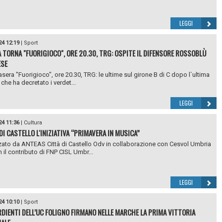
LEGGI
24 12:19
|
Sport
 TORNA "FUORIGIOCO", ORE 20.30, TRG: OSPITE IL DIFENSORE ROSSOBLÙ
ESE
asera "Fuorigioco", ore 20.30, TRG: le ultime sul girone B di C dopo l`ultima
che ha decretato i verdet...
LEGGI
24 11:36
|
Cultura
DI CASTELLO L'INIZIATIVA “PRIMAVERA IN MUSICA”
ato da ANTEAS Città di Castello Odv in collaborazione con Cesvol Umbria
n il contributo di FNP CISL Umbr...
LEGGI
24 10:10
|
Sport
RDIENTI DELL’UC FOLIGNO FIRMANO NELLE MARCHE LA PRIMA VITTORIA