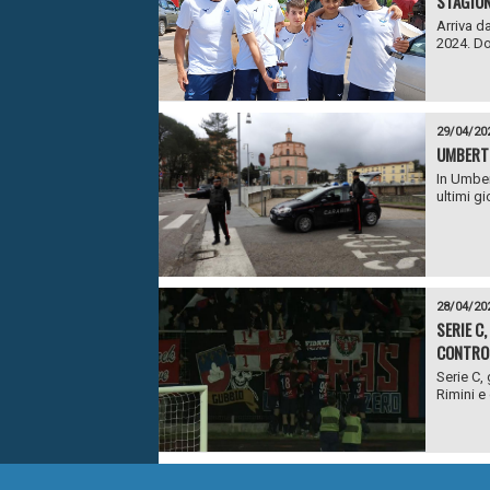
STAGION
Arriva d
2024. Do
29/04/20
UMBERTI
In Umber
ultimi gi
28/04/20
SERIE C
CONTRO 
Serie C, 
Rimini e 