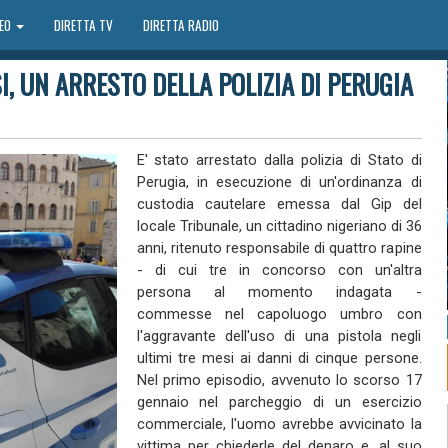
DEO
DIRETTA TV
DIRETTA RADIO
I, UN ARRESTO DELLA POLIZIA DI PERUGIA
E' stato arrestato dalla polizia di Stato di
Perugia, in esecuzione di un'ordinanza di
custodia cautelare emessa dal Gip del
locale Tribunale, un cittadino nigeriano di 36
anni, ritenuto responsabile di quattro rapine
- di cui tre in concorso con un'altra
persona al momento indagata -
commesse nel capoluogo umbro con
l'aggravante dell'uso di una pistola negli
ultimi tre mesi ai danni di cinque persone.
Nel primo episodio, avvenuto lo scorso 17
gennaio nel parcheggio di un esercizio
commerciale, l'uomo avrebbe avvicinato la
vittima per chiederle del denaro e, al suo