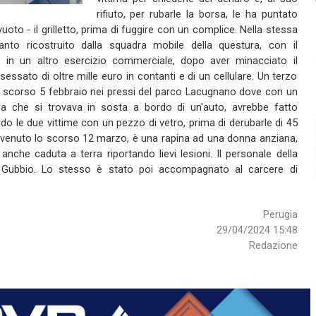
rifiuto, per rubarle la borsa, le ha puntato
uoto - il grilletto, prima di fuggire con un complice. Nella stessa
to ricostruito dalla squadra mobile della questura, con il
 in un altro esercizio commerciale, dopo aver minacciato il
essato di oltre mille euro in contanti e di un cellulare. Un terzo
o scorso 5 febbraio nei pressi del parco Lacugnano dove con un
a che si trovava in sosta a bordo di un'auto, avrebbe fatto
ando le due vittime con un pezzo di vetro, prima di derubarle di 45
 avvenuto lo scorso 12 marzo, è una rapina ad una donna anziana,
nche caduta a terra riportando lievi lesioni. Il personale della
 Gubbio. Lo stesso è stato poi accompagnato al carcere di
Perugia
29/04/2024 15:48
Redazione