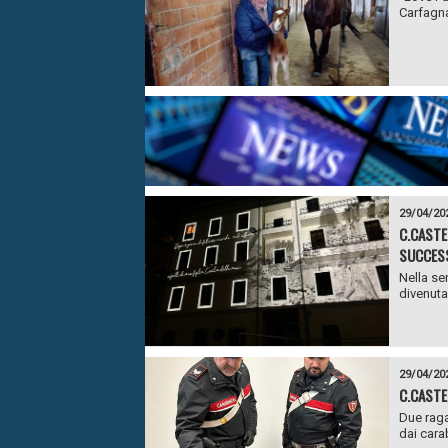
Carfagna
29/04/20
C.CASTE
SUCCESS
Nella se
divenuta
29/04/20
C.CASTE
Due raga
dai carab