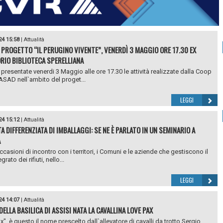
24 15:58
|
Attualità
 PROGETTO “IL PERUGINO VIVENTE”, VENERDÌ 3 MAGGIO ORE 17.30 EX
RIO BIBLIOTECA SPERELLIANA
presentate venerdi 3 Maggio alle ore 17.30 le attività realizzate dalla Coop
ASAD nell`ambito del proget...
LEGGI
24 15:12
|
Attualità
A DIFFERENZIATA DI IMBALLAGGI: SE NE È PARLATO IN UN SEMINARIO A
A
ccasioni di incontro con i territori, i Comuni e le aziende che gestiscono il
grato dei rifiuti, nello...
LEGGI
24 14:07
|
Attualità
 DELLA BASILICA DI ASSISI NATA LA CAVALLINA LOVE PAX
x", è questo il nome prescelto dall`allevatore di cavalli da trotto Sergio