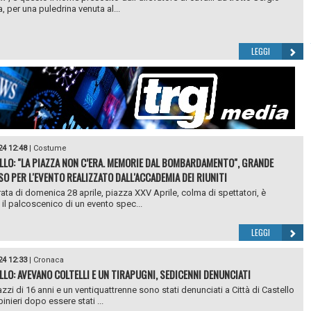
, per una puledrina venuta al...
LEGGI
24 12:48
|
Costume
LLO: "LA PIAZZA NON C’ERA. MEMORIE DAL BOMBARDAMENTO", GRANDE
O PER L'EVENTO REALIZZATO DALL'ACCADEMIA DEI RIUNITI
rata di domenica 28 aprile, piazza XXV Aprile, colma di spettatori, è
 il palcoscenico di un evento spec...
LEGGI
24 12:33
|
Cronaca
LLO: AVEVANO COLTELLI E UN TIRAPUGNI, SEDICENNI DENUNCIATI
zzi di 16 anni e un ventiquattrenne sono stati denunciati a Città di Castello
inieri dopo essere stati ...