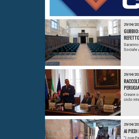
29/04/20
GUBBIO:
REFETTO
Saranno 
Sociale 
29/04/20
RACCOLT
PERUGI
Creare o
ciclo inte
29/04/20
AI PIEDI
"Love Pa