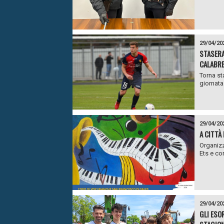
29/04/20
STASERA
CALABR
Torna st
giornata 
29/04/20
A CITTÀ 
Organizz
Ets e co
29/04/20
GLI ESO