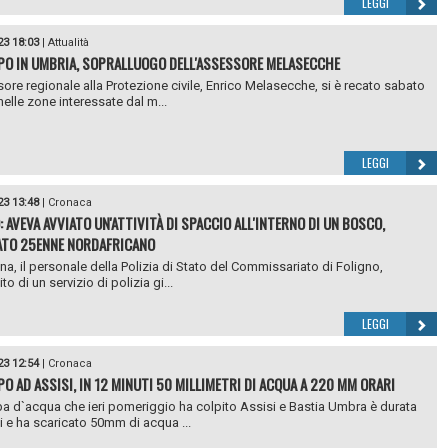
LEGGI
23 18:03
|
Attualità
O IN UMBRIA, SOPRALLUOGO DELL'ASSESSORE MELASECCHE
ore regionale alla Protezione civile, Enrico Melasecche, si è recato sabato
nelle zone interessate dal m...
LEGGI
23 13:48
|
Cronaca
: AVEVA AVVIATO UN'ATTIVITÀ DI SPACCIO ALL'INTERNO DI UN BOSCO,
TO 25ENNE NORDAFRICANO
ina, il personale della Polizia di Stato del Commissariato di Foligno,
to di un servizio di polizia gi...
LEGGI
23 12:54
|
Cronaca
O AD ASSISI, IN 12 MINUTI 50 MILLIMETRI DI ACQUA A 220 MM ORARI
 d`acqua che ieri pomeriggio ha colpito Assisi e Bastia Umbra è durata
i e ha scaricato 50mm di acqua ...