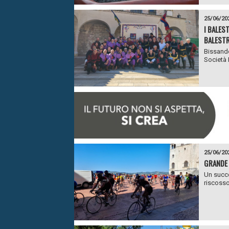
25/06/20
I BALES
BALEST
Bissando
Società B
25/06/20
GRANDE 
Un succe
riscosso