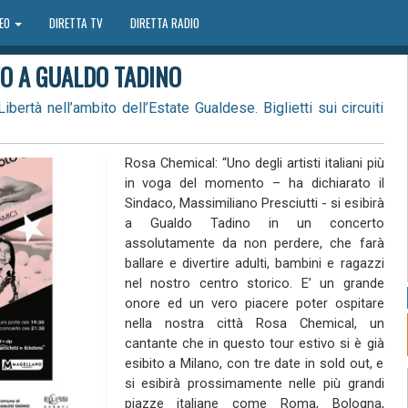
DEO
DIRETTA TV
DIRETTA RADIO
O A GUALDO TADINO
ibertà nell’ambito dell’Estate Gualdese. Biglietti sui circuiti
Rosa Chemical: “Uno degli artisti italiani più
in voga del momento – ha dichiarato il
Sindaco, Massimiliano Presciutti - si esibirà
a Gualdo Tadino in un concerto
assolutamente da non perdere, che farà
ballare e divertire adulti, bambini e ragazzi
nel nostro centro storico. E’ un grande
onore ed un vero piacere poter ospitare
nella nostra città Rosa Chemical, un
cantante che in questo tour estivo si è già
esibito a Milano, con tre date in sold out, e
si esibirà prossimamente nelle più grandi
piazze italiane come Roma, Bologna,