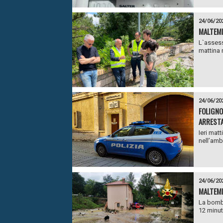
24/06/20
MALTEMP
L`assess
mattina 
24/06/20
FOLIGNO
ARRESTA
Ieri matt
nell’ambi
24/06/20
MALTEMP
La bomba
12 minut