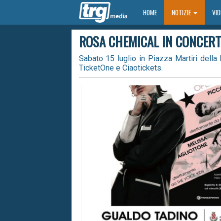
HOME
HOME
NOTIZIE
VI
ROSA CHEMICAL IN CONCERT
Sabato 15 luglio in Piazza Martiri della L
TicketOne e Ciaotickets.