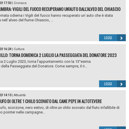
23 17:50
|
Cronaca
UMBRA: VIGILI DEL FUOCO RECUPERANO UN'AUTO DALL'ALVEO DEL CHIASCIO
ornata odierna i Vigili del fuoco hanno recuperato un`auto che è stata
 nell`alveo del fiume Chiascio, ...
LEGGI
23 16:24
|
Cultura
GILLO: TORNA DOMENICA 2 LUGLIO LA PASSEGGIATA DEL DONATORE 2023
 2 Luglio 2023, torna l’appuntamento con la 13°esima
 della Passeggiata del Donatore. Come sempre, il ri...
LEGGI
23 14:13
|
Attualità
UFO DI OLTRE 1 CHILO SCOVATO DAL CANE PEPE IN ALTOTEVERE
ufo, scorzone, nero estivo, di oltre un chilo scovato dal fiuto infallibile di
o pointer nelle campagne...