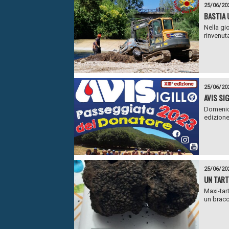
25/06/20
BASTIA 
Nella gi
rinvenuta
25/06/20
AVIS SI
Domenica
edizione
25/06/20
UN TART
Maxi-tart
un bracc