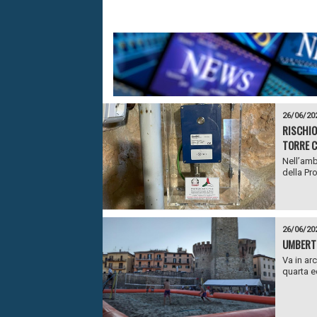
26/06/20
RISCHIO
TORRE C
Nell’amb
della Pr
26/06/20
UMBERTI
Va in ar
quarta ed