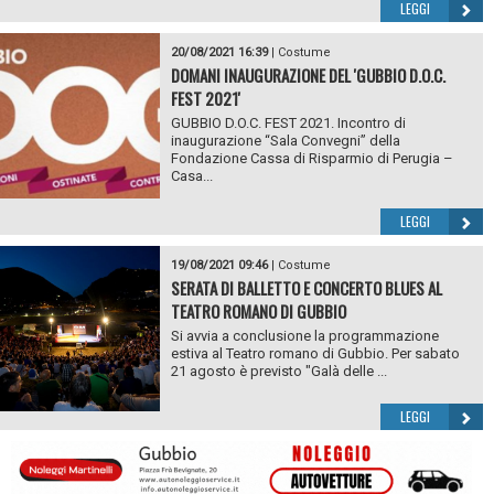
LEGGI
20/08/2021 16:39
|
Costume
DOMANI INAUGURAZIONE DEL 'GUBBIO D.O.C.
FEST 2021'
GUBBIO D.O.C. FEST 2021. Incontro di
inaugurazione “Sala Convegni” della
Fondazione Cassa di Risparmio di Perugia –
Casa...
LEGGI
19/08/2021 09:46
|
Costume
SERATA DI BALLETTO E CONCERTO BLUES AL
TEATRO ROMANO DI GUBBIO
Si avvia a conclusione la programmazione
estiva al Teatro romano di Gubbio. Per sabato
21 agosto è previsto "Galà delle ...
LEGGI