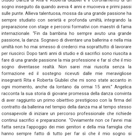
Studio Danza di Rita e Roberta Giubilei è il coronamento di un
sogno inseguito da quando aveva 4 anni e muoveva e primi passi
sulle punte. Allieva talentuosa, mossa da una grande passione ha
sempre studiato con serietà e profonda umiltà, integrando la
preparazione con stage e percorsi formativi con maestri di fama
internazionale. “Fin da bambina ho sempre avuto una grande
passione, la danza. Sognavo di diventare una ballerina e nella mia
umiltà non ho mai smesso di crederci ma soprattutto di lavorare
per riuscirci. Dopo tanti anni di studio e di sacrifici sono riuscita a
fare di una grande passione la mia professione e far sì che il mio
sogno diventasse realtà. Non sarei mai riuscita senza la
formazione ed il sostegno ricevuti dalle mie meravigliose
insegnanti Rita e Roberta Giubilei che mi sono state accanto in
ogni momento, anche da lontano da ormai 15 anni.” Angelica
racconta la sua storia di giovane promessa della danza convinta
di aver raggiunto un primo obiettivo prestigioso con la firma del
contratto da ballerina nel tempio della danza ma al tempo stesso
consapevole di iniziare un percorso professionale che richiede
continui sacrifici e preparazione. “Ovviamente non ce l’avrei mai
fatta senza l’appoggio dei miei genitori e della mia famiglia che
hanno sempre fatto di tutto per far sì che il mio sogno si