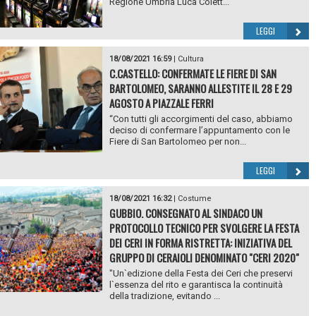
Regione Umbria Luca Colett...
LEGGI
18/08/2021 16:59
|
Cultura
C.CASTELLO: CONFERMATE LE FIERE DI SAN
BARTOLOMEO, SARANNO ALLESTITE IL 28 E 29
AGOSTO A PIAZZALE FERRI
“Con tutti gli accorgimenti del caso, abbiamo
deciso di confermare l’appuntamento con le
Fiere di San Bartolomeo per non...
LEGGI
18/08/2021 16:32
|
Costume
GUBBIO. CONSEGNATO AL SINDACO UN
PROTOCOLLO TECNICO PER SVOLGERE LA FESTA
DEI CERI IN FORMA RISTRETTA: INIZIATIVA DEL
GRUPPO DI CERAIOLI DENOMINATO "CERI 2020"
"Un`edizione della Festa dei Ceri che preservi
l`essenza del rito e garantisca la continuità
della tradizione, evitando ...