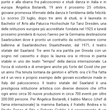
punte e alla sbarra fra palcoscenici e studi danza in italia e in
europa. Angelica Bistarelli, 19 anni il prossimo 25 ottobre,
giovane promessa tifernate della danza è l’emblema della felicità.
Lo scorso 23 luglio, dopo tre anni di studi, si è laureata in
Bachelor of Arts alla Palucca Hochschule für Tanz Dresden, una
delle istituzioni europee più accreditate fondata nel 1925 e lunedi
prossimo prenderà di nuovo l’aereo per la Germania destinazione
Saarbrücken dove è pronto un contratto da sottoscrivere come
ballerina al Saarländisches Staatstheater, dal 1971, il teatro
statale del Saarland. Tre anni fa era partita per Dresda con un
sogno nel cassetto e dopo la laurea ora si ritrova in pianta
stabile in uno dei teatri “tempio” della danza internazionale. La
forza di volontà e di emergere anche più forte del Covid che per
un anno l’ha tenuta lontana da genitori e affetti: ora c’è l’ha fatta
ed è un vero e proprio esempio delle giovani eccellenze made in
Italy del palcoscenico. Il teatro statale del Saarland è una
prestigiosa istituzione artistica con diverse divisioni che offre
ogni anno circa 30 nuove produzioni in circa 700 eventi per oltre
200.000 persone. Per Angelica Bistarelli, il babbo Marco (chef di
fama internazionale) la mamma Barbara, il fratello Andrea e lo