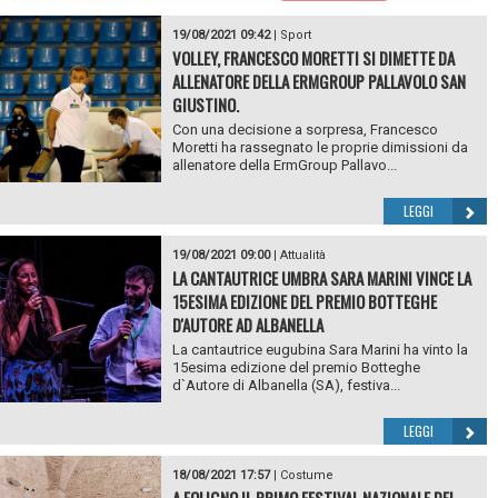
19/08/2021 09:42
|
Sport
VOLLEY, FRANCESCO MORETTI SI DIMETTE DA
ALLENATORE DELLA ERMGROUP PALLAVOLO SAN
GIUSTINO.
Con una decisione a sorpresa, Francesco
Moretti ha rassegnato le proprie dimissioni da
allenatore della ErmGroup Pallavo...
LEGGI
19/08/2021 09:00
|
Attualità
LA CANTAUTRICE UMBRA SARA MARINI VINCE LA
15ESIMA EDIZIONE DEL PREMIO BOTTEGHE
D'AUTORE AD ALBANELLA
La cantautrice eugubina Sara Marini ha vinto la
15esima edizione del premio Botteghe
d`Autore di Albanella (SA), festiva...
LEGGI
18/08/2021 17:57
|
Costume
A FOLIGNO IL PRIMO FESTIVAL NAZIONALE DEL