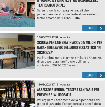
TEATRO AMATORIALE
Saranno sei le compagnie teatrali che
parteciperanno al primo festival nazionale di
teatro amatoriale "I Trinci - Città ...
LEGGI
18/08/2021 17:51
|
Attualità
SCUOLA: PER L'UMBRIA IN ARRIVO 5 MILIONI PER
GARANTIRE L'AVVIO DELL'ANNO SCOLASTICO "IN
SICUREZZA"
Per l` Umbria sono in arrivo 5 milioni 377.381,96
di euro per garantire l` avvio dell` anno
scolastico 2021-2022 "in sic...
LEGGI
18/08/2021 17:19
|
Attualità
ASSESSORE UMBRIA, TESSERA SANITARIA PER
PREVENIRE LA LUDOPATIA
Per arginare il fenomeno della dipendenza dal
gioco d` azzardo, l`assessore alla Sanità della