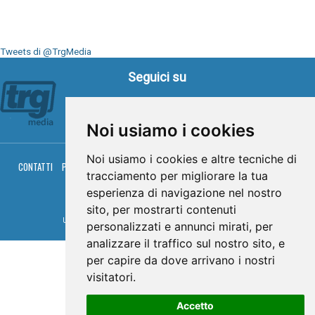
Tweets di @TrgMedia
Seguici su
Noi usiamo i cookies
Noi usiamo i cookies e altre tecniche di
CONTATTI
PRIVACY
COOKIES
PALINSESTO
DIRETTA TV
DIRETTA RADIO
tracciamento per migliorare la tua
RGM HITRADIO
esperienza di navigazione nel nostro
© TRG Media 2005-2026
sito, per mostrarti contenuti
Umbria Televisioni s.r.l. - P.I.00496230541 -
www.trgmedia.it
- Powered by
FFZ
personalizzati e annunci mirati, per
analizzare il traffico sul nostro sito, e
per capire da dove arrivano i nostri
visitatori.
Accetto