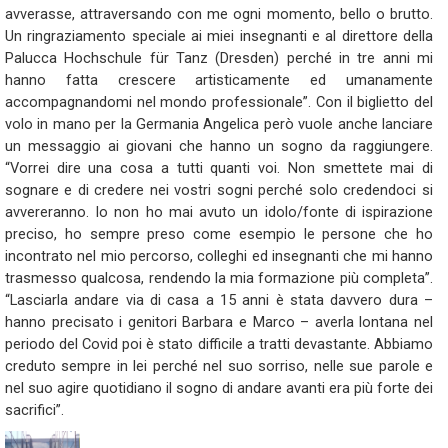
avverasse, attraversando con me ogni momento, bello o brutto.
Un ringraziamento speciale ai miei insegnanti e al direttore della
Palucca Hochschule für Tanz (Dresden) perché in tre anni mi
hanno fatta crescere artisticamente ed umanamente
accompagnandomi nel mondo professionale”. Con il biglietto del
volo in mano per la Germania Angelica però vuole anche lanciare
un messaggio ai giovani che hanno un sogno da raggiungere.
“Vorrei dire una cosa a tutti quanti voi. Non smettete mai di
sognare e di credere nei vostri sogni perché solo credendoci si
avvereranno. Io non ho mai avuto un idolo/fonte di ispirazione
preciso, ho sempre preso come esempio le persone che ho
incontrato nel mio percorso, colleghi ed insegnanti che mi hanno
trasmesso qualcosa, rendendo la mia formazione più completa”.
“Lasciarla andare via di casa a 15 anni è stata davvero dura –
hanno precisato i genitori Barbara e Marco – averla lontana nel
periodo del Covid poi è stato difficile a tratti devastante. Abbiamo
creduto sempre in lei perché nel suo sorriso, nelle sue parole e
nel suo agire quotidiano il sogno di andare avanti era più forte dei
sacrifici”.