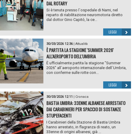
DAL ROTARY
Si è tenuta presso l`ospedale di Narni, nel
reparto di riabilitazione neuromotoria diretto
dal dottor Gino Capitó, la ce...
LEGGI
30/03/2026 12:36
|
Attualità
È PARTITA LA STAGIONE 'SUMMER 2026'
ALL'AEROPORTO DELL'UMBRIA
È ufficialmente partita la stagione "Summer
2026" all`aeroporto internazionale dell`Umbria,
con conferme sulle rotte con...
LEGGI
30/03/2026 12:11
|
Cronaca
BASTIA UMBRA: 33ENNE ALBANESE ARRESTATO
DAI CARABINIERI PER SPACCIO DI SOSTANZE
STUPEFACENTI
I Carabinieri della Stazione di Bastia Umbra
hanno arrestato, in flagranza di reato, un
33enne di origini albanesi, già ...