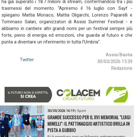
ha già superato i 18.7 milioni di stream, confermandosi tra i più
trasmessi del momento. "Apriremo il 16 luglio con Sayf -
spiegano Mattia Monaco, Mattia Oligarchi, Lorenzo Paparelli e
Tommaso Salari, organizzatori di Assisi Summer Festival - e
abbiamo in cantiere altri grandi nomi per un festival sempre più
forte, pieno di energia ed emozioni, che guarda al futuro e che
punta a diventare un riferimento in tutta l'Umbria".
Assisi/Bastia
Twitter
30/03/2026 15:39
Redazione
30/03/2026 16:19
|
Sport
GRANDE SUCCESSO PER IL XVI MEMORIAL "LUIGI
MINELLI": IL PATTINAGGIO ARTISTICO BRILLA IN
PISTA A GUBBIO
Si è conclusa con un bilancio estremamente