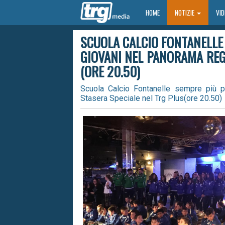
HOME
HOME
NOTIZIE
VI
SCUOLA CALCIO FONTANELLE 
GIOVANI NEL PANORAMA REG
(ORE 20.50)
Scuola Calcio Fontanelle sempre più pu
Stasera Speciale nel Trg Plus(ore 20.50)