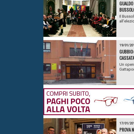
GUALDO 
BUSSOL
Il Bussol
all’elezi
19/01/20
GUBBIO:
CASSAT
Un open 
Gattapon
17/01/20
PROVA N