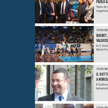
PAOLO A
Terni di
organizz
17/01/20
BASKET,
VALDICE
In C Gol
Wind Fol
17/01/20
IL SOTT
A NORCI
Il Sotto
terremot
17/01/20