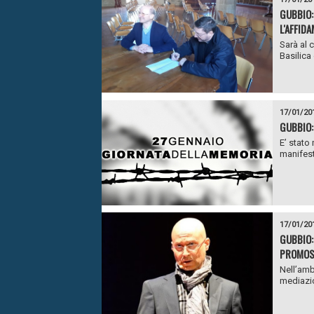
GUBBIO:
L'AFFID
Sarà al 
Basilica 
17/01/20
GUBBIO:
E’ stato
manifest
17/01/20
GUBBIO:
PROMOSS
Nell’amb
mediazion