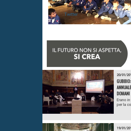
Twitter
20/01/20
GUBBIO:
ANNUALE
DOMANI 
Erano in
per la c
19/01/20