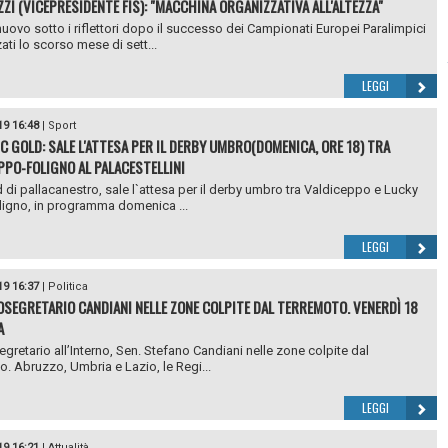
ZZI (VICEPRESIDENTE FIS): "MACCHINA ORGANIZZATIVA ALL'ALTEZZA"
 nuovo sotto i riflettori dopo il successo dei Campionati Europei Paralimpici
ati lo scorso mese di sett...
LEGGI
19 16:48
|
Sport
 C GOLD: SALE L'ATTESA PER IL DERBY UMBRO(DOMENICA, ORE 18) TRA
PPO-FOLIGNO AL PALACESTELLINI
d di pallacanestro, sale l`attesa per il derby umbro tra Valdiceppo e Lucky
igno, in programma domenica ...
LEGGI
19 16:37
|
Politica
OSEGRETARIO CANDIANI NELLE ZONE COLPITE DAL TERREMOTO. VENERDÌ 18
A
segretario all’Interno, Sen. Stefano Candiani nelle zone colpite dal
o. Abruzzo, Umbria e Lazio, le Regi...
LEGGI
19 16:21
|
Attualità