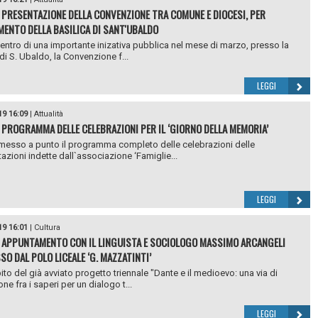
 PRESENTAZIONE DELLA CONVENZIONE TRA COMUNE E DIOCESI, PER
AMENTO DELLA BASILICA DI SANT'UBALDO
centro di una importante inizativa pubblica nel mese di marzo, presso la
di S. Ubaldo, la Convenzione f...
LEGGI
19 16:09
|
Attualità
 PROGRAMMA DELLE CELEBRAZIONI PER IL ‘GIORNO DELLA MEMORIA’
 messo a punto il programma completo delle celebrazioni delle
azioni indette dall`associazione ‘Famiglie...
LEGGI
19 16:01
|
Cultura
 APPUNTAMENTO CON IL LINGUISTA E SOCIOLOGO MASSIMO ARCANGELI
O DAL POLO LICEALE ‘G. MAZZATINTI’
ito del già avviato progetto triennale "Dante e il medioevo: una via di
e fra i saperi per un dialogo t...
LEGGI