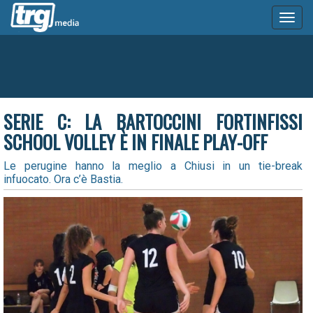
Toggl
naviga
SERIE C: LA BARTOCCINI FORTINFISSI
SCHOOL VOLLEY È IN FINALE PLAY-OFF
Le perugine hanno la meglio a Chiusi in un tie-break
infuocato. Ora c’è Bastia.