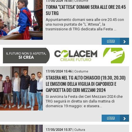
17/05/2024 16:00
|
Costume
TORNA "L'ATTESA" DOMANI SERA ALLE ORE 20.45
SU TRG
Appuntamento domani sera alle ore 20.45 con
una nuova puntata de "L`Attesa", la
trasmissione di TRG dedicata alla Festa ...
LEGGI
17/05/2024 15:46
|
Costume
STASERA NEL TG ALTO CHIASCIO (19.30, 20.30)
LE EMOZIONI DELLA VIGILIA DI CAPODIECI E
CAPOCETTA DEI CERI MEZZANI 2024
Si avvicina la Festa dei Ceri Mezzani 2024 che
TRG seguirà in diretta sin dalla mattina di
domenica 19 maggio: e stasera...
LEGGI
17/05/2024 15:37
|
Cultura