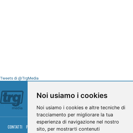
Tweets di @TrgMedia
Seguici su
Noi usiamo i cookies
Noi usiamo i cookies e altre tecniche di
tracciamento per migliorare la tua
esperienza di navigazione nel nostro
CONTATTI
PRIVACY
COOKIES
PALINSESTO
DIRETTA TV
DIRETTA RADIO
sito, per mostrarti contenuti
RGM HITRADIO