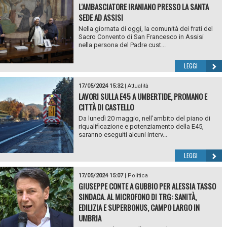
L'AMBASCIATORE IRANIANO PRESSO LA SANTA
SEDE AD ASSISI
Nella giornata di oggi, la comunità dei frati del
Sacro Convento di San Francesco in Assisi
nella persona del Padre cust...
LEGGI
17/05/2024 15:32
|
Attualità
LAVORI SULLA E45 A UMBERTIDE, PROMANO E
CITTÀ DI CASTELLO
Da lunedì 20 maggio, nell’ambito del piano di
riqualificazione e potenziamento della E45,
saranno eseguiti alcuni interv...
LEGGI
17/05/2024 15:07
|
Politica
GIUSEPPE CONTE A GUBBIO PER ALESSIA TASSO
SINDACA. AL MICROFONO DI TRG: SANITÀ,
EDILIZIA E SUPERBONUS, CAMPO LARGO IN
UMBRIA