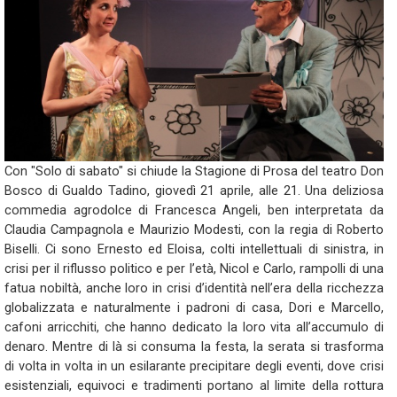
Con "Solo di sabato" si chiude la Stagione di Prosa del teatro Don
Bosco di Gualdo Tadino, giovedì 21 aprile, alle 21. Una deliziosa
commedia agrodolce di Francesca Angeli, ben interpretata da
Claudia Campagnola e Maurizio Modesti, con la regia di Roberto
Biselli. Ci sono Ernesto ed Eloisa, colti intellettuali di sinistra, in
crisi per il riflusso politico e per l’età, Nicol e Carlo, rampolli di una
fatua nobiltà, anche loro in crisi d’identità nell’era della ricchezza
globalizzata e naturalmente i padroni di casa, Dori e Marcello,
cafoni arricchiti, che hanno dedicato la loro vita all’accumulo di
denaro. Mentre di là si consuma la festa, la serata si trasforma
di volta in volta in un esilarante precipitare degli eventi, dove crisi
esistenziali, equivoci e tradimenti portano al limite della rottura