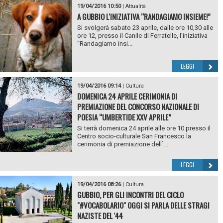
19/04/2016 10:50
|
Attualità
A GUBBIO L'INIZIATIVA “RANDAGIAMO INSIEME!”
Si svolgerà sabato 23 aprile, dalle ore 10,30 alle
ore 12, presso il Canile di Ferratelle, l’iniziativa
“Randagiamo insi...
LEGGI
19/04/2016 09:14
|
Cultura
DOMENICA 24 APRILE CERIMONIA DI
PREMIAZIONE DEL CONCORSO NAZIONALE DI
POESIA “UMBERTIDE XXV APRILE”
Si terrà domenica 24 aprile alle ore 10 presso il
Centro socio-culturale San Francesco la
cerimonia di premiazione dell`...
LEGGI
19/04/2016 08:26
|
Cultura
GUBBIO, PER GLI INCONTRI DEL CICLO
"#VOCABOLARIO" OGGI SI PARLA DELLE STRAGI
NAZISTE DEL '44