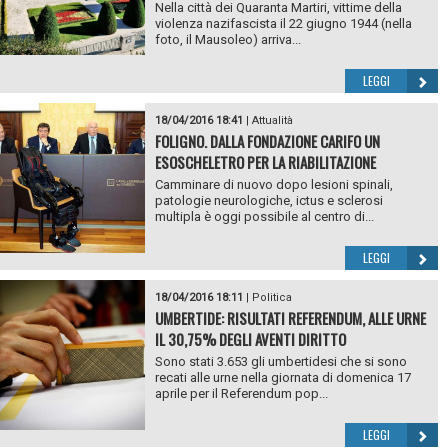
Nella città dei Quaranta Martiri, vittime della
violenza nazifascista il 22 giugno 1944 (nella
foto, il Mausoleo) arriva...
LEGGI
18/04/2016 18:41
|
Attualità
FOLIGNO. DALLA FONDAZIONE CARIFO UN
ESOSCHELETRO PER LA RIABILITAZIONE
Camminare di nuovo dopo lesioni spinali,
patologie neurologiche, ictus e sclerosi
multipla è oggi possibile al centro di...
LEGGI
18/04/2016 18:11
|
Politica
UMBERTIDE: RISULTATI REFERENDUM, ALLE URNE
IL 30,75% DEGLI AVENTI DIRITTO
Sono stati 3.653 gli umbertidesi che si sono
recati alle urne nella giornata di domenica 17
aprile per il Referendum pop...
LEGGI