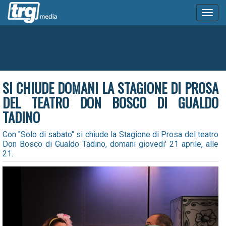
Toggl
naviga
SI CHIUDE DOMANI LA STAGIONE DI PROSA
DEL TEATRO DON BOSCO DI GUALDO
TADINO
Con "Solo di sabato" si chiude la Stagione di Prosa del teatro
Don Bosco di Gualdo Tadino, domani giovedi' 21 aprile, alle
21.