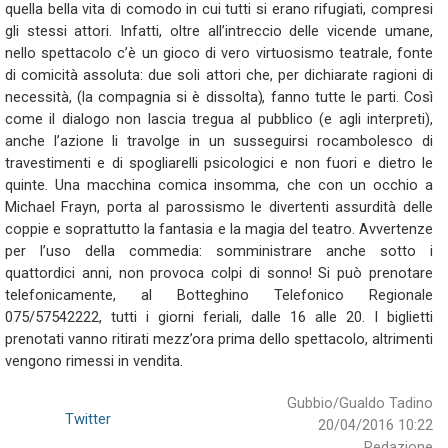
quella bella vita di comodo in cui tutti si erano rifugiati, compresi
gli stessi attori. Infatti, oltre all’intreccio delle vicende umane,
nello spettacolo c’è un gioco di vero virtuosismo teatrale, fonte
di comicità assoluta: due soli attori che, per dichiarate ragioni di
necessità, (la compagnia si è dissolta), fanno tutte le parti. Così
come il dialogo non lascia tregua al pubblico (e agli interpreti),
anche l’azione li travolge in un susseguirsi rocambolesco di
travestimenti e di spogliarelli psicologici e non fuori e dietro le
quinte. Una macchina comica insomma, che con un occhio a
Michael Frayn, porta al parossismo le divertenti assurdità delle
coppie e soprattutto la fantasia e la magia del teatro. Avvertenze
per l’uso della commedia: somministrare anche sotto i
quattordici anni, non provoca colpi di sonno! Si può prenotare
telefonicamente, al Botteghino Telefonico Regionale
075/57542222, tutti i giorni feriali, dalle 16 alle 20. I biglietti
prenotati vanno ritirati mezz’ora prima dello spettacolo, altrimenti
vengono rimessi in vendita.
Gubbio/Gualdo Tadino
Twitter
20/04/2016 10:22
Redazione