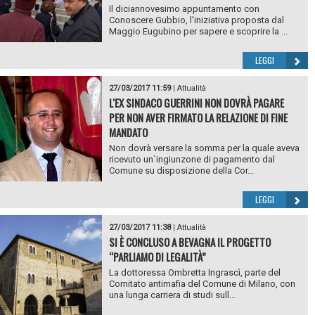
Il diciannovesimo appuntamento con
Conoscere Gubbio, l’iniziativa proposta dal
Maggio Eugubino per sapere e scoprire la ...
LEGGI
27/03/2017 11:59
|
Attualità
L'EX SINDACO GUERRINI NON DOVRÀ PAGARE
PER NON AVER FIRMATO LA RELAZIONE DI FINE
MANDATO
Non dovrà versare la somma per la quale aveva
ricevuto un`ingiunzone di pagamento dal
Comune su disposizione della Cor...
LEGGI
27/03/2017 11:38
|
Attualità
SI È CONCLUSO A BEVAGNA IL PROGETTO
“PARLIAMO DI LEGALITÀ”
La dottoressa Ombretta Ingrascì, parte del
Comitato antimafia del Comune di Milano, con
una lunga carriera di studi sull...