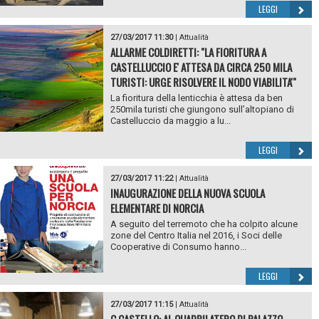
LEGGI
27/03/2017 11:30
|
Attualità
ALLARME COLDIRETTI: "LA FIORITURA A
CASTELLUCCIO E' ATTESA DA CIRCA 250 MILA
TURISTI: URGE RISOLVERE IL NODO VIABILITA'"
La fioritura della lenticchia è attesa da ben
250mila turisti che giungono sull’altopiano di
Castelluccio da maggio a lu...
LEGGI
27/03/2017 11:22
|
Attualità
INAUGURAZIONE DELLA NUOVA SCUOLA
ELEMENTARE DI NORCIA
A seguito del terremoto che ha colpito alcune
zone del Centro Italia nel 2016, i Soci delle
Cooperative di Consumo hanno...
LEGGI
27/03/2017 11:15
|
Attualità
C.CASTELLO: AL QUADRILATERO DI PALAZZO