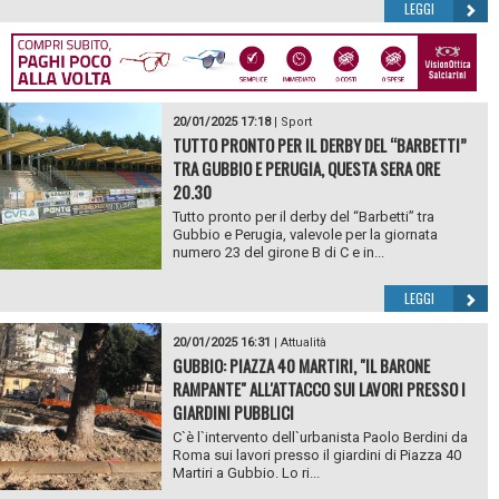
LEGGI
20/01/2025 17:18
|
Sport
TUTTO PRONTO PER IL DERBY DEL “BARBETTI”
TRA GUBBIO E PERUGIA, QUESTA SERA ORE
20.30
Tutto pronto per il derby del “Barbetti” tra
Gubbio e Perugia, valevole per la giornata
numero 23 del girone B di C e in...
LEGGI
20/01/2025 16:31
|
Attualità
GUBBIO: PIAZZA 40 MARTIRI, "IL BARONE
RAMPANTE" ALL'ATTACCO SUI LAVORI PRESSO I
GIARDINI PUBBLICI
C`è l`intervento dell`urbanista Paolo Berdini da
Roma sui lavori presso il giardini di Piazza 40
Martiri a Gubbio. Lo ri...