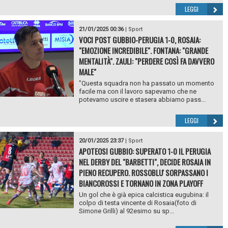
LEGGI
21/01/2025 00:36
|
Sport
VOCI POST GUBBIO-PERUGIA 1-0, ROSAIA:
"EMOZIONE INCREDIBILE". FONTANA: "GRANDE
MENTALITÀ". ZAULI: "PERDERE COSÌ FA DAVVERO
MALE"
"Questa squadra non ha passato un momento
facile ma con il lavoro sapevamo che ne
potevamo uscire e stasera abbiamo pass...
LEGGI
20/01/2025 23:37
|
Sport
APOTEOSI GUBBIO: SUPERATO 1-0 IL PERUGIA
NEL DERBY DEL "BARBETTI", DECIDE ROSAIA IN
PIENO RECUPERO. ROSSOBLU' SORPASSANO I
BIANCOROSSI E TORNANO IN ZONA PLAYOFF
Un gol che è già epica calcistica eugubina: il
colpo di testa vincente di Rosaia(foto di
Simone Grilli) al 92esimo su sp...