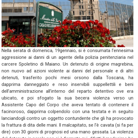
Nella serata di domenica, 19gennaio, si è consumata l’ennesima
aggressione ai danni di un agente della polizia penitenziaria nel
carcere Spoletino di Maiano. Un detenuto di origine magrebina,
non nuovo ad azioni violente ai danni del personale e di altri
detenuti, trasferito pochi mesi orsono dalla Toscana, ha
dapprima danneggiato e reso inservibili suppellettili e beni
dell’amministrazione all’interno del reparto detentivo ove era
ubicato, e poi sfogato la sua becera violenza verso un
Assistente Capo del Corpo che aveva tentato di contenere il
facinoroso, dapprima colpendolo con una testata e in seguito
lanciandogli contro un oggetto contundente che gli ha provocato
la frattura di dita delle mani. Il malcapitato, se l’è cavata (si fa per
dire) con 30 giorni di prognosi ed una mano gessata. La violenza