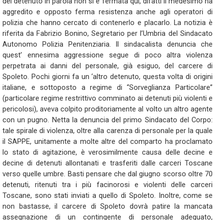
del detenuto in parola non si è fermata qui, difatti il medesimo ha
aggredito e opposto ferma resistenza anche agli operatori di
polizia che hanno cercato di contenerlo e placarlo. La notizia è
riferita da Fabrizio Bonino, Segretario per l’Umbria del Sindacato
Autonomo Polizia Penitenziaria. Il sindacalista denuncia che
quest’ ennesima aggressione segue di poco altra violenza
perpetrata ai danni del personale, già esiguo, del carcere di
Spoleto. Pochi giorni fa un ‘altro detenuto, questa volta di origini
italiane, e sottoposto a regime di “Sorveglianza Particolare”
(particolare regime restrittivo comminato ai detenuti più violenti e
pericolosi), aveva colpito proditoriamente al volto un altro agente
con un pugno. Netta la denuncia del primo Sindacato del Corpo:
tale spirale di violenza, oltre alla carenza di personale per la quale
il SAPPE, unitamente a molte altre del comparto ha proclamato
lo stato di agitazione, è verosimilmente causa delle decine e
decine di detenuti allontanati e trasferiti dalle carceri Toscane
verso quelle umbre. Basti pensare che dal giugno scorso oltre 70
detenuti, ritenuti tra i più facinorosi e violenti delle carceri
Toscane, sono stati inviati a quello di Spoleto. Inoltre, come se
non bastasse, il carcere di Spoleto dovrà patire la mancata
assegnazione di un contingente di personale adeguato,