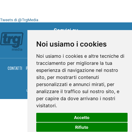
Tweets di @TrgMedia
Seguici su
Noi usiamo i cookies
Noi usiamo i cookies e altre tecniche di
tracciamento per migliorare la tua
CONTATTI
PRIVACY
COOKIES
PALINSESTO
DIRETTA TV
DIRETTA RADIO
esperienza di navigazione nel nostro
RGM HITRADIO
sito, per mostrarti contenuti
© TRG Media 2005-2026
personalizzati e annunci mirati, per
analizzare il traffico sul nostro sito, e
Umbria Televisioni s.r.l. - P.I.00496230541 -
www.trgmedia.it
- Powered by
FFZ
per capire da dove arrivano i nostri
visitatori.
Accetto
Rifiuto