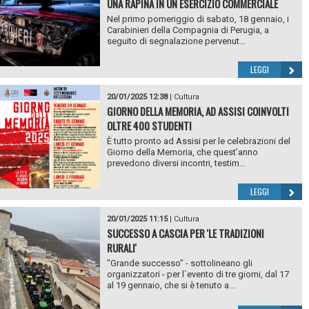
UNA RAPINA IN UN ESERCIZIO COMMERCIALE
Nel primo pomeriggio di sabato, 18 gennaio, i
Carabinieri della Compagnia di Perugia, a
seguito di segnalazione pervenut...
LEGGI
20/01/2025 12:38
|
Cultura
GIORNO DELLA MEMORIA, AD ASSISI COINVOLTI
OLTRE 400 STUDENTI
È tutto pronto ad Assisi per le celebrazioni del
Giorno della Memoria, che quest’anno
prevedono diversi incontri, testim...
LEGGI
20/01/2025 11:15
|
Cultura
SUCCESSO A CASCIA PER 'LE TRADIZIONI
RURALI'
"Grande successo" - sottolineano gli
organizzatori - per l`evento di tre giorni, dal 17
al 19 gennaio, che si è tenuto a...