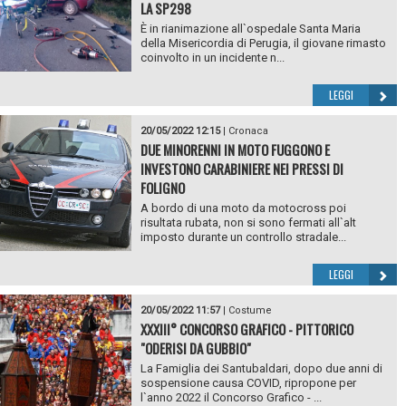
LA SP298
È in rianimazione all`ospedale Santa Maria
della Misericordia di Perugia, il giovane rimasto
coinvolto in un incidente n...
LEGGI
20/05/2022 12:15
|
Cronaca
DUE MINORENNI IN MOTO FUGGONO E
INVESTONO CARABINIERE NEI PRESSI DI
FOLIGNO
A bordo di una moto da motocross poi
risultata rubata, non si sono fermati all`alt
imposto durante un controllo stradale...
LEGGI
20/05/2022 11:57
|
Costume
XXXIII° CONCORSO GRAFICO - PITTORICO
"ODERISI DA GUBBIO"
La Famiglia dei Santubaldari, dopo due anni di
sospensione causa COVID, ripropone per
l`anno 2022 il Concorso Grafico - ...