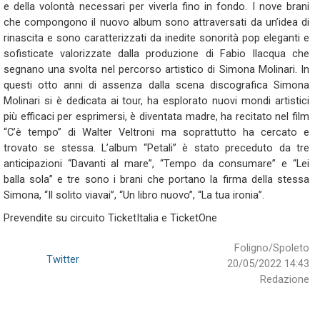
e della volontà necessari per viverla fino in fondo. I nove brani
che compongono il nuovo album sono attraversati da un’idea di
rinascita e sono caratterizzati da inedite sonorità pop eleganti e
sofisticate valorizzate dalla produzione di Fabio Ilacqua che
segnano una svolta nel percorso artistico di Simona Molinari. In
questi otto anni di assenza dalla scena discografica Simona
Molinari si è dedicata ai tour, ha esplorato nuovi mondi artistici
più efficaci per esprimersi, è diventata madre, ha recitato nel film
“C’è tempo” di Walter Veltroni ma soprattutto ha cercato e
trovato se stessa. L’album “Petali” è stato preceduto da tre
anticipazioni “Davanti al mare”, “Tempo da consumare” e “Lei
balla sola” e tre sono i brani che portano la firma della stessa
Simona, “Il solito viavai”, “Un libro nuovo”, “La tua ironia”.
Prevendite su circuito TicketItalia e TicketOne
Foligno/Spoleto
Twitter
20/05/2022 14:43
Redazione