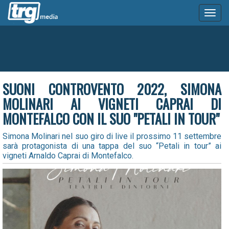
Toggl
naviga
SUONI CONTROVENTO 2022, SIMONA
MOLINARI AI VIGNETI CAPRAI DI
MONTEFALCO CON IL SUO "PETALI IN TOUR"
Simona Molinari nel suo giro di live il prossimo 11 settembre
sarà protagonista di una tappa del suo “Petali in tour” ai
vigneti Arnaldo Caprai di Montefalco.