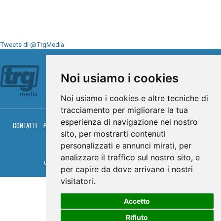
Tweets di @TrgMedia
Seguici su
Noi usiamo i cookies
Noi usiamo i cookies e altre tecniche di
tracciamento per migliorare la tua
esperienza di navigazione nel nostro
CONTATTI
PRIVACY
COOKIES
PALINSESTO
DIRETTA TV
DIRETTA RADIO
sito, per mostrarti contenuti
RGM HITRADIO
personalizzati e annunci mirati, per
© TRG Media 2005-2026
analizzare il traffico sul nostro sito, e
Umbria Televisioni s.r.l. - P.I.00496230541 -
www.trgmedia.it
- Powered by
FFZ
per capire da dove arrivano i nostri
visitatori.
Accetto
Rifiuto