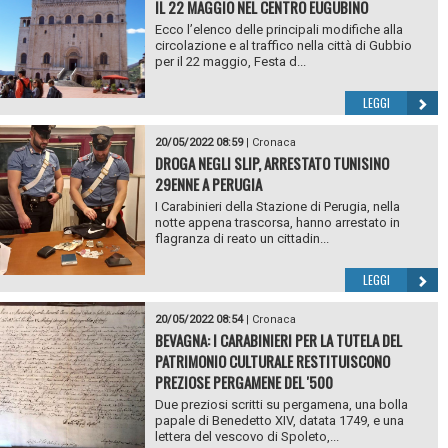
IL 22 MAGGIO NEL CENTRO EUGUBINO
Ecco l’elenco delle principali modifiche alla
circolazione e al traffico nella città di Gubbio
per il 22 maggio, Festa d...
LEGGI
20/05/2022 08:59
|
Cronaca
DROGA NEGLI SLIP, ARRESTATO TUNISINO
29ENNE A PERUGIA
I Carabinieri della Stazione di Perugia, nella
notte appena trascorsa, hanno arrestato in
flagranza di reato un cittadin...
LEGGI
20/05/2022 08:54
|
Cronaca
BEVAGNA: I CARABINIERI PER LA TUTELA DEL
PATRIMONIO CULTURALE RESTITUISCONO
PREZIOSE PERGAMENE DEL '500
Due preziosi scritti su pergamena, una bolla
papale di Benedetto XIV, datata 1749, e una
lettera del vescovo di Spoleto,...