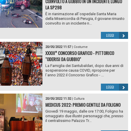
COINVOLTO A GUBBIO IN UN INCIDENTE LUNGO
LA SP298
È in rianimazione all`ospedale Santa Maria
della Misericordia di Perugia, il giovane rimasto
coinvolto in un incidente n...
LEGGI
20/05/2022 11:57
|
Costume
XXXIII° CONCORSO GRAFICO - PITTORICO
"ODERISI DA GUBBIO"
La Famiglia dei Santubaldari, dopo due anni di
sospensione causa COVID, ripropone per
l`anno 2022 il Concorso Grafico - ...
LEGGI
20/05/2022 11:32
|
Cultura
MEDICUS 2022: PREMIO GENTILE DA FOLIGNO
Giovedì 19 maggio, dalle ore 17:00, Foligno ha
omaggiato due illustri personaggi che, presso
il centralissimo Palazzo Tr...