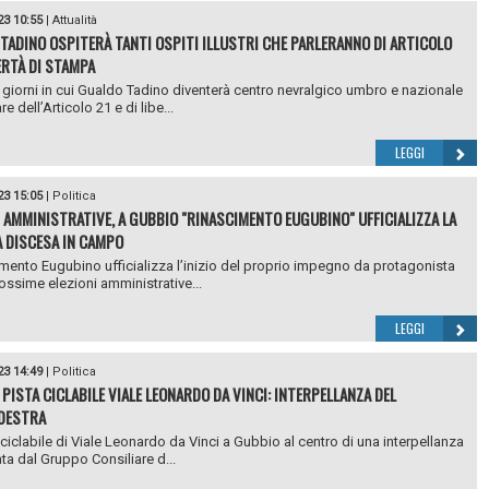
23 10:55
|
Attualità
TADINO OSPITERÀ TANTI OSPITI ILLUSTRI CHE PARLERANNO DI ARTICOLO
BERTÀ DI STAMPA
giorni in cui Gualdo Tadino diventerà centro nevralgico umbro e nazionale
re dell’Articolo 21 e di libe...
LEGGI
23 15:05
|
Politica
I AMMINISTRATIVE, A GUBBIO "RINASCIMENTO EUGUBINO" UFFICIALIZZA LA
 DISCESA IN CAMPO
mento Eugubino ufficializza l’inizio del proprio impegno da protagonista
rossime elezioni amministrative...
LEGGI
23 14:49
|
Politica
 PISTA CICLABILE VIALE LEONARDO DA VINCI: INTERPELLANZA DEL
DESTRA
 ciclabile di Viale Leonardo da Vinci a Gubbio al centro di una interpellanza
ta dal Gruppo Consiliare d...