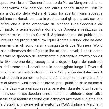
spressiva il brano “Guerriero” scritto da Marco Mengoni sul tema
a coscienza delle persone ben oltre i confini tifernati. Con un
ra a Cavallo della Polizia di Stato ha aperto il gala equestre
ll’inno nazionale cantato in piedi da tutti gli spettatori, sotto la
Mariani, che è stato omaggiato dal sindaco Luca Secondi e dai
n un piatto a tema equestre donato da Sogepu e realizzato da
commerciale Lorenzo Giornelli. Applauditissimo dal pubblico, lo
ravura dei propri artisti, tra i quali Andrea Galuppi, che ha dato
i numeri che gli sono valsi la conquista di due Guinness World
alla delicatezza delle figure in libertà con i cavalli. L’entusiasmo
stato lo specchio del sentimento di percepibile affetto con cui
ella 53^ edizione della rassegna, che dopo il taglio del nastro di
 dell’amore per i cavalli con la passeggiata lungo il Tevere di
omeriggio nel centro storico con la Compagnia dei Balestrieri di
 ali di adulti e bambini di tutte le età, e di domenica mattina fino
e di Alberto Burri; con le esibizioni per il pubblico delle scuole di
 anche dato vita a un’apprezzata parentesi durante tutto l’evento
bini; con le spettacolari dimostrazioni di attitudine degli atleti
 stelle della manifestazione con campioni affermati e in erba che
lla disciplina. Insieme agli allevatori dell’ARA Umbria e Marche in