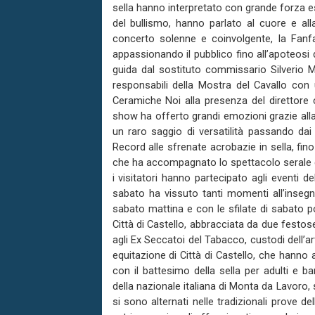
sella hanno interpretato con grande forza e
del bullismo, hanno parlato al cuore e all
concerto solenne e coinvolgente, la Fanfa
appassionando il pubblico fino all’apoteosi de
guida dal sostituto commissario Silverio 
responsabili della Mostra del Cavallo co
Ceramiche Noi alla presenza del direttore 
show ha offerto grandi emozioni grazie alla b
un raro saggio di versatilità passando da
Record alle sfrenate acrobazie in sella, fino 
che ha accompagnato lo spettacolo serale è 
i visitatori hanno partecipato agli eventi d
sabato ha vissuto tanti momenti all’insegna
sabato mattina e con le sfilate di sabato p
Città di Castello, abbracciata da due festose
agli Ex Seccatoi del Tabacco, custodi dell’art
equitazione di Città di Castello, che hanno
con il battesimo della sella per adulti e bam
della nazionale italiana di Monta da Lavoro,
si sono alternati nelle tradizionali prove de