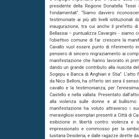
presidente della Regione Donatella Tesei 
fondamentali”. “Siamo davvero riconoscent
testimoniate ai più alti livelli istituzional
inaugurazione, tra cui anche il prefetto 
Bellassai – puntualizza Cavargini - siamo c
l’obiettivo comune di far crescere la manif
Cavallo vuol essere punto di riferimento i
pensiero di sincero ringraziamento ai compone
manifestazione che hanno lavorato in prima
dando un grande contributo alla riuscita de
Sogepu e Banca di Anghiari e Stia”. L’atto f
da Nico Belloni, ha offerto ieri sera il sens
cavallo e la testimonianza, per l’ennesima 
Castello e nella vallata. Presentato dall’att
alla violenza sulle donne e al bullismo 
manifestazione ha voluto attraverso i suoi
meravigliosi esemplari presenti a Città di C
esibizione in libertà contro violenza e
impressionato e commosso per la simbiosi
lusitana Desideria, e dalle ragazze dirette 