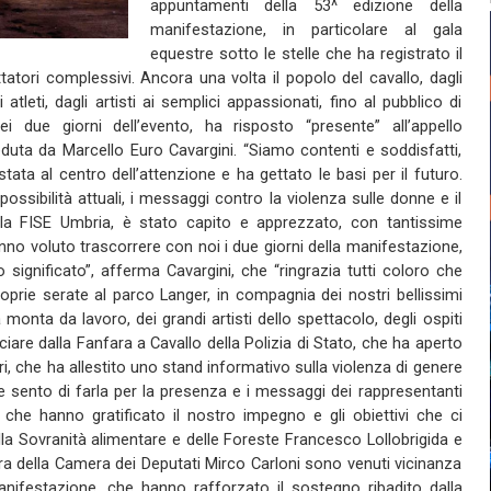
appuntamenti della 53^ edizione della
manifestazione, in particolare al gala
equestre sotto le stelle che ha registrato il
tatori complessivi. Ancora una volta il popolo del cavallo, dagli
gli atleti, dagli artisti ai semplici appassionati, fino al pubblico di
 due giorni dell’evento, ha risposto “presente” all’appello
duta da Marcello Euro Cavargini. “Siamo contenti e soddisfatti,
ata al centro dell’attenzione e ha gettato le basi per il futuro.
ssibilità attuali, i messaggi contro la violenza sulle donne e il
la FISE Umbria, è stato capito e apprezzato, con tantissime
nno voluto trascorrere con noi i due giorni della manifestazione,
 significato”, afferma Cavargini, che “ringrazia tutti coloro che
oprie serate al parco Langer, in compagnia dei nostri bellissimi
la monta da lavoro, dei grandi artisti dello spettacolo, degli ospiti
are dalla Fanfara a Cavallo della Polizia di Stato, che ha aperto
eri, che ha allestito uno stand informativo sulla violenza di genere
are sento di farla per la presenza e i messaggi dei rappresentanti
ali che hanno gratificato il nostro impegno e gli obiettivi che ci
lla Sovranità alimentare e delle Foreste Francesco Lollobrigida e
a della Camera dei Deputati Mirco Carloni sono venuti vicinanza
anifestazione, che hanno rafforzato il sostegno ribadito dalla