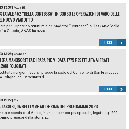
23 13:37
|
Attualità
STATALE 452 “DELLA CONTESSA”, IN CORSO LE OPERAZIONI DI VARO DELLE
EL NUOVO VIADOTTO
ere per il ripristino strutturale del viadotto “Contessa”, sulla SS452 “della
” a Gubbio, ANAS ha avvia...
LEGGI
23 13:28
|
Cronaca
TERA MANOSCRITTA DI PAPA PIO VI DATA 1775 RESTITUITA AI FRATI
CANI FOLIGNATI
restituita nei giorni scorsi, presso la sede del Convento di San Francesco
a Foligno, dai Carabinieri d...
LEGGI
23 12:22
|
Cultura
AD ASSISI, DA BETLEMME ANTEPRIMA DEL PROGRAMMA 2023
Natale speciale ad Assisi, in un anno ancor più speciale, legato agli 800
primo presepe della storia, r...