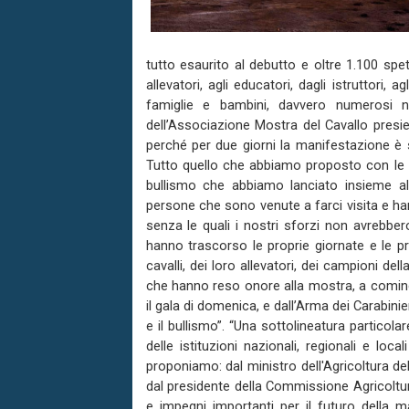
tutto esaurito al debutto e oltre 1.100 spet
allevatori, agli educatori, dagli istruttori, a
famiglie e bambini, davvero numerosi nei
dell’Associazione Mostra del Cavallo presie
perché per due giorni la manifestazione è st
Tutto quello che abbiamo proposto con le po
bullismo che abbiamo lanciato insieme al
persone che sono venute a farci visita e ha
senza le quali i nostri sforzi non avrebbero
hanno trascorso le proprie giornate e le pr
cavalli, dei loro allevatori, dei campioni del
che hanno reso onore alla mostra, a cominci
il gala di domenica, e dall’Arma dei Carabini
e il bullismo”. “Una sottolineatura particol
delle istituzioni nazionali, regionali e loc
proponiamo: dal ministro dell'Agricoltura de
dal presidente della Commissione Agricoltur
e impegni importanti per il futuro della m