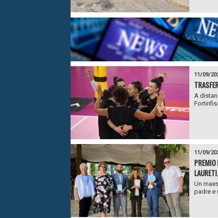
11/09/20
TRASFER
A distan
Fortinfis
11/09/20
PREMIO 
LAURETI
Un maest
padre e 