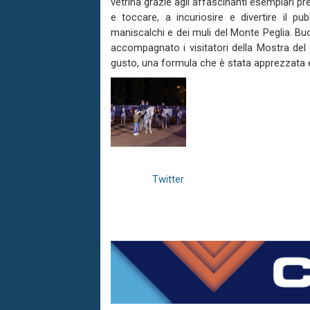
vetrina grazie agli affascinanti esemplari p
e toccare, a incuriosire e divertire il p
maniscalchi e dei muli del Monte Peglia. Buo
accompagnato i visitatori della Mostra del 
gusto, una formula che è stata apprezzata e
Twitter