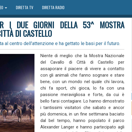
DEO
DIRETTA TV
DIRETTA RADIO
PER I DUE GIORNI DELLA 53^ MOSTRA
ITTÀ DI CASTELLO
a al centro dell’attenzione e ha gettato le basi per il futuro.
Niente di meglio che la Mostra Nazionale
del Cavallo di Città di Castello per
assaporare il piacere di vivere a contatto
con gli animali che fanno sognare e stare
bene, con un mondo nel quale chi lavora,
chi fa sport, chi gioca, lo fa con una
passione meravigliosa e forte, da cui è
bello farsi contagiare. Lo hanno dimostrato
i tantissimi visitatori che sabato e ancor
più domenica, in un fine settimana baciato
dal bel tempo, hanno popolato il parco
Alexander Langer e hanno partecipato agli