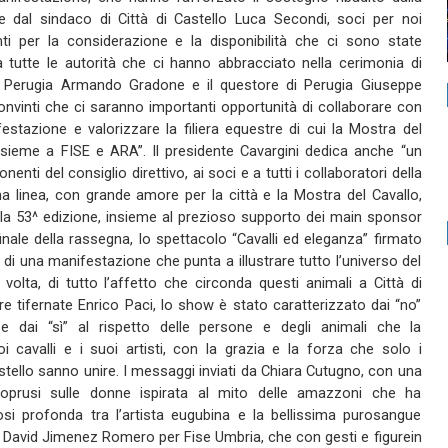
e dal sindaco di Città di Castello Luca Secondi, soci per noi
i per la considerazione e la disponibilità che ci sono state
i da tutte le autorità che ci hanno abbracciato nella cerimonia di
di Perugia Armando Gradone e il questore di Perugia Giuseppe
onvinti che ci saranno importanti opportunità di collaborare con
estazione e valorizzare la filiera equestre di cui la Mostra del
nsieme a FISE e ARA”. Il presidente Cavargini dedica anche “un
nti del consiglio direttivo, ai soci e a tutti i collaboratori della
 linea, con grande amore per la città e la Mostra del Cavallo,
lla 53^ edizione, insieme al prezioso supporto dei main sponsor
inale della rassegna, lo spettacolo “Cavalli ed eleganza” firmato
o di una manifestazione che punta a illustrare tutto l’universo del
volta, di tutto l’affetto che circonda questi animali a Città di
ore tifernate Enrico Paci, lo show è stato caratterizzato dai “no”
e dai “sì” al rispetto delle persone e degli animali che la
 cavalli e i suoi artisti, con la grazia e la forza che solo i
astello sanno unire. I messaggi inviati da Chiara Cutugno, con una
 soprusi sulle donne ispirata al mito delle amazzoni che ha
 profonda tra l’artista eugubina e la bellissima purosangue
da David Jimenez Romero per Fise Umbria, che con gesti e figurein