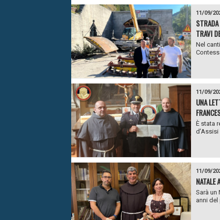
11/09/20
STRADA 
TRAVI D
Nel canti
Contessa
11/09/20
UNA LET
FRANCES
È stata 
d’Assisi 
11/09/20
NATALE 
Sarà un 
anni del 