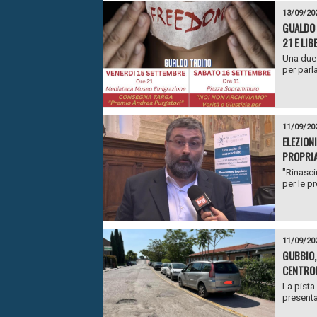
13/09/20
GUALDO 
21 E LI
Una due 
per parla
11/09/20
ELEZION
PROPRIA
"Rinasci
per le p
11/09/20
GUBBIO,
CENTRO
La pista
presenta