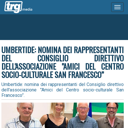
Toggl
naviga
UMBERTIDE: NOMINA DEI RAPPRESENTANTI
DEL CONSIGLIO DIRETTIVO
DELL'ASSOCIAZIONE "AMICI DEL CENTRO
SOCIO-CULTURALE SAN FRANCESCO”
Umbertide: nomina dei rappresentanti del Consiglio direttivo
dell'associazione "Amici del Centro socio-culturale San
Francesco”.