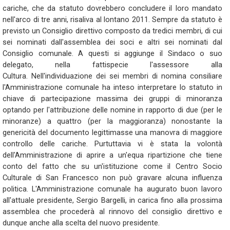
cariche, che da statuto dovrebbero concludere il loro mandato
nell'arco di tre anni, risaliva al lontano 2011. Sempre da statuto è
previsto un Consiglio direttivo composto da tredici membri, di cui
sei nominati dall'assemblea dei soci e altri sei nominati dal
Consiglio comunale. A questi si aggiunge il Sindaco o suo
delegato, nella fattispecie l'assessore alla
Cultura. Nell'individuazione dei sei membri di nomina consiliare
l'Amministrazione comunale ha inteso interpretare lo statuto in
chiave di partecipazione massima dei gruppi di minoranza
optando per l'attribuzione delle nomine in rapporto di due (per le
minoranze) a quattro (per la maggioranza) nonostante la
genericità del documento legittimasse una manovra di maggiore
controllo delle cariche. Purtuttavia vi è stata la volontà
dell'Amministrazione di aprire a un'equa ripartizione che tiene
conto del fatto che su un'istituzione come il Centro Socio
Culturale di San Francesco non può gravare alcuna influenza
politica. L'Amministrazione comunale ha augurato buon lavoro
all'attuale presidente, Sergio Bargelli, in carica fino alla prossima
assemblea che procederà al rinnovo del consiglio direttivo e
dunque anche alla scelta del nuovo presidente.