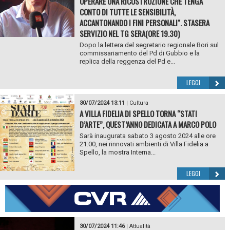
OPERARE UNA RICOSTRUZIONE CHE TENGA
CONTO DI TUTTE LE SENSIBILITÀ,
ACCANTONANDO I FINI PERSONALI". STASERA
SERVIZIO NEL TG SERA(ORE 19.30)
Dopo la lettera del segretario regionale Bori sul
commissariamento del Pd di Gubbio e la
replica della reggenza del Pd e...
LEGGI
30/07/2024 13:11
|
Cultura
A VILLA FIDELIA DI SPELLO TORNA “STATI
D’ARTE”, QUEST’ANNO DEDICATA A MARCO POLO
Sarà inaugurata sabato 3 agosto 2024 alle ore
21:00, nei rinnovati ambienti di Villa Fidelia a
Spello, la mostra Interna...
LEGGI
30/07/2024 11:46
|
Attualità