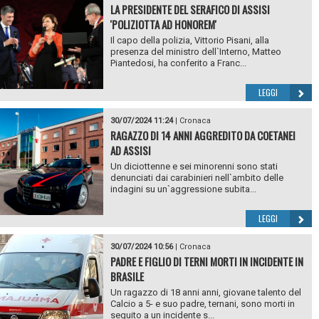
LA PRESIDENTE DEL SERAFICO DI ASSISI
'POLIZIOTTA AD HONOREM'
Il capo della polizia, Vittorio Pisani, alla
presenza del ministro dell`Interno, Matteo
Piantedosi, ha conferito a Franc...
LEGGI
30/07/2024 11:24
|
Cronaca
RAGAZZO DI 14 ANNI AGGREDITO DA COETANEI
AD ASSISI
Un diciottenne e sei minorenni sono stati
denunciati dai carabinieri nell`ambito delle
indagini su un`aggressione subita...
LEGGI
30/07/2024 10:56
|
Cronaca
PADRE E FIGLIO DI TERNI MORTI IN INCIDENTE IN
BRASILE
Un ragazzo di 18 anni anni, giovane talento del
Calcio a 5- e suo padre, ternani, sono morti in
seguito a un incidente s...