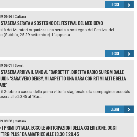
LEGGI
19 09:56
|
Cultura
 STASERA SERATA A SOSTEGNO DEL FESTIVAL DEL MEDIOEVO
sità dei Muratori organizza una serata a sostegno del Festival del
 (Gubbio, 25-29 settembre). L`appunta...
LEGGI
19 09:01
|
Sport
 STASERA ARRIVA IL FANO AL "BARBETTI". DIRETTA RADIO SU RGM DALLE
UIDI: "SARA' VERO DERBY, MI ASPETTO UNA GARA CON RITMI ALTI E BELLA
ARE"
 il Gubbio a caccia della prima vittoria stagionale e la compagine rossoblù
asera alle 20.45 al “Bar...
LEGGI
19 08:58
|
Cultura
 I PRIMI D’ITALIA, ECCO LE ANTICIPAZIONI DELLA XXI EDIZIONE. OGGI
 "TRG PLUS" DA AMATRICE ALLE 13.30 E 20.45