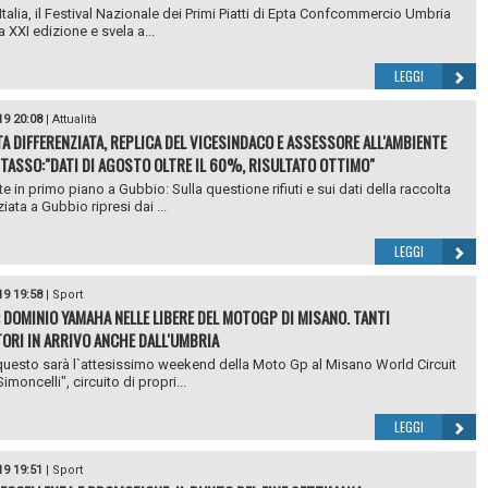
’Italia, il Festival Nazionale dei Primi Piatti di Epta Confcommercio Umbria
la XXI edizione e svela a...
LEGGI
19 20:08
|
Attualità
A DIFFERENZIATA, REPLICA DEL VICESINDACO E ASSESSORE ALL'AMBIENTE
 TASSO:"DATI DI AGOSTO OLTRE IL 60%, RISULTATO OTTIMO"
 in primo piano a Gubbio: Sulla questione rifiuti e sui dati della raccolta
iata a Gubbio ripresi dai ...
LEGGI
19 19:58
|
Sport
 DOMINIO YAMAHA NELLE LIBERE DEL MOTOGP DI MISANO. TANTI
ORI IN ARRIVO ANCHE DALL'UMBRIA
questo sarà l`attesissimo weekend della Moto Gp al Misano World Circuit
moncelli", circuito di propri...
LEGGI
19 19:51
|
Sport