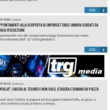
LEGGI
19 10:50
|
Cultura
PPUNTAMENTI ALLA SCOPERTA DI UNFORGETTABLE UMBRIA GUIDATI DA
GGI D'ECCEZIONE
puntamenti con altri cinque personaggi d’eccezione per vivere
ntri indimenticabili” di “Unforgettable U...
LEGGI
19 10:13
|
Costume
FOLLIE”, CACCIA AL TESORO E NON SOLO, STASERA E DOMANI DA PIAZZA
est`anno Gubbio si prepara ad accogliere GubbioFollie, un gioco a
che combina Caccia al tesoro a tempo, ...