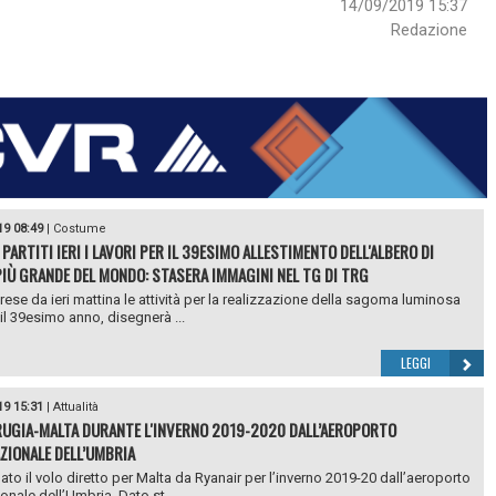
14/09/2019 15:37
Redazione
19 08:49
|
Costume
PARTITI IERI I LAVORI PER IL 39ESIMO ALLESTIMENTO DELL'ALBERO DI
PIÙ GRANDE DEL MONDO: STASERA IMMAGINI NEL TG DI TRG
rese da ieri mattina le attività per la realizzazione della sagoma luminosa
 il 39esimo anno, disegnerà ...
LEGGI
19 15:31
|
Attualità
RUGIA-MALTA DURANTE L'INVERNO 2019-2020 DALL’AEROPORTO
ZIONALE DELL’UMBRIA
to il volo diretto per Malta da Ryanair per l’inverno 2019-20 dall’aeroporto
onale dell’Umbria. Dato st...