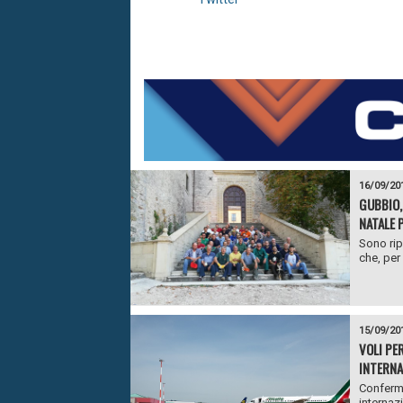
16/09/20
GUBBIO, 
NATALE 
Sono rip
che, per
15/09/20
VOLI PE
INTERNA
Conferma
internazi