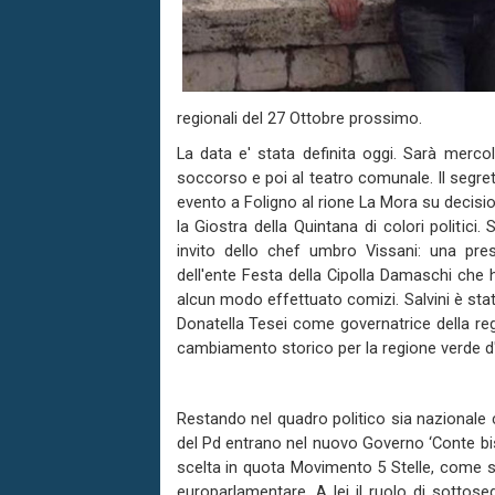
regionali del 27 Ottobre prossimo.
La data e' stata definita oggi. Sarà merco
soccorso e poi al teatro comunale. Il segret
evento a Foligno al rione La Mora su decisio
la Giostra della Quintana di colori politici.
invito dello chef umbro Vissani: una pre
dell'ente Festa della Cipolla Damaschi che 
alcun modo effettuato comizi. Salvini è stat
Donatella Tesei come governatrice della reg
cambiamento storico per la regione verde d'I
Restando nel quadro politico sia nazionale 
del Pd entrano nel nuovo Governo ‘Conte bis
scelta in quota Movimento 5 Stelle, come so
europarlamentare. A lei il ruolo di sottose