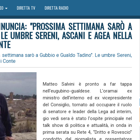
DEO
DIRETTA TV
DIRETTA RADIO
ANNUNCIA: "PROSSIMA SETTIMANA SARÒ A
 LE UMBRE SERENI, ASCANI E AGEA NELLA
NTE
a settimana sarò a Gubbio e Gualdo Tadino". Le umbre Sereni,
i Conte
Matteo Salvini è pronto a far tappa
nell'eugubino-gualdese. L'oramai ex
ministro dell'interno ed ex vicepresidente
del Consiglio, tornato ad occupare il ruolo
di senatore e leader della Lega ad interim,
gio vedi sera è stato l'ospite principale nel
talk show di politica e attualità, in onda in
prima serata su Rete 4, “Dritto e Rovescio”
condotto dal giornalista e presentatore