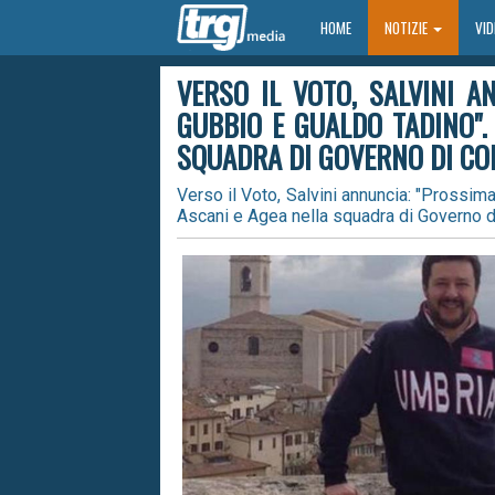
HOME
HOME
NOTIZIE
VI
VERSO IL VOTO, SALVINI 
GUBBIO E GUALDO TADINO".
SQUADRA DI GOVERNO DI CO
Verso il Voto, Salvini annuncia: "Prossim
Ascani e Agea nella squadra di Governo d