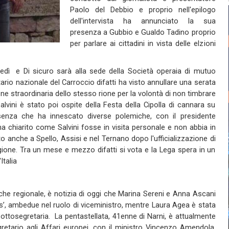
Paolo del Debbio e proprio nell'epilogo
dell'intervista ha annunciato la sua
presenza a Gubbio e Gualdo Tadino proprio
per parlare ai cittadini in vista delle elzioni
ledì e Di sicuro sarà alla sede della Società operaia di mutuo
ario nazionale del Carroccio difatti ha visto annullare una serata
ne straordinaria dello stesso rione per la volontà di non timbrare
 Salvini è stato poi ospite della Festa della Cipolla di cannara su
senza che ha innescato diverse polemiche, con il presidente
ha chiarito come Salvini fosse in visita personale e non abbia in
o anche a Spello, Assisi e nel Ternano dopo l'ufficializzazione di
ione. Tra un mese e mezzo difatti si vota e la Lega spera in un
talia
che regionale, è notizia di oggi che Marina Sereni e Anna Ascani
’, ambedue nel ruolo di viceministro, mentre Laura Agea è stata
ttosegretaria. La pentastellata, 41enne di Narni, è attualmente
gretario agli Affari europei, con il ministro Vincenzo Amendola.