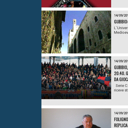
14/09/20
GUBBIO:
L`Univer
Medioevo
14/09/20
GUBBIO,
20.40. G
DA GIOC
Serie C:
riceve st
14/09/20
FOLIGNO:
REPLICA