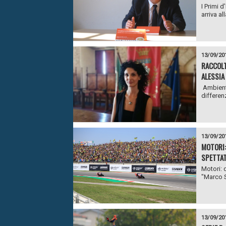
I Primi d
arriva al
13/09/20
RACCOLT
ALESSIA
Ambiente
differenz
13/09/20
MOTORI:
SPETTAT
Motori: 
"Marco Si
13/09/20