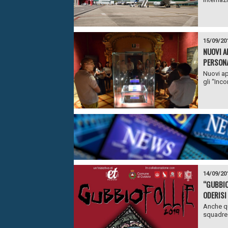
15/09/20
NUOVI A
PERSONA
Nuovi ap
gli “Inco
14/09/20
“GUBBIO
ODERISI
Anche qu
squadre 