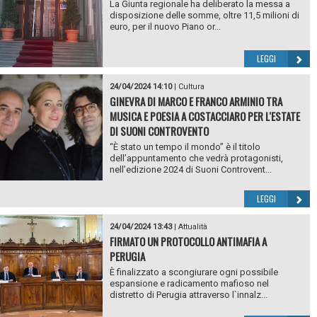
La Giunta regionale ha deliberato la messa a
disposizione delle somme, oltre 11,5 milioni di
euro, per il nuovo Piano or...
LEGGI
24/04/2024 14:10
|
Cultura
GINEVRA DI MARCO E FRANCO ARMINIO TRA
MUSICA E POESIA A COSTACCIARO PER L'ESTATE
DI SUONI CONTROVENTO
“È stato un tempo il mondo” è il titolo
dell’appuntamento che vedrà protagonisti,
nell’edizione 2024 di Suoni Controvent...
LEGGI
24/04/2024 13:43
|
Attualità
FIRMATO UN PROTOCOLLO ANTIMAFIA A
PERUGIA
È finalizzato a scongiurare ogni possibile
espansione e radicamento mafioso nel
distretto di Perugia attraverso l`innalz...