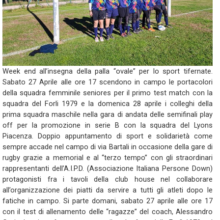
Week end all’insegna della palla “ovale” per lo sport tifernate.
Sabato 27 Aprile alle ore 17 scendono in campo le portacolori
della squadra femminile seniores per il primo test match con la
squadra del Forli 1979 e la domenica 28 aprile i colleghi della
prima squadra maschile nella gara di andata delle semifinali play
off per la promozione in serie B con la squadra del Lyons
Piacenza. Doppio appuntamento di sport e solidarietà come
sempre accade nel campo di via Bartali in occasione della gare di
rugby grazie a memorial e al “terzo tempo” con gli straordinari
rappresentanti dell’A.I.P.D. (Associazione Italiana Persone Down)
protagonisti fra i tavoli della club house nel collaborare
all’organizzazione dei piatti da servire a tutti gli atleti dopo le
fatiche in campo. Si parte domani, sabato 27 aprile alle ore 17
con il test di allenamento delle “ragazze” del coach, Alessandro