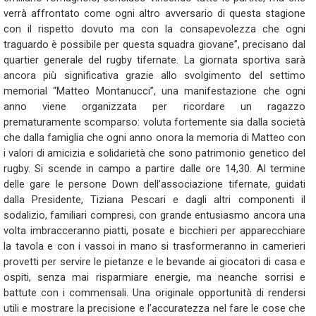
verrà affrontato come ogni altro avversario di questa stagione
con il rispetto dovuto ma con la consapevolezza che ogni
traguardo è possibile per questa squadra giovane”, precisano dal
quartier generale del rugby tifernate. La giornata sportiva sarà
ancora più significativa grazie allo svolgimento del settimo
memorial “Matteo Montanucci”, una manifestazione che ogni
anno viene organizzata per ricordare un ragazzo
prematuramente scomparso: voluta fortemente sia dalla società
che dalla famiglia che ogni anno onora la memoria di Matteo con
i valori di amicizia e solidarietà che sono patrimonio genetico del
rugby. Si scende in campo a partire dalle ore 14,30. Al termine
delle gare le persone Down dell’associazione tifernate, guidati
dalla Presidente, Tiziana Pescari e dagli altri componenti il
sodalizio, familiari compresi, con grande entusiasmo ancora una
volta imbracceranno piatti, posate e bicchieri per apparecchiare
la tavola e con i vassoi in mano si trasformeranno in camerieri
provetti per servire le pietanze e le bevande ai giocatori di casa e
ospiti, senza mai risparmiare energie, ma neanche sorrisi e
battute con i commensali. Una originale opportunità di rendersi
utili e mostrare la precisione e l’accuratezza nel fare le cose che