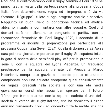
Gori, che si confronteranno con il rugby femminile Forlì 1979 nel
primo test in vista della partecipazione alla prossima Coppa
Italia: “con determinazione, voglia ed impegno, si è via via
formato il "gruppo" fulcro di ogni progetto sociale e sportivo.
Raggiunto un buon livello di condizione tecnica ed atletica,
abbiamo iniziato a confrontarci con altre squadre. Quello di
domani sarà un allenamento congiunto e partita, con la
formazione femminile del Forlì Rugby 1979, il secondo di un
programma di incontri di preparazione per partecipare alla
prossima Coppa Italia Seven 2024”. Quella di domenica 28 Aprile
sarà poi una giornata importante per il rugby. Si disputerà infatti
la gara di andata delle semifinali play off per la promozione in
serie B con la squadra del Lyons Piacenza. Un traguardo
prestigioso per la squadra tifernate del Presidente Marco
Notarianni, conquistato grazie al secondo posto ottenuto in
campionato con una squadra composta quasi esclusivamente
da ragazzi cresciuti nella società e con una età media
giovanissima, quindi che lascia ben sperare per il futuro.
“L'impegno è molto arduo con la squadra cadetta di una delle
società di vertice del rugby italiano, che ha dominato il girone
emiliano romagnolo, concluso vincendo tutte le partite, ma che