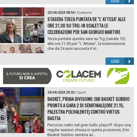
LEGGI
25/04/2024 08:54
|
Costume
STASERA TERZA PUNTATA DE "L' ATTESA" ALLE
ORE 21.30 SU TRG: IN SCALETTA LE
CELEBRAZIONI PER SAN GIORGIO MARTIRE
Terza puntata questa sera su Trg (canale 13)
alle ore 21.30 per "L`Attesa", la trasmissione
che da 24 anni racconta il m...
LEGGI
24/04/2024 20:32
|
Sport
BASKET, PRIMA DIVISIONE: EMI BASKET GUBBIO
PRONTO A GARA 2 DI SEMIFINALE(ORE 21.15,
PALESTRA POLIVALENTE) CONTRO VIRTUS
BASTIA
Percorso netto nel gran ballo playoff: dopo una
regular season chiusa in quinta posizione, Emi
Basket Gubbio sembra av...