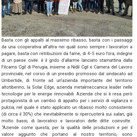
Basta con gli appalti al massimo ribasso, basta con i passaggi
da una cooperativa all'altra nei quali sono sempre i lavoratori a
pagare, basta con retribuzioni da fame, di 4-5 euro l’ora, indegne
di un paese civile: è il grido d’allarme lanciato stamattina dalla
Filcams Cgil di Perugia, insieme a Nidil Cgil e Camera del Lavoro
provinciale, nel corso di un presidio promosso dal sindacato ad
Umbertide, di fronte ad un’azienda importante del territorio
altotiberino, la Solar Edge, azienda metalmeccanica leader nelle
tecnologie per le energie rinnovabili. Azienda che si è resa però
protagonista di un cambio di appalto per i servizi di vigilanza e
pulizia, nel quale è stato applicato un ribasso molto consistente
(di circa il 30%) che inevitabilmente si ripercuoterà sui salari, già
molto bassi, di lavoratrici e lavoratori delle ditte coinvolte.
“Aziende come questa, per la qualità delle produzioni e per il
valore aggiunto che portano al nostro territorio, sono