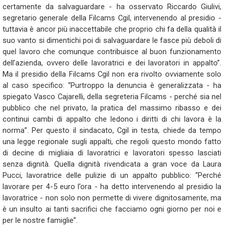
certamente da salvaguardare - ha osservato Riccardo Giulivi,
segretario generale della Filcams Cgil, intervenendo al presidio -
tuttavia è ancor più inaccettabile che proprio chi fa della qualità il
suo vanto si dimentichi poi di salvaguardare le fasce più deboli di
quel lavoro che comunque contribuisce al buon funzionamento
dell’azienda, ovvero delle lavoratrici e dei lavoratori in appalto”.
Ma il presidio della Filcams Cgil non era rivolto ovviamente solo
al caso specifico: “Purtroppo la denuncia è generalizzata - ha
spiegato Vasco Cajarelli, della segreteria Filcams - perché sia nel
pubblico che nel privato, la pratica del massimo ribasso e dei
continui cambi di appalto che ledono i diritti di chi lavora è la
norma”. Per questo il sindacato, Cgil in testa, chiede da tempo
una legge regionale sugli appalti, che regoli questo mondo fatto
di decine di migliaia di lavoratrici e lavoratori spesso lasciati
senza dignità. Quella dignità rivendicata a gran voce da Laura
Pucci, lavoratrice delle pulizie di un appalto pubblico: “Perché
lavorare per 4-5 euro l’ora - ha detto intervenendo al presidio la
lavoratrice - non solo non permette di vivere dignitosamente, ma
è un insulto ai tanti sacrifici che facciamo ogni giorno per noi e
per le nostre famiglie”.