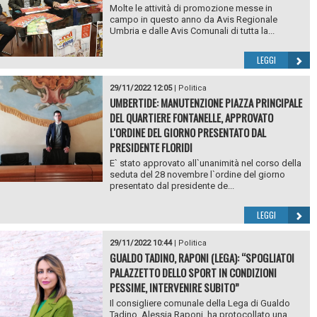
Molte le attività di promozione messe in
campo in questo anno da Avis Regionale
Umbria e dalle Avis Comunali di tutta la...
LEGGI
29/11/2022 12:05
|
Politica
UMBERTIDE: MANUTENZIONE PIAZZA PRINCIPALE
DEL QUARTIERE FONTANELLE, APPROVATO
L'ORDINE DEL GIORNO PRESENTATO DAL
PRESIDENTE FLORIDI
E` stato approvato all`unanimità nel corso della
seduta del 28 novembre l`ordine del giorno
presentato dal presidente de...
LEGGI
29/11/2022 10:44
|
Politica
GUALDO TADINO, RAPONI (LEGA): “SPOGLIATOI
PALAZZETTO DELLO SPORT IN CONDIZIONI
PESSIME, INTERVENIRE SUBITO”
Il consigliere comunale della Lega di Gualdo
Tadino, Alessia Raponi, ha protocollato una