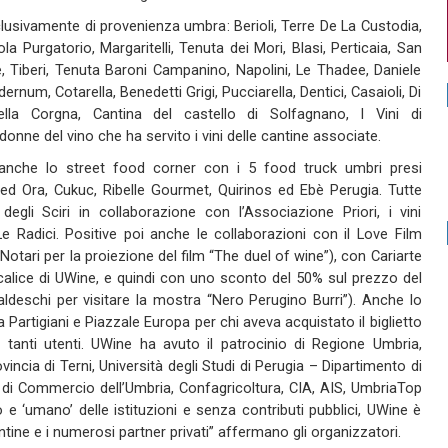
clusivamente di provenienza umbra: Berioli, Terre De La Custodia,
a Purgatorio, Margaritelli, Tenuta dei Mori, Blasi, Perticaia, San
 Tiberi, Tenuta Baroni Campanino, Napolini, Le Thadee, Daniele
dernum, Cotarella, Benedetti Grigi, Pucciarella, Dentici, Casaioli, Di
della Corgna, Cantina del castello di Solfagnano, I Vini di
onne del vino che ha servito i vini delle cantine associate.
anche lo street food corner con i 5 food truck umbri presi
i ed Ora, Cukuc, Ribelle Gourmet, Quirinos ed Ebè Perugia. Tutte
egli Sciri in collaborazione con l’Associazione Priori, i vini
Le Radici. Positive poi anche le collaborazioni con il Love Film
 Notari per la proiezione del film “The duel of wine”), con Cariarte
calice di UWine, e quindi con uno sconto del 50% sul prezzo del
Baldeschi per visitare la mostra “Nero Perugino Burri”). Anche lo
Partigiani e Piazzale Europa per chi aveva acquistato il biglietto
 tanti utenti. UWine ha avuto il patrocinio di Regione Umbria,
incia di Terni, Università degli Studi di Perugia – Dipartimento di
 di Commercio dell’Umbria, Confagricoltura, CIA, AIS, UmbriaTop
 e ‘umano’ delle istituzioni e senza contributi pubblici, UWine è
ntine e i numerosi partner privati” affermano gli organizzatori.