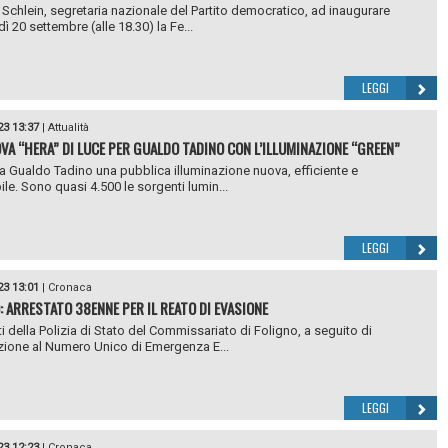
y Schlein, segretaria nazionale del Partito democratico, ad inaugurare
ì 20 settembre (alle 18.30) la Fe...
LEGGI
23 13:37
|
Attualità
VA “HERA” DI LUCE PER GUALDO TADINO CON L’ILLUMINAZIONE “GREEN”
o a Gualdo Tadino una pubblica illuminazione nuova, efficiente e
ile. Sono quasi 4.500 le sorgenti lumin...
LEGGI
23 13:01
|
Cronaca
: ARRESTATO 38ENNE PER IL REATO DI EVASIONE
ti della Polizia di Stato del Commissariato di Foligno, a seguito di
ione al Numero Unico di Emergenza E...
LEGGI
23 12:23
|
Cronaca