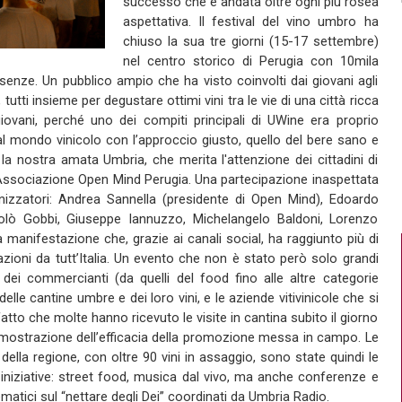
successo che è andata oltre ogni più rosea
aspettativa. Il festival del vino umbro ha
chiuso la sua tre giorni (15-17 settembre)
nel centro storico di Perugia con 10mila
esenze. Un pubblico ampio che ha visto coinvolti dai giovani agli
o, tutti insieme per degustare ottimi vini tra le vie di una città ricca
giovani, perché uno dei compiti principali di UWine era proprio
 al mondo vinicolo con l’approccio giusto, quello del bere sano e
 la nostra amata Umbria, che merita l'attenzione dei cittadini di
’Associazione Open Mind Perugia. Una partecipazione inaspettata
nizzatori: Andrea Sannella (presidente di Open Mind), Edoardo
olò Gobbi, Giuseppe Iannuzzo, Michelangelo Baldoni, Lorenzo
 manifestazione che, grazie ai canali social, ha raggiunto più di
azioni da tutt’Italia. Un evento che non è stato però solo grandi
, dei commercianti (da quelli del food fino alle altre categorie
le cantine umbre e dei loro vini, e le aziende vitivinicole che si
fatto che molte hanno ricevuto le visite in cantina subito il giorno
imostrazione dell’efficacia della promozione messa in campo. Le
ella regione, con oltre 90 vini in assaggio, sono state quindi le
 iniziative: street food, musica dal vivo, ma anche conferenze e
tematici sul “nettare degli Dei” coordinati da Umbria Radio.