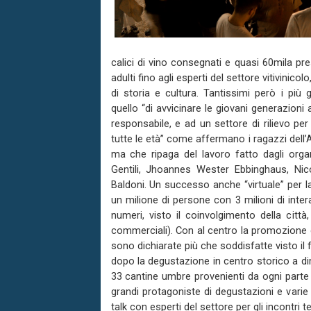
calici di vino consegnati e quasi 60mila pr
adulti fino agli esperti del settore vitivinicol
di storia e cultura. Tantissimi però i più 
quello “di avvicinare le giovani generazioni
responsabile, e ad un settore di rilievo per
tutte le età” come affermano i ragazzi dell
ma che ripaga del lavoro fatto dagli orga
Gentili, Jhoannes Wester Ebbinghaus, Nic
Baldoni. Un successo anche “virtuale” per la
un milione di persone con 3 milioni di inter
numeri, visto il coinvolgimento della città
commerciali). Con al centro la promozione del
sono dichiarate più che soddisfatte visto il 
dopo la degustazione in centro storico a d
33 cantine umbre provenienti da ogni parte d
grandi protagoniste di degustazioni e varie
talk con esperti del settore per gli incontri 