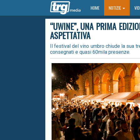
HOME
HOME
NOTIZIE
VI
“UWINE”, UNA PRIMA EDIZIO
ASPETTATIVA
Il festival del vino umbro chiude la sua tr
consegnati e quasi 60mila presenze.