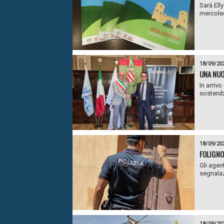
Sarà Ell
mercoled
18/09/20
UNA NUO
In arriv
sostenib
18/09/20
FOLIGNO
Gli agen
segnalaz
18/09/20