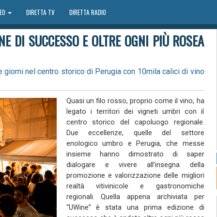
DEO
DIRETTA TV
DIRETTA RADIO
NE DI SUCCESSO E OLTRE OGNI PIÙ ROSEA
e giorni nel centro storico di Perugia con 10mila calici di vino
Quasi un filo rosso, proprio come il vino, ha
legato i territori dei vigneti umbri con il
centro storico del capoluogo regionale.
Due eccellenze, quelle del settore
enologico umbro e Perugia, che messe
insieme hanno dimostrato di saper
dialogare e vivere all’insegna della
promozione e valorizzazione delle migliori
realtà vitivinicole e gastronomiche
regionali. Quella appena archiviata per
“UWine” è stata una prima edizione di