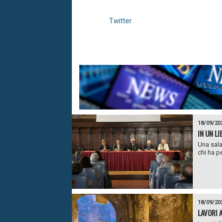
Twitter
18/09/20
IN UN LI
Una sala
chi ha pe
18/09/20
LAVORI 