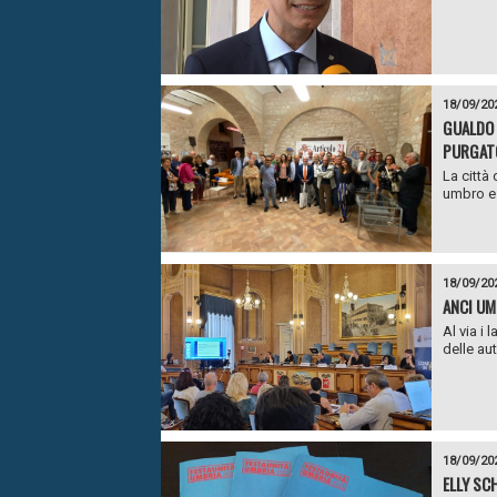
18/09/20
GUALDO 
PURGATO
La città 
umbro e 
18/09/20
ANCI UM
Al via i
delle au
18/09/20
ELLY SC