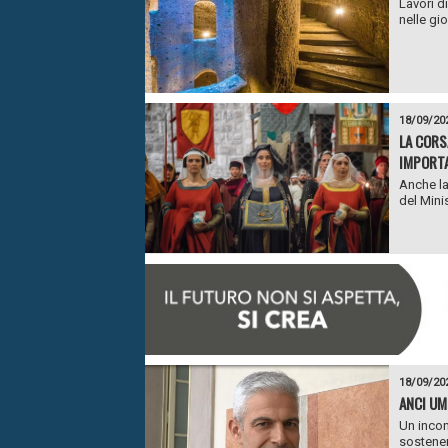
Lavori d
nelle gio
18/09/20
LA CORSA
IMPORTA
Anche la 
del Minis
18/09/20
ANCI UM
Un incon
sostener