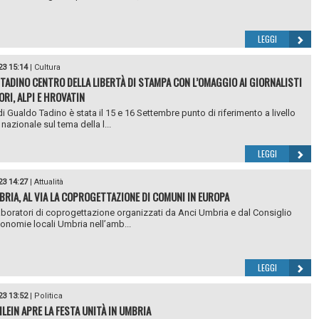
LEGGI
23 15:14
|
Cultura
TADINO CENTRO DELLA LIBERTÀ DI STAMPA CON L’OMAGGIO AI GIORNALISTI
RI, ALPI E HROVATIN
di Gualdo Tadino è stata il 15 e 16 Settembre punto di riferimento a livello
nazionale sul tema della l...
LEGGI
23 14:27
|
Attualità
BRIA, AL VIA LA COPROGETTAZIONE DI COMUNI IN EUROPA
 laboratori di coprogettazione organizzati da Anci Umbria e dal Consiglio
tonomie locali Umbria nell’amb...
LEGGI
23 13:52
|
Politica
HLEIN APRE LA FESTA UNITÀ IN UMBRIA