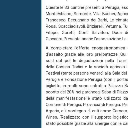
Queste le 33 cantine presenti a Perugia, es
MonteVibiano, Semonte, Villa Bucher, Agricol
Francesco, Decugnano dei Barbi, Le cimate,
Rossi, Scacciadiavoli, Briziarelli, Vetunna, Tu
Filippo, Goretti, Conti Salvatori, Duca 
Giovanni. Presente anche l’associazione Le d
A completare l’offerta enogastronomica 
d’assalto grazie alle loro prelibatezze: Qu
sold out poi le degustazioni nella Torre d
della Cantina Todini e la società agricola 
Festival (tante persone venerdì alla Sala dei
Perugia e Fondazione Perugia (con il porta
biglietto, in molti sono entrati a Palazzo 
sconto del 20% nei parcheggi Saba di Piazza 
della manifestazione è stato utilizzato da
Comune di Perugia, Provincia di Perugia, Prov
Agraria, e il sostegno di enti come Camera
Wines. “Realizzato con il supporto logistico
stato possibile grazie alla sinergie con le ca