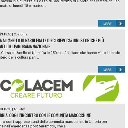
i messa in sicurezza al Pozzo di San Patrizio di Orvieto che resterà chiuso
rnate di lunedì 18 e marted...
LEGGI
23 15:53
|
Costume
 ALL’ANELLO DI NARNI FRA LE DIECI RIEVOCAZIONI STORICHE PIÙ
NTI DEL PANORAMA NAZIONALE
Corsa all`Anello di Narni fra le 250 realtà italiane che hanno vinto il bando
tero della cultura per l...
LEGGI
23 15:35
|
Attualità
BRIA, OGGI L'INCONTRO CON LE COMUNITÀ MAROCCHINE
tro con i rappresentanti delle comunità marocchine in Umbria per
le nell’emergenza post terremoto, che a...