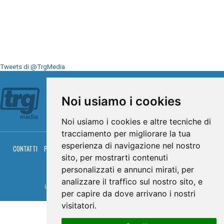
Tweets di @TrgMedia
Seguici su
Noi usiamo i cookies
Noi usiamo i cookies e altre tecniche di
tracciamento per migliorare la tua
esperienza di navigazione nel nostro
CONTATTI
PRIVACY
COOKIES
PALINSESTO
DIRETTA TV
DIRETTA RADIO
RGM HITRADIO
sito, per mostrarti contenuti
personalizzati e annunci mirati, per
© TRG Media 2005-2026
analizzare il traffico sul nostro sito, e
Umbria Televisioni s.r.l. - P.I.00496230541 -
www.trgmedia.it
- Powered by
FFZ
per capire da dove arrivano i nostri
visitatori.