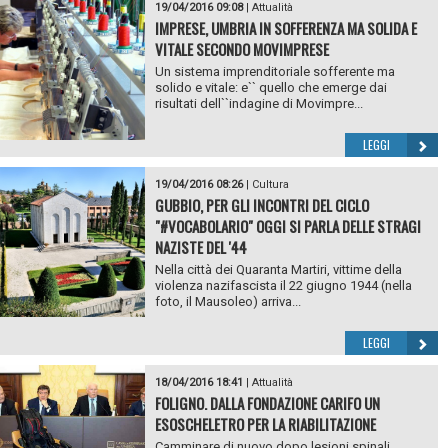
19/04/2016 09:08
|
Attualità
IMPRESE, UMBRIA IN SOFFERENZA MA SOLIDA E
VITALE SECONDO MOVIMPRESE
Un sistema imprenditoriale sofferente ma
solido e vitale: e`` quello che emerge dai
risultati dell``indagine di Movimpre...
LEGGI
19/04/2016 08:26
|
Cultura
GUBBIO, PER GLI INCONTRI DEL CICLO
"#VOCABOLARIO" OGGI SI PARLA DELLE STRAGI
NAZISTE DEL '44
Nella città dei Quaranta Martiri, vittime della
violenza nazifascista il 22 giugno 1944 (nella
foto, il Mausoleo) arriva...
LEGGI
18/04/2016 18:41
|
Attualità
FOLIGNO. DALLA FONDAZIONE CARIFO UN
ESOSCHELETRO PER LA RIABILITAZIONE
Camminare di nuovo dopo lesioni spinali,