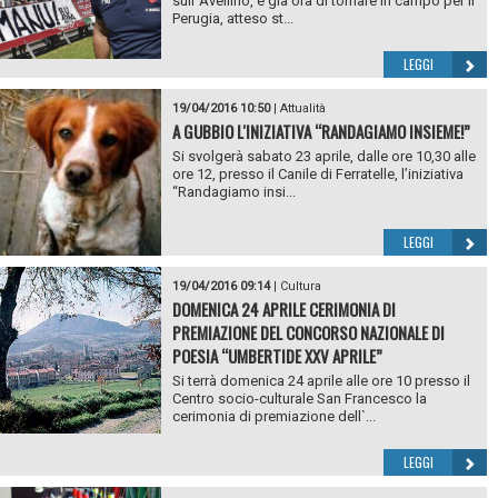
sull`Avellino, è già ora di tornare in campo per il
Perugia, atteso st...
LEGGI
19/04/2016 10:50
|
Attualità
A GUBBIO L'INIZIATIVA “RANDAGIAMO INSIEME!”
Si svolgerà sabato 23 aprile, dalle ore 10,30 alle
ore 12, presso il Canile di Ferratelle, l’iniziativa
“Randagiamo insi...
LEGGI
19/04/2016 09:14
|
Cultura
DOMENICA 24 APRILE CERIMONIA DI
PREMIAZIONE DEL CONCORSO NAZIONALE DI
POESIA “UMBERTIDE XXV APRILE”
Si terrà domenica 24 aprile alle ore 10 presso il
Centro socio-culturale San Francesco la
cerimonia di premiazione dell`...
LEGGI