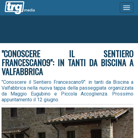
Toggl
naviga
"CONOSCERE IL SENTIERO
FRANCESCANO9": IN TANTI DA BISCINA A
VALFABBRICA
"Conoscere il Sentiero Francescano9": in tanti da Biscina a
Valfabbrica nella nuova tappa della passeggiata organizzata
da Maggio Eugubino e Piccola Accoglienza. Prossimo
appuntamento il 12 giugno.