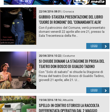
22/04/2016 08:01
|
Cronaca
GUBBIO: STASERA PRESENTAZIONE DEL LIBRO
‘CUORE DI RONDINE’ DEL ‘COMANDANTE ALFA’
Con il patrocinio del Comune, verrà presentato
domani venerdì 22 aprile alle ore 21, presso la
Sala Trecentesca della Re...
LEGGI
20/04/2016 10:22
|
Costume
SI CHIUDE DOMANI LA STAGIONE DI PROSA DEL
TEATRO DON BOSCO DI GUALDO TADINO
Con "Solo di sabato" si chiude la Stagione di
Prosa del teatro Don Bosco di Gualdo Tadino,
giovedì 21 aprile, alle 21. U...
LEGGI
19/04/2016 18:16
|
Attualità
SPELLO: IN CENTRO STORICO LA RACCOLTA
DIFFERENZIATA OPERATIVA DAL 2 MAGGIO