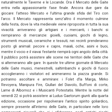
naturalmente le Taverne e le Locande. Ora il Mercato delle Gaite
entra nella appassionante fase finale. Ancora due gare da
giocare: l’atteso Mercato e l’ultima grande sfida del Tiro con
l’arco. Il Mercato rappresenta senz’altro il momento culmine
della festa, dove la vita medievale viene riproposta in tutta la sua
vivacità: arriveranno gli artigiani e i mercanti, i banchi si
riempiranno di mercanzie: gioielli, cuoiami, giochi di legno,
strumenti musicali, ceramiche e tessuti; nei recinti prenderanno
posto gli animali: pecore e capre, maiali, oche, asini e buoi,
mentre il vocio e il viavai festante riempirà ogni angolo della città.
Il pubblico potrà assistere alle scene nei territori delle Gaite che
si alterneranno alle gare. In queste tre ultime giornate di Mercato
delle Gaite musici, menestrelli, saltimbanchi e giochi di fuoco
accoglieranno i visitatori ed animeranno la piazza grande. Si
potranno ascoltare e ammirare: i Folet d’la Marga, Mirko
Revoyera, Manipura Fire, Giullari del Diavolo, Buffoni di corte,
Lame di Albornoz e i Musicanti Potestatis. Mentre la notte del
venerdì 22 si potrà assistere ai Ludus Gaetorum giunti alla quarta
edizione, occasione per rispolverare l’antico spirito goliardico,
sempre presente all’interno delle Gaite, in particolare nelle loro