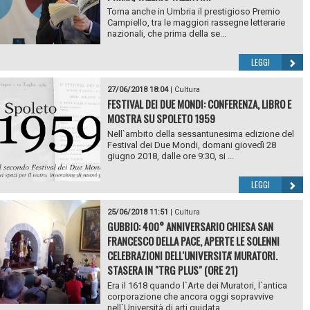
Torna anche in Umbria il prestigioso Premio
Campiello, tra le maggiori rassegne letterarie
nazionali, che prima della se...
LEGGI
27/06/2018 18:04
|
Cultura
FESTIVAL DEI DUE MONDI: CONFERENZA, LIBRO E
MOSTRA SU SPOLETO 1959
Nell`ambito della sessantunesima edizione del
Festival dei Due Mondi, domani giovedì 28
giugno 2018, dalle ore 9:30, si ...
LEGGI
25/06/2018 11:51
|
Cultura
GUBBIO: 400° ANNIVERSARIO CHIESA SAN
FRANCESCO DELLA PACE, APERTE LE SOLENNI
CELEBRAZIONI DELL'UNIVERSITA' MURATORI.
STASERA IN "TRG PLUS" (ORE 21)
Era il 1618 quando l`Arte dei Muratori, l`antica
corporazione che ancora oggi sopravvive
nell`Università di arti guidata...