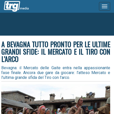
Toggl
naviga
A BEVAGNA TUTTO PRONTO PER LE ULTIME
GRANDI SFIDE: IL MERCATO E IL TIRO CON
L’ARCO
Bevagna: il Mercato delle Gaite entra nella appassionante
fase finale. Ancora due gare da giocare: l'atteso Mercato e
l'ultima grande sfida del Tiro con l'arco.