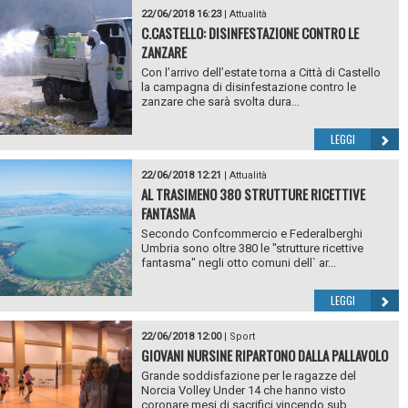
22/06/2018 16:23
|
Attualità
C.CASTELLO: DISINFESTAZIONE CONTRO LE
ZANZARE
Con l’arrivo dell’estate torna a Città di Castello
la campagna di disinfestazione contro le
zanzare che sarà svolta dura...
LEGGI
22/06/2018 12:21
|
Attualità
AL TRASIMENO 380 STRUTTURE RICETTIVE
FANTASMA
Secondo Confcommercio e Federalberghi
Umbria sono oltre 380 le "strutture ricettive
fantasma" negli otto comuni dell` ar...
LEGGI
22/06/2018 12:00
|
Sport
GIOVANI NURSINE RIPARTONO DALLA PALLAVOLO
Grande soddisfazione per le ragazze del
Norcia Volley Under 14 che hanno visto
coronare mesi di sacrifici vincendo sub...