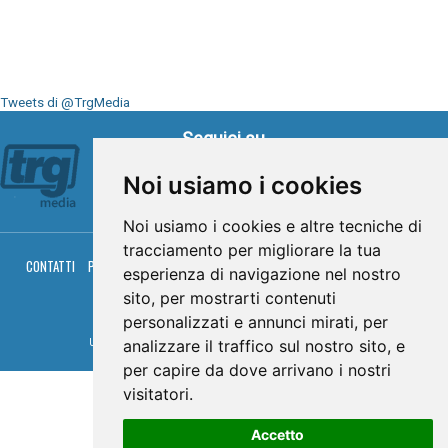
Tweets di @TrgMedia
Seguici su
Noi usiamo i cookies
Noi usiamo i cookies e altre tecniche di
tracciamento per migliorare la tua
CONTATTI
PRIVACY
COOKIES
PALINSESTO
DIRETTA TV
DIRETTA RADIO
esperienza di navigazione nel nostro
RGM HITRADIO
sito, per mostrarti contenuti
© TRG Media 2005-2026
personalizzati e annunci mirati, per
analizzare il traffico sul nostro sito, e
Umbria Televisioni s.r.l. - P.I.00496230541 -
www.trgmedia.it
- Powered by
FFZ
per capire da dove arrivano i nostri
visitatori.
Accetto