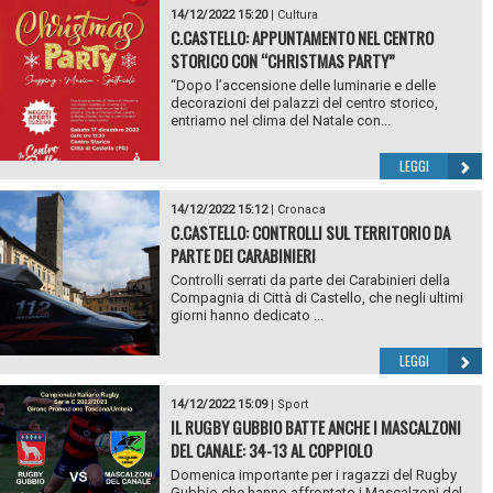
14/12/2022 15:20
|
Cultura
C.CASTELLO: APPUNTAMENTO NEL CENTRO
STORICO CON “CHRISTMAS PARTY”
“Dopo l’accensione delle luminarie e delle
decorazioni dei palazzi del centro storico,
entriamo nel clima del Natale con...
LEGGI
14/12/2022 15:12
|
Cronaca
C.CASTELLO: CONTROLLI SUL TERRITORIO DA
PARTE DEI CARABINIERI
Controlli serrati da parte dei Carabinieri della
Compagnia di Città di Castello, che negli ultimi
giorni hanno dedicato ...
LEGGI
14/12/2022 15:09
|
Sport
IL RUGBY GUBBIO BATTE ANCHE I MASCALZONI
DEL CANALE: 34-13 AL COPPIOLO
Domenica importante per i ragazzi del Rugby
Gubbio che hanno affrontato i Mascalzoni del