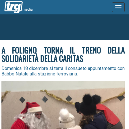
Toggl
naviga
A FOLIGNO TORNA IL TRENO DELLA
SOLIDARIETÀ DELLA CARITAS
Domenica 18 dicembre si terrà il consueto appuntamento con
Babbo Natale alla stazione ferroviaria.