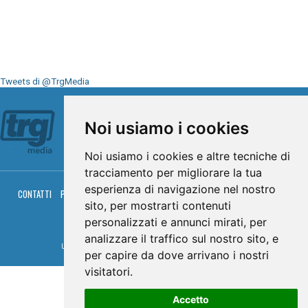
Tweets di @TrgMedia
Seguici su
Noi usiamo i cookies
Noi usiamo i cookies e altre tecniche di
tracciamento per migliorare la tua
esperienza di navigazione nel nostro
CONTATTI
PRIVACY
COOKIES
PALINSESTO
DIRETTA TV
DIRETTA RADIO
sito, per mostrarti contenuti
RGM HITRADIO
personalizzati e annunci mirati, per
© TRG Media 2005-2026
analizzare il traffico sul nostro sito, e
Umbria Televisioni s.r.l. - P.I.00496230541 -
www.trgmedia.it
- Powered by
FFZ
per capire da dove arrivano i nostri
visitatori.
Accetto