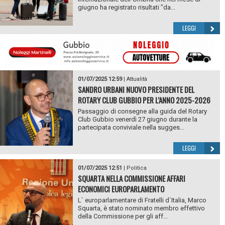
giugno ha registrato risultati "da...
LEGGI
01/07/2025 12:59
|
Attualità
SANDRO URBANI NUOVO PRESIDENTE DEL
ROTARY CLUB GUBBIO PER L’ANNO 2025-2026
Passaggio di consegne alla guida del Rotary
Club Gubbio venerdì 27 giugno durante la
partecipata conviviale nella sugges...
LEGGI
01/07/2025 12:51
|
Politica
SQUARTA NELLA COMMISSIONE AFFARI
ECONOMICI EUROPARLAMENTO
L` europarlamentare di Fratelli d`Italia, Marco
Squarta, è stato nominato membro effettivo
della Commissione per gli aff...