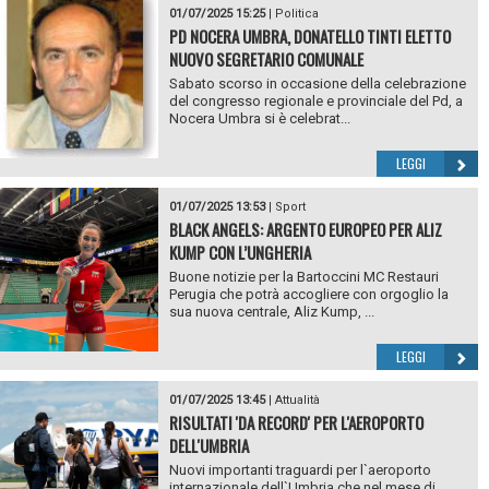
01/07/2025 15:25
|
Politica
PD NOCERA UMBRA, DONATELLO TINTI ELETTO
NUOVO SEGRETARIO COMUNALE
Sabato scorso in occasione della celebrazione
del congresso regionale e provinciale del Pd, a
Nocera Umbra si è celebrat...
LEGGI
01/07/2025 13:53
|
Sport
BLACK ANGELS: ARGENTO EUROPEO PER ALIZ
KUMP CON L’UNGHERIA
Buone notizie per la Bartoccini MC Restauri
Perugia che potrà accogliere con orgoglio la
sua nuova centrale, Aliz Kump, ...
LEGGI
01/07/2025 13:45
|
Attualità
RISULTATI 'DA RECORD' PER L'AEROPORTO
DELL'UMBRIA
Nuovi importanti traguardi per l`aeroporto
internazionale dell`Umbria che nel mese di