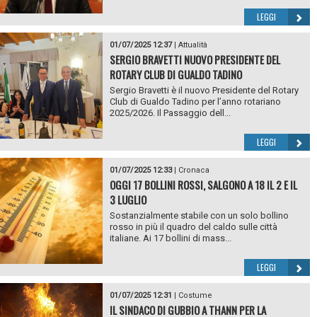
LEGGI
01/07/2025 12:37
|
Attualità
SERGIO BRAVETTI NUOVO PRESIDENTE DEL
ROTARY CLUB DI GUALDO TADINO
Sergio Bravetti è il nuovo Presidente del Rotary
Club di Gualdo Tadino per l’anno rotariano
2025/2026. Il Passaggio dell...
LEGGI
01/07/2025 12:33
|
Cronaca
OGGI 17 BOLLINI ROSSI, SALGONO A 18 IL 2 E IL
3 LUGLIO
Sostanzialmente stabile con un solo bollino
rosso in più il quadro del caldo sulle città
italiane. Ai 17 bollini di mass...
LEGGI
01/07/2025 12:31
|
Costume
IL SINDACO DI GUBBIO A THANN PER LA