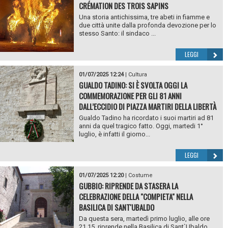
CRÉMATION DES TROIS SAPINS
Una storia antichissima, tre abeti in fiamme e
due città unite dalla profonda devozione per lo
stesso Santo: il sindaco ...
LEGGI
01/07/2025 12:24
|
Cultura
GUALDO TADINO: SI È SVOLTA OGGI LA
COMMEMORAZIONE PER GLI 81 ANNI
DALL’ECCIDIO DI PIAZZA MARTIRI DELLA LIBERTÀ
Gualdo Tadino ha ricordato i suoi martiri ad 81
anni da quel tragico fatto. Oggi, martedi 1°
luglio, è infatti il giorno...
LEGGI
01/07/2025 12:20
|
Costume
GUBBIO: RIPRENDE DA STASERA LA
CELEBRAZIONE DELLA "COMPIETA" NELLA
BASILICA DI SANT'UBALDO
Da questa sera, martedì primo luglio, alle ore
21.15, riprende nella Basilica di Sant`Ubaldo