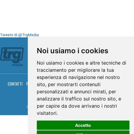
Tweets di @TrgMedia
Seguici su
Noi usiamo i cookies
Noi usiamo i cookies e altre tecniche di
tracciamento per migliorare la tua
esperienza di navigazione nel nostro
CONTATTI
PRIVACY
COOKIES
PALINSESTO
DIRETTA TV
DIRETTA RADIO
sito, per mostrarti contenuti
RGM HITRADIO
personalizzati e annunci mirati, per
© TRG Media 2005-2026
analizzare il traffico sul nostro sito, e
per capire da dove arrivano i nostri
Umbria Televisioni s.r.l. - P.I.00496230541 -
www.trgmedia.it
- Powered by
FFZ
visitatori.
Accetto