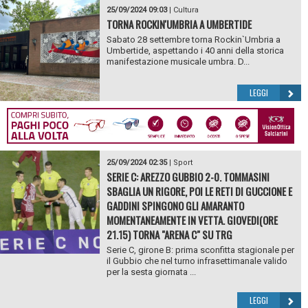
25/09/2024 09:03
|
Cultura
TORNA ROCKIN'UMBRIA A UMBERTIDE
Sabato 28 settembre torna Rockin`Umbria a
Umbertide, aspettando i 40 anni della storica
manifestazione musicale umbra. D...
LEGGI
25/09/2024 02:35
|
Sport
SERIE C: AREZZO GUBBIO 2-0. TOMMASINI
SBAGLIA UN RIGORE, POI LE RETI DI GUCCIONE E
GADDINI SPINGONO GLI AMARANTO
MOMENTANEAMENTE IN VETTA. GIOVEDI(ORE
21.15) TORNA "ARENA C" SU TRG
Serie C, girone B: prima sconfitta stagionale per
il Gubbio che nel turno infrasettimanale valido
per la sesta giornata ...
LEGGI