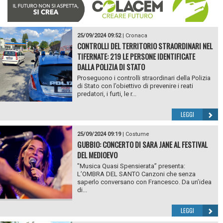
25/09/2024 09:52
|
Cronaca
CONTROLLI DEL TERRITORIO STRAORDINARI NEL
TIFERNATE: 219 LE PERSONE IDENTIFICATE
DALLA POLIZIA DI STATO
Proseguono i controlli straordinari della Polizia
di Stato con l’obiettivo di prevenire i reati
predatori, i furti, le r...
LEGGI
25/09/2024 09:19
|
Costume
GUBBIO: CONCERTO DI SARA JANE AL FESTIVAL
DEL MEDIOEVO
"Musica Quasi Spensierata” presenta:
L’OMBRA DEL SANTO Canzoni che senza
saperlo conversano con Francesco. Da un’idea
di...
LEGGI