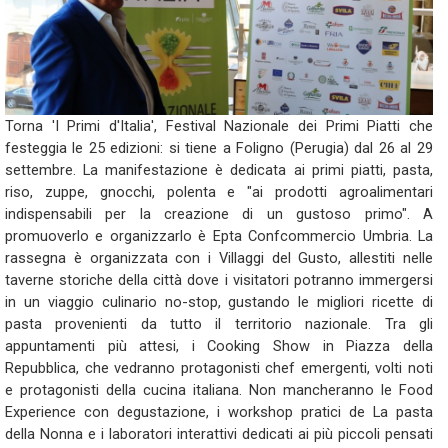
Torna 'I Primi d'Italia', Festival Nazionale dei Primi Piatti che
festeggia le 25 edizioni: si tiene a Foligno (Perugia) dal 26 al 29
settembre. La manifestazione è dedicata ai primi piatti, pasta,
riso, zuppe, gnocchi, polenta e "ai prodotti agroalimentari
indispensabili per la creazione di un gustoso primo". A
promuoverlo e organizzarlo è Epta Confcommercio Umbria. La
rassegna è organizzata con i Villaggi del Gusto, allestiti nelle
taverne storiche della città dove i visitatori potranno immergersi
in un viaggio culinario no-stop, gustando le migliori ricette di
pasta provenienti da tutto il territorio nazionale. Tra gli
appuntamenti più attesi, i Cooking Show in Piazza della
Repubblica, che vedranno protagonisti chef emergenti, volti noti
e protagonisti della cucina italiana. Non mancheranno le Food
Experience con degustazione, i workshop pratici de La pasta
della Nonna e i laboratori interattivi dedicati ai più piccoli pensati