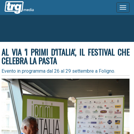
Toggl
naviga
AL VIA 'I PRIMI D'ITALIA', IL FESTIVAL CHE
CELEBRA LA PASTA
Evento in programma dal 26 al 29 settembre a Foligno.