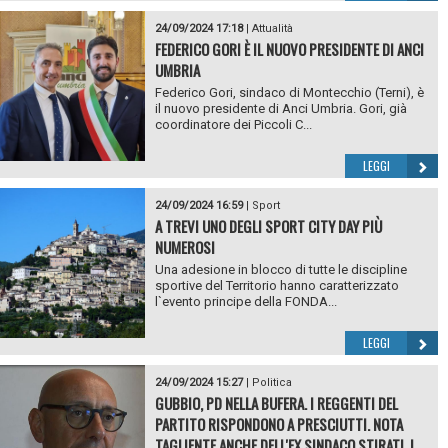
24/09/2024 17:18
|
Attualità
FEDERICO GORI È IL NUOVO PRESIDENTE DI ANCI
UMBRIA
Federico Gori, sindaco di Montecchio (Terni), è
il nuovo presidente di Anci Umbria. Gori, già
coordinatore dei Piccoli C...
LEGGI
24/09/2024 16:59
|
Sport
A TREVI UNO DEGLI SPORT CITY DAY PIÙ
NUMEROSI
Una adesione in blocco di tutte le discipline
sportive del Territorio hanno caratterizzato
l`evento principe della FONDA...
LEGGI
24/09/2024 15:27
|
Politica
GUBBIO, PD NELLA BUFERA. I REGGENTI DEL
PARTITO RISPONDONO A PRESCIUTTI. NOTA
TAGLIENTE ANCHE DELL'EX SINDACO STIRATI. I