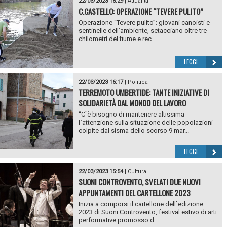
22/03/2023 16:29
|
Attualità
C.CASTELLO: OPERAZIONE “TEVERE PULITO”
Operazione “Tevere pulito”: giovani canoisti e
sentinelle dell’ambiente, setacciano oltre tre
chilometri del fiume e rec...
LEGGI
22/03/2023 16:17
|
Politica
TERREMOTO UMBERTIDE: TANTE INIZIATIVE DI
SOLIDARIETÀ DAL MONDO DEL LAVORO
“C`è bisogno di mantenere altissima
l`attenzione sulla situazione delle popolazioni
colpite dal sisma dello scorso 9 mar...
LEGGI
22/03/2023 15:54
|
Cultura
SUONI CONTROVENTO, SVELATI DUE NUOVI
APPUNTAMENTI DEL CARTELLONE 2023
Inizia a comporsi il cartellone dell`edizione
2023 di Suoni Controvento, festival estivo di arti
performative promosso d...