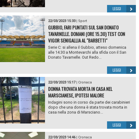
LEGGI
22/03/2023 15:33
|
Sport
GUBBIO, FARI PUNTATI SUL SAN DONATO
TAVARNELLE. DOMANI (ORE 15.30) TEST CON
VIGOR SENIGALLIA AL "BARBETTI"
Serie C: si allena il Gubbio, atteso domenica
alle 14.30 a Montevarchi alla sfida con il San
Donato Tavarnelle. Out Redo...
LEGGI
22/03/2023 15:17
|
Cronaca
DONNA TROVATA MORTA IN CASA NEL
MARSCIANESE, IPOTESI MALORE
Indagini sono in corso da parte dei carabinieri
dopo che una donna è stata trovata morta in
casa nella zona di Marsciano...
LEGGI
22/03/2023 14:46
|
Cronaca