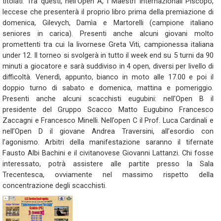
titolati. Tra questi, nell’Open A, i Maestri Internazionali Piscopo,
leccese che presenterà il proprio libro prima della premiazione di
domenica, Gilevych, Damìa e Martorelli (campione italiano
seniores in carica). Presenti anche alcuni giovani molto
promettenti tra cui la livornese Greta Viti, campionessa italiana
under 12. Il torneo si svolgerà in tutto il week end su 5 turni da 90
minuti a giocatore e sarà suddiviso in 4 open, diversi per livello di
difficoltà. Venerdì, appunto, bianco in moto alle 17.00 e poi il
doppio turno di sabato e domenica, mattina e pomeriggio.
Presenti anche alcuni scacchisti eugubini: nell’Open B il
presidente del Gruppo Scacco Matto Eugubino Francesco
Zaccagni e Francesco Minelli. Nell’open C il Prof. Luca Cardinali e
nell’Open D il giovane Andrea Traversini, all’esordio con
l’agonismo. Arbitri della manifestazione saranno il tifernate
Fausto Albi Bachini e il civitanovese Giovanni Lattanzi. Chi fosse
interessato, potrà assistere alle partite presso la Sala
Trecentesca, ovviamente nel massimo rispetto della
concentrazione degli scacchisti.