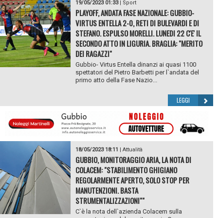
19/05/2023 01:33
|
Sport
PLAYOFF, ANDATA FASE NAZIONALE: GUBBIO-
VIRTUS ENTELLA 2-0, RETI DI BULEVARDI E DI
STEFANO. ESPULSO MORELLI. LUNEDI 22 C'E' IL
SECONDO ATTO IN LIGURIA. BRAGLIA: "MERITO
DEI RAGAZZI"
Gubbio- Virtus Entella dinanzi ai quasi 1100
spettatori del Pietro Barbetti per l`andata del
primo atto della Fase Nazio...
LEGGI
18/05/2023 18:11
|
Attualità
GUBBIO, MONITORAGGIO ARIA, LA NOTA DI
COLACEM: "STABILIMENTO GHIGIANO
REGOLARMENTE APERTO, SOLO STOP PER
MANUTENZIONI. BASTA
STRUMENTALIZZAZIONI""
C`è la nota dell`azienda Colacem sulla