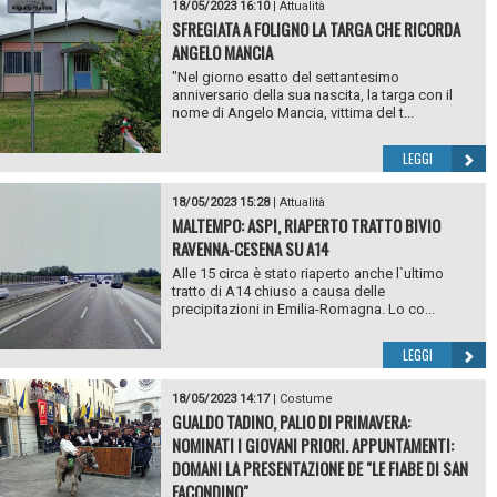
18/05/2023 16:10
|
Attualità
SFREGIATA A FOLIGNO LA TARGA CHE RICORDA
ANGELO MANCIA
"Nel giorno esatto del settantesimo
anniversario della sua nascita, la targa con il
nome di Angelo Mancia, vittima del t...
LEGGI
18/05/2023 15:28
|
Attualità
MALTEMPO: ASPI, RIAPERTO TRATTO BIVIO
RAVENNA-CESENA SU A14
Alle 15 circa è stato riaperto anche l`ultimo
tratto di A14 chiuso a causa delle
precipitazioni in Emilia-Romagna. Lo co...
LEGGI
18/05/2023 14:17
|
Costume
GUALDO TADINO, PALIO DI PRIMAVERA:
NOMINATI I GIOVANI PRIORI. APPUNTAMENTI:
DOMANI LA PRESENTAZIONE DE "LE FIABE DI SAN
FACONDINO"