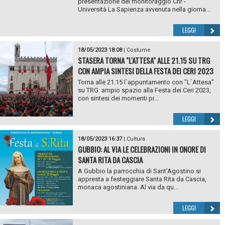
presentazione del monitoraggio Cnr -
Università La Sapienza avvenuta nella giorna...
LEGGI
18/05/2023 18:08
|
Costume
STASERA TORNA "L'ATTESA" ALLE 21.15 SU TRG
CON AMPIA SINTESI DELLA FESTA DEI CERI 2023
Torna alle 21.15 l`appuntamento con "L`Attesa"
su TRG: ampio spazio alla Festa dei Ceri 2023,
con sintesi dei momenti pi...
LEGGI
18/05/2023 16:37
|
Cultura
GUBBIO: AL VIA LE CELEBRAZIONI IN ONORE DI
SANTA RITA DA CASCIA
A Gubbio la parrocchia di Sant’Agostino si
appresta a festeggiare Santa Rita da Cascia,
monaca agostiniana. Al via da qu...
LEGGI