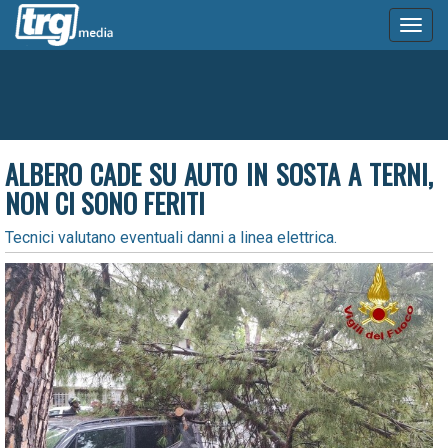
Toggl
naviga
ALBERO CADE SU AUTO IN SOSTA A TERNI,
NON CI SONO FERITI
Tecnici valutano eventuali danni a linea elettrica.