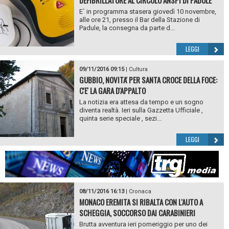
DEFIBRILLATORE AL CIRCOLO ANSPI DI PADULE
E` in programma stasera giovedì 10 novembre,
alle ore 21, presso il Bar della Stazione di
Padule, la consegna da parte d...
LEGGI
09/11/2016 09:15
|
Cultura
GUBBIO, NOVITA' PER SANTA CROCE DELLA FOCE:
C'E' LA GARA D'APPALTO
La notizia era attesa da tempo e un sogno
diventa realtà. Ieri sulla Gazzetta Ufficiale ,
quinta serie speciale , sezi...
LEGGI
08/11/2016 16:13
|
Cronaca
MONACO EREMITA SI RIBALTA CON L'AUTO A
SCHEGGIA, SOCCORSO DAI CARABINIERI
Brutta avventura ieri pomeriggio per uno dei