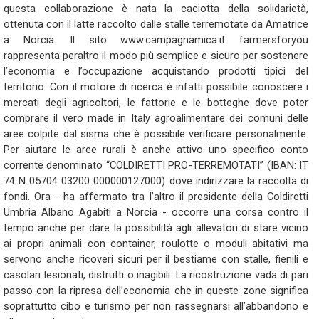
questa collaborazione è nata la caciotta della solidarietà,
ottenuta con il latte raccolto dalle stalle terremotate da Amatrice
a Norcia. Il sito www.campagnamica.it farmersforyou
rappresenta peraltro il modo più semplice e sicuro per sostenere
l’economia e l’occupazione acquistando prodotti tipici del
territorio. Con il motore di ricerca è infatti possibile conoscere i
mercati degli agricoltori, le fattorie e le botteghe dove poter
comprare il vero made in Italy agroalimentare dei comuni delle
aree colpite dal sisma che è possibile verificare personalmente.
Per aiutare le aree rurali è anche attivo uno specifico conto
corrente denominato “COLDIRETTI PRO-TERREMOTATI” (IBAN: IT
74 N 05704 03200 000000127000) dove indirizzare la raccolta di
fondi. Ora - ha affermato tra l’altro il presidente della Coldiretti
Umbria Albano Agabiti a Norcia - occorre una corsa contro il
tempo anche per dare la possibilità agli allevatori di stare vicino
ai propri animali con container, roulotte o moduli abitativi ma
servono anche ricoveri sicuri per il bestiame con stalle, fienili e
casolari lesionati, distrutti o inagibili. La ricostruzione vada di pari
passo con la ripresa dell’economia che in queste zone significa
soprattutto cibo e turismo per non rassegnarsi all’abbandono e