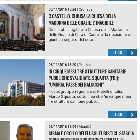
08/11/2016 15:24
|
Cronaca
C.CASTELLO. CHIUSA LA CHIESA DELLA
MADONNA DELLE GRAZIE, E' INAGIBILE
Dichiarata inagibile la Chiesa della Madonna
delle Grazie di Città di Castello: la decisione è
giunta a seguito del sopr...
LEGGI
08/11/2016 15:20
|
Politica
IN CINQUE MESI TRE STRUTTURE SANITARIE
PUBBLICHE SVALIGIATE. SQUARTA (FDI):
"UMBRIA, PAESE DEI BALOCCHI"
Il capogruppo regionale di Fratelli d`Italia,
Marco Squarta, sottolinea che “in cinque mesi
tre strutture sanitarie pubb...
LEGGI
08/11/2016 15:09
|
Attualità
SISMA E CROLLO DEI FLUSSI TURISTICI. SFASCIA
(CONFINDUSTRIA TURISMO): "AZZERATE LE