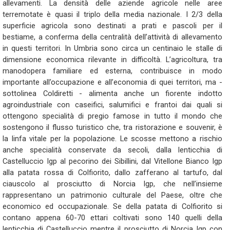
allevamenti. La densità delle aziende agricole nelle aree
terremotate è quasi il triplo della media nazionale. I 2/3 della
superficie agricola sono destinati a prati e pascoli per il
bestiame, a conferma della centralità dell’attività di allevamento
in questi territori. In Umbria sono circa un centinaio le stalle di
dimensione economica rilevante in difficoltà. L’agricoltura, tra
manodopera familiare ed esterna, contribuisce in modo
importante all’occupazione e all’economia di quei territori, ma -
sottolinea Coldiretti - alimenta anche un fiorente indotto
agroindustriale con caseifici, salumifici e frantoi dai quali si
ottengono specialità di pregio famose in tutto il mondo che
sostengono il flusso turistico che, tra ristorazione e souvenir, è
la linfa vitale per la popolazione. Le scosse mettono a rischio
anche specialità conservate da secoli, dalla lenticchia di
Castelluccio Igp al pecorino dei Sibillini, dal Vitellone Bianco Igp
alla patata rossa di Colfiorito, dallo zafferano al tartufo, dal
ciauscolo al prosciutto di Norcia Igp, che nell’insieme
rappresentano un patrimonio culturale del Paese, oltre che
economico ed occupazionale. Se della patata di Colfiorito si
contano appena 60-70 ettari coltivati sono 140 quelli della
lenticchia di Castelluccio mentre il prosciutto di Norcia Igp con