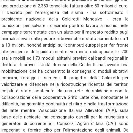
una produzione di 2.350 tonnellate fattura oltre 50 milioni di euro.
Il Decreto per l’emergenza del sisma - ha sottolineato il
presidente nazionale della Coldiretti Moncalvo - crea le
condizioni per salvare i diecimila posti di lavoro a rischio nelle
campagne terremotate con un aiuto per il mancato reddito sugli
animali allevati dalle pecore ai bovini che è stato aumentato da 1
a 10 milioni, nonché anticipi sui contributi europei per far fronte
alle esigenze di liquidità mentre verranno raddoppiate le 200
stalle mobili ed i 70 moduli abitativi previsti dai bandi regionali in
dirittura di arrivo. L’Unità di crisi della Coldiretti ha avviato una
mobilitazione che ha consentito la consegna di moduli abitativi,
concimi, foraggi e sementi. Il progetto della Coldiretti per
valorizzare e difendere nella ricostruzione l’identità dei territori
colpiti è stato sostenuto da una rete di solidarietà con la
collaborazione della cooperativa Grifo Latte che, nonostante le
difficoltà, ha garantito continuità nel ritiro e nella trasformazione
del latte mentre l’Associazione Italiana Allevatori (AIA), sulla
base delle richieste, ha consegnato carrelli per la mungitura e
generatori di corrente e i Consorzi Agrari d’Italia (CAI) sono
impegnati a fornire cibo per l’alimentazione degli animali. Da