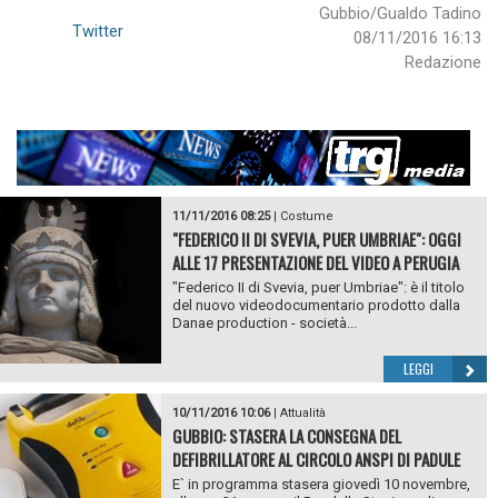
Gubbio/Gualdo Tadino
Twitter
08/11/2016 16:13
Redazione
11/11/2016 08:25
|
Costume
"FEDERICO II DI SVEVIA, PUER UMBRIAE": OGGI
ALLE 17 PRESENTAZIONE DEL VIDEO A PERUGIA
"Federico II di Svevia, puer Umbriae": è il titolo
del nuovo videodocumentario prodotto dalla
Danae production - società...
LEGGI
10/11/2016 10:06
|
Attualità
GUBBIO: STASERA LA CONSEGNA DEL
DEFIBRILLATORE AL CIRCOLO ANSPI DI PADULE
E` in programma stasera giovedì 10 novembre,