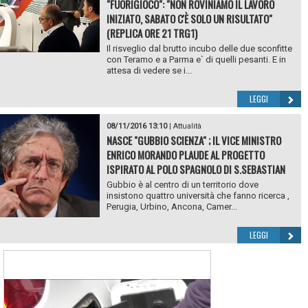
"FUORIGIOCO": "NON ROVINIAMO IL LAVORO
INIZIATO, SABATO C'È SOLO UN RISULTATO"
(REPLICA ORE 21 TRG1)
Il risveglio dal brutto incubo delle due sconfitte
con Teramo e a Parma e` di quelli pesanti. E in
attesa di vedere se i...
LEGGI
08/11/2016 13:10
|
Attualità
NASCE "GUBBIO SCIENZA" ; IL VICE MINISTRO
ENRICO MORANDO PLAUDE AL PROGETTO
ISPIRATO AL POLO SPAGNOLO DI S.SEBASTIAN
Gubbio è al centro di un territorio dove
insistono quattro università che fanno ricerca ,
Perugia, Urbino, Ancona, Camer...
LEGGI