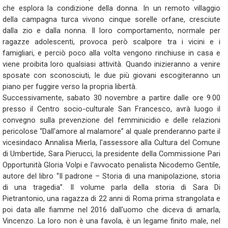
che esplora la condizione della donna. In un remoto villaggio
della campagna turca vivono cinque sorelle orfane, cresciute
dalla zio e dalla nonna. Il loro comportamento, normale per
ragazze adolescenti, provoca però scalpore tra i vicini e i
famigliari, e perciò poco alla volta vengono rinchiuse in casa e
viene proibita loro qualsiasi attività. Quando inizieranno a venire
sposate con sconosciuti, le due più giovani escogiteranno un
piano per fuggire verso la propria libertà.
Successivamente, sabato 30 novembre a partire dalle ore 9.00
presso il Centro socio-culturale San Francesco, avrà luogo il
convegno sulla prevenzione del femminicidio e delle relazioni
pericolose “Dall'amore al malamore” al quale prenderanno parte il
vicesindaco Annalisa Mierla, l'assessore alla Cultura del Comune
di Umbertide, Sara Pierucci, la presidente della Commissione Pari
Opportunità Gloria Volpi e l'avvocato penalista Nicodemo Gentile,
autore del libro “Il padrone – Storia di una manipolazione, storia
di una tragedia”. Il volume parla della storia di Sara Di
Pietrantonio, una ragazza di 22 anni di Roma prima strangolata e
poi data alle fiamme nel 2016 dall'uomo che diceva di amarla,
Vincenzo. La loro non è una favola, è un legame finito male, nel