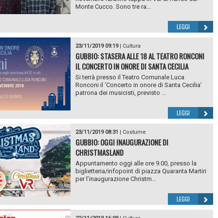
Monte Cucco. Sono tre ra...
LEGGI
23/11/2019 09:19
|
Cultura
GUBBIO: STASERA ALLE 18 AL TEATRO RONCONI
IL CONCERTO IN ONORE DI SANTA CECILIA
Si terrà presso il Teatro Comunale Luca
Ronconi il ‘Concerto in onore di Santa Cecilia’
patrona dei musicisti, previsto ...
LEGGI
23/11/2019 08:31
|
Costume
GUBBIO: OGGI INAUGURAZIONE DI
CHRISTMASLAND
Appuntamento oggi alle ore 9.00, presso la
biglietteria/infopoint di piazza Quaranta Martiri
per l’inaugurazione Christm...
LEGGI