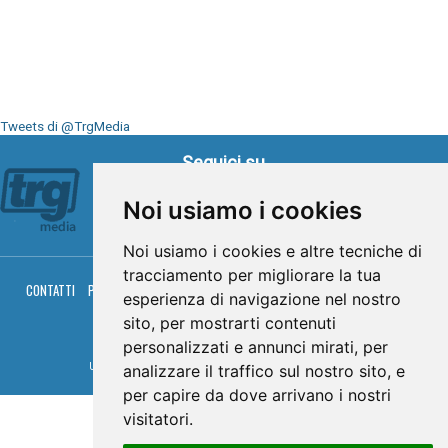
Tweets di @TrgMedia
Seguici su
Noi usiamo i cookies
Noi usiamo i cookies e altre tecniche di
tracciamento per migliorare la tua
CONTATTI
PRIVACY
COOKIES
PALINSESTO
DIRETTA TV
DIRETTA RADIO
esperienza di navigazione nel nostro
RGM HITRADIO
sito, per mostrarti contenuti
© TRG Media 2005-2026
personalizzati e annunci mirati, per
Umbria Televisioni s.r.l. - P.I.00496230541 -
www.trgmedia.it
- Powered by
FFZ
analizzare il traffico sul nostro sito, e
per capire da dove arrivano i nostri
visitatori.