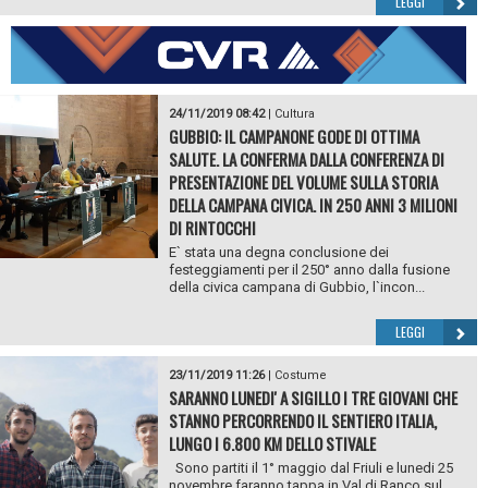
LEGGI
24/11/2019 08:42
|
Cultura
GUBBIO: IL CAMPANONE GODE DI OTTIMA
SALUTE. LA CONFERMA DALLA CONFERENZA DI
PRESENTAZIONE DEL VOLUME SULLA STORIA
DELLA CAMPANA CIVICA. IN 250 ANNI 3 MILIONI
DI RINTOCCHI
E` stata una degna conclusione dei
festeggiamenti per il 250° anno dalla fusione
della civica campana di Gubbio, l`incon...
LEGGI
23/11/2019 11:26
|
Costume
SARANNO LUNEDI' A SIGILLO I TRE GIOVANI CHE
STANNO PERCORRENDO IL SENTIERO ITALIA,
LUNGO I 6.800 KM DELLO STIVALE
Sono partiti il 1° maggio dal Friuli e lunedi 25
novembre faranno tappa in Val di Ranco sul