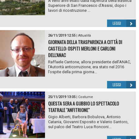
A venti anni esatti dalla riapertura della Basilica
Superiore di San Francesco d’Assisi, dopo i
lavori di ricostruzione ...
LEGGI
26/11/2019 12:55
|
Attualità
GIORNATA DELLA TRASPARENZA A CITTÀ DI
CASTELLO: OSPITI MERLONI E CARLONI
DELL’ANAC
Raffaele Cantone, allora presidente dell’ANAC,
l’Autorità anticorruzione, era stato nel 2016
l’ospite della prima giorna...
LEGGI
25/11/2019 13:05
|
Costume
QUESTA SERA A GUBBIO LO SPETTACOLO
TEATRALE "ANFITRIONE"
Gigio Alberti, Barbora Bobulova, Antonio
Catania, Giovanni Esposito e Valerio Santoro,
sul palco del Teatro Luca Ronconi...