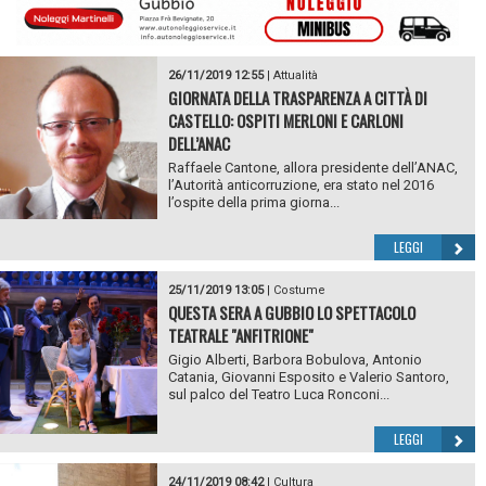
26/11/2019 12:55
|
Attualità
GIORNATA DELLA TRASPARENZA A CITTÀ DI
CASTELLO: OSPITI MERLONI E CARLONI
DELL’ANAC
Raffaele Cantone, allora presidente dell’ANAC,
l’Autorità anticorruzione, era stato nel 2016
l’ospite della prima giorna...
LEGGI
25/11/2019 13:05
|
Costume
QUESTA SERA A GUBBIO LO SPETTACOLO
TEATRALE "ANFITRIONE"
Gigio Alberti, Barbora Bobulova, Antonio
Catania, Giovanni Esposito e Valerio Santoro,
sul palco del Teatro Luca Ronconi...
LEGGI
24/11/2019 08:42
|
Cultura