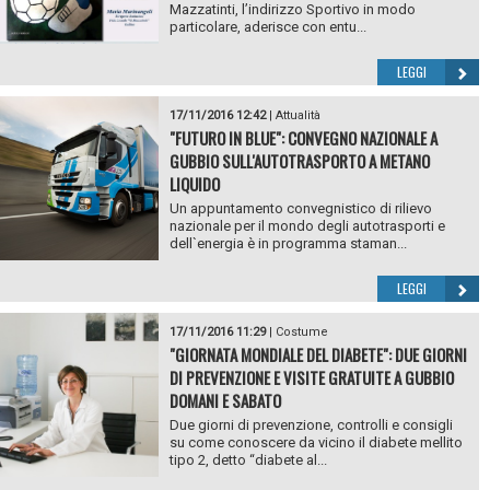
Mazzatinti, l’indirizzo Sportivo in modo
particolare, aderisce con entu...
LEGGI
17/11/2016 12:42
|
Attualità
"FUTURO IN BLUE": CONVEGNO NAZIONALE A
GUBBIO SULL'AUTOTRASPORTO A METANO
LIQUIDO
Un appuntamento convegnistico di rilievo
nazionale per il mondo degli autotrasporti e
dell`energia è in programma staman...
LEGGI
17/11/2016 11:29
|
Costume
"GIORNATA MONDIALE DEL DIABETE": DUE GIORNI
DI PREVENZIONE E VISITE GRATUITE A GUBBIO
DOMANI E SABATO
Due giorni di prevenzione, controlli e consigli
su come conoscere da vicino il diabete mellito
tipo 2, detto “diabete al...