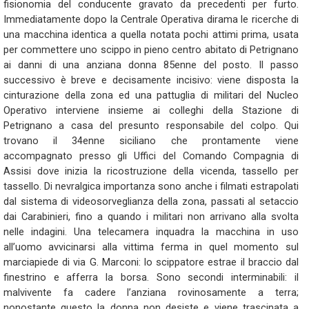
fisionomia del conducente gravato da precedenti per furto.
Immediatamente dopo la Centrale Operativa dirama le ricerche di
una macchina identica a quella notata pochi attimi prima, usata
per commettere uno scippo in pieno centro abitato di Petrignano
ai danni di una anziana donna 85enne del posto. Il passo
successivo è breve e decisamente incisivo: viene disposta la
cinturazione della zona ed una pattuglia di militari del Nucleo
Operativo interviene insieme ai colleghi della Stazione di
Petrignano a casa del presunto responsabile del colpo. Qui
trovano il 34enne siciliano che prontamente viene
accompagnato presso gli Uffici del Comando Compagnia di
Assisi dove inizia la ricostruzione della vicenda, tassello per
tassello. Di nevralgica importanza sono anche i filmati estrapolati
dal sistema di videosorveglianza della zona, passati al setaccio
dai Carabinieri, fino a quando i militari non arrivano alla svolta
nelle indagini. Una telecamera inquadra la macchina in uso
all’uomo avvicinarsi alla vittima ferma in quel momento sul
marciapiede di via G. Marconi: lo scippatore estrae il braccio dal
finestrino e afferra la borsa. Sono secondi interminabili: il
malvivente fa cadere l’anziana rovinosamente a terra;
nonostante questo la donna non desiste e viene trascinata a