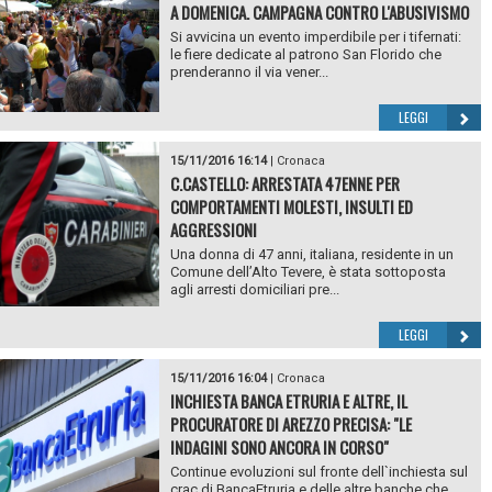
A DOMENICA. CAMPAGNA CONTRO L'ABUSIVISMO
Si avvicina un evento imperdibile per i tifernati:
le fiere dedicate al patrono San Florido che
prenderanno il via vener...
LEGGI
15/11/2016 16:14
|
Cronaca
C.CASTELLO: ARRESTATA 47ENNE PER
COMPORTAMENTI MOLESTI, INSULTI ED
AGGRESSIONI
Una donna di 47 anni, italiana, residente in un
Comune dell’Alto Tevere, è stata sottoposta
agli arresti domiciliari pre...
LEGGI
15/11/2016 16:04
|
Cronaca
INCHIESTA BANCA ETRURIA E ALTRE, IL
PROCURATORE DI AREZZO PRECISA: "LE
INDAGINI SONO ANCORA IN CORSO"
Continue evoluzioni sul fronte dell`inchiesta sul
crac di BancaEtruria e delle altre banche che