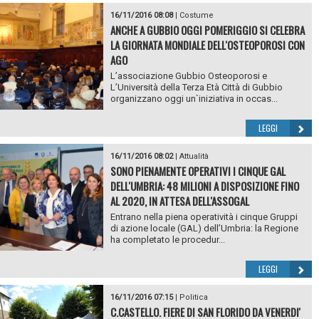
16/11/2016 08:08
|
Costume
ANCHE A GUBBIO OGGI POMERIGGIO SI CELEBRA
LA GIORNATA MONDIALE DELL'OSTEOPOROSI CON
AGO
L’associazione Gubbio Osteoporosi e
L’Università della Terza Età Città di Gubbio
organizzano oggi un`iniziativa in occas...
LEGGI
16/11/2016 08:02
|
Attualità
SONO PIENAMENTE OPERATIVI I CINQUE GAL
DELL'UMBRIA: 48 MILIONI A DISPOSIZIONE FINO
AL 2020, IN ATTESA DELL'ASSOGAL
Entrano nella piena operatività i cinque Gruppi
di azione locale (GAL) dell’Umbria: la Regione
ha completato le procedur...
LEGGI
16/11/2016 07:15
|
Politica
C.CASTELLO. FIERE DI SAN FLORIDO DA VENERDI'