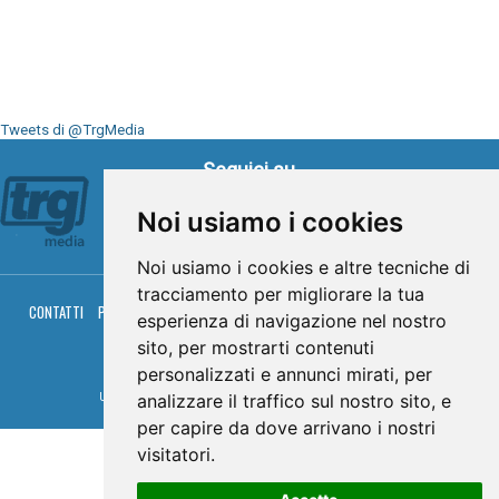
Tweets di @TrgMedia
Seguici su
Noi usiamo i cookies
Noi usiamo i cookies e altre tecniche di
tracciamento per migliorare la tua
CONTATTI
PRIVACY
COOKIES
PALINSESTO
DIRETTA TV
DIRETTA RADIO
esperienza di navigazione nel nostro
RGM HITRADIO
sito, per mostrarti contenuti
© TRG Media 2005-2026
personalizzati e annunci mirati, per
analizzare il traffico sul nostro sito, e
Umbria Televisioni s.r.l. - P.I.00496230541 -
www.trgmedia.it
- Powered by
FFZ
per capire da dove arrivano i nostri
visitatori.