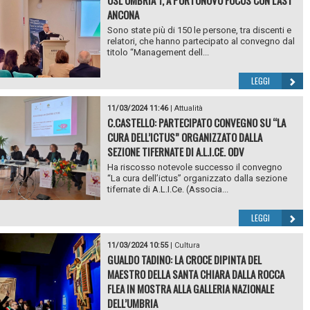
ANCONA
Sono state più di 150 le persone, tra discenti e
relatori, che hanno partecipato al convegno dal
titolo “Management dell...
LEGGI
11/03/2024 11:46
|
Attualità
C.CASTELLO: PARTECIPATO CONVEGNO SU “LA
CURA DELL’ICTUS” ORGANIZZATO DALLA
SEZIONE TIFERNATE DI A.L.I.CE. ODV
Ha riscosso notevole successo il convegno
“La cura dell’ictus” organizzato dalla sezione
tifernate di A.L.I.Ce. (Associa...
LEGGI
11/03/2024 10:55
|
Cultura
GUALDO TADINO: LA CROCE DIPINTA DEL
MAESTRO DELLA SANTA CHIARA DALLA ROCCA
FLEA IN MOSTRA ALLA GALLERIA NAZIONALE
DELL’UMBRIA