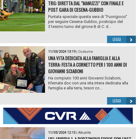
TRG: DIRETTA DAL "MANUZZI" CON FINALE E
POST GARA DI CESENA-GUBBIO
Puntata speciale questa sera di "Fuorigioco"
per seguire Cesena-Gubbio, posticipo del
31esimo turno del girone B di C: d...
LEGGI
11/03/2024 13:19
|
Costume
UNA VITA DEDICATA ALLA FAMIGLIA E ALLA
TERRA: FESTA A CORNETTO PER I 100 ANNI DI
GIOVANNI SCIABONI
Ha compiuto 100 anni Giovanni Sciaboni,
tifernate doc con una vita intera dedicata alla
famiglia e alla terra, tesori co...
LEGGI
11/03/2024 12:15
|
Attualità
USL UMBRIA 1, A PORTONOVO FOCUS CON L’AST