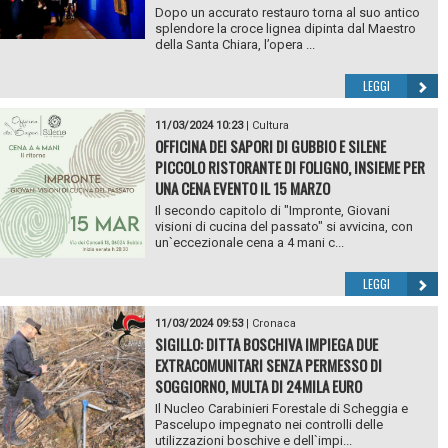
Dopo un accurato restauro torna al suo antico
splendore la croce lignea dipinta dal Maestro
della Santa Chiara, l’opera ...
LEGGI
11/03/2024 10:23
|
Cultura
OFFICINA DEI SAPORI DI GUBBIO E SILENE
PICCOLO RISTORANTE DI FOLIGNO, INSIEME PER
UNA CENA EVENTO IL 15 MARZO
Il secondo capitolo di "Impronte, Giovani
visioni di cucina del passato" si avvicina, con
un`eccezionale cena a 4 mani c...
LEGGI
11/03/2024 09:53
|
Cronaca
SIGILLO: DITTA BOSCHIVA IMPIEGA DUE
EXTRACOMUNITARI SENZA PERMESSO DI
SOGGIORNO, MULTA DI 24MILA EURO
Il Nucleo Carabinieri Forestale di Scheggia e
Pascelupo impegnato nei controlli delle
utilizzazioni boschive e dell`impi...