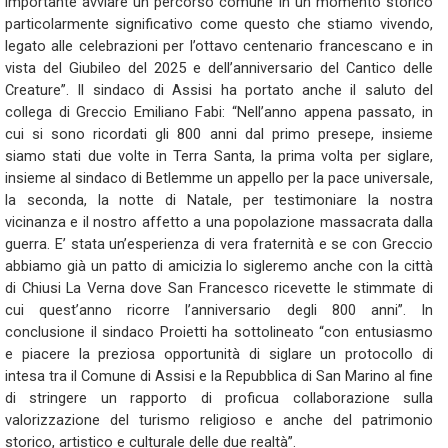
importante avviare un percorso comune in un momento storico
particolarmente significativo come questo che stiamo vivendo,
legato alle celebrazioni per l’ottavo centenario francescano e in
vista del Giubileo del 2025 e dell’anniversario del Cantico delle
Creature”. Il sindaco di Assisi ha portato anche il saluto del
collega di Greccio Emiliano Fabi: “Nell’anno appena passato, in
cui si sono ricordati gli 800 anni dal primo presepe, insieme
siamo stati due volte in Terra Santa, la prima volta per siglare,
insieme al sindaco di Betlemme un appello per la pace universale,
la seconda, la notte di Natale, per testimoniare la nostra
vicinanza e il nostro affetto a una popolazione massacrata dalla
guerra. E’ stata un’esperienza di vera fraternità e se con Greccio
abbiamo già un patto di amicizia lo sigleremo anche con la città
di Chiusi La Verna dove San Francesco ricevette le stimmate di
cui quest’anno ricorre l’anniversario degli 800 anni”. In
conclusione il sindaco Proietti ha sottolineato “con entusiasmo
e piacere la preziosa opportunità di siglare un protocollo di
intesa tra il Comune di Assisi e la Repubblica di San Marino al fine
di stringere un rapporto di proficua collaborazione sulla
valorizzazione del turismo religioso e anche del patrimonio
storico, artistico e culturale delle due realtà”.