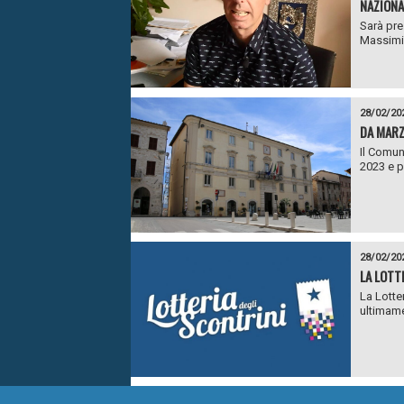
NAZIONA
Sarà pre
Massimil
28/02/20
DA MARZ
Il Comun
2023 e p
28/02/20
LA LOTT
La Lotter
ultimamen