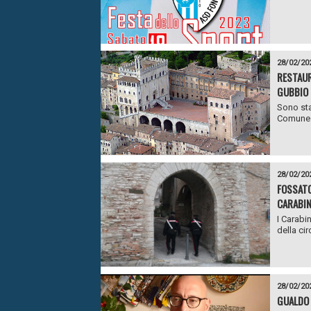
28/02/20
RESTAUR
GUBBIO
Sono sta
Comune d
28/02/20
FOSSATO
CARABIN
I Carabin
della cir
28/02/20
GUALDO 