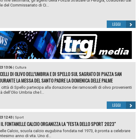
o fine settimana, gli agenti della Polizia Stradale di Perugia, coadiuvati dal
e del Commissariato di Ci...
LEGGI
23 13:06
|
Cultura
CELLI DI OLIVO DELL’UMBRIA E DI SPELLO SUL SAGRATO DI PIAZZA SAN
DURANTE LA MESSA DEL SANTO PADRE LA DOMENICA DELLE PALME
 città di Spello partecipa alla donazione dei ramoscelli di olivo provenienti
tà dell’Olio Umbria che l...
LEGGI
23 12:43
|
Sport
 IL FONTANELLE CALCIO ORGANIZZA LA "FESTA DELLO SPORT 2023"
nelle Calcio, scuola calcio eugubina fondata nel 1973, è pronta a celebrare
antesimo anno di vita. Uno d...