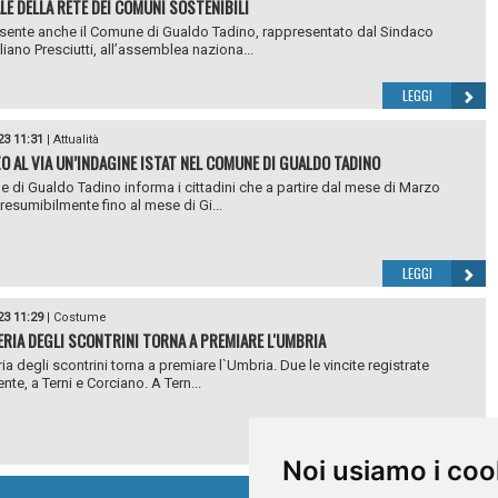
LE DELLA RETE DEI COMUNI SOSTENIBILI
sente anche il Comune di Gualdo Tadino, rappresentato dal Sindaco
iano Presciutti, all’assemblea naziona...
LEGGI
23 11:31
|
Attualità
O AL VIA UN’INDAGINE ISTAT NEL COMUNE DI GUALDO TADINO
e di Gualdo Tadino informa i cittadini che a partire dal mese di Marzo
resumibilmente fino al mese di Gi...
LEGGI
23 11:29
|
Costume
ERIA DEGLI SCONTRINI TORNA A PREMIARE L'UMBRIA
ia degli scontrini torna a premiare l`Umbria. Due le vincite registrate
te, a Terni e Corciano. A Tern...
LEGGI
Noi usiamo i coo