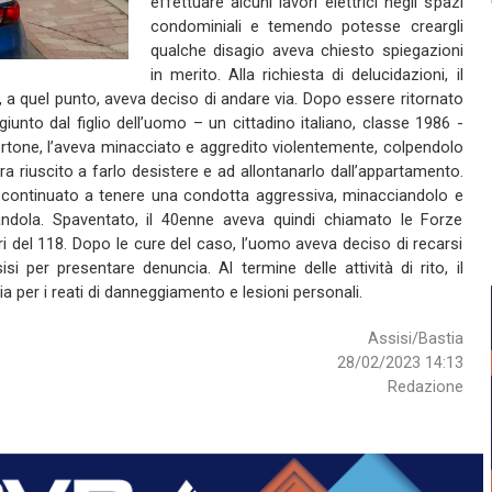
effettuare alcuni lavori elettrici negli spazi
condominiali e temendo potesse creargli
qualche disagio aveva chiesto spiegazioni
in merito. Alla richiesta di delucidazioni, il
e, a quel punto, aveva deciso di andare via. Dopo essere ritornato
giunto dal figlio dell’uomo – un cittadino italiano, classe 1986 -
rtone, l’aveva minacciato e aggredito violentemente, colpendolo
 era riuscito a farlo desistere e ad allontanarlo dall’appartamento.
a continuato a tenere una condotta aggressiva, minacciandolo e
andola. Spaventato, il 40enne aveva quindi chiamato le Forze
tari del 118. Dopo le cure del caso, l’uomo aveva deciso di recarsi
si per presentare denuncia. Al termine delle attività di rito, il
ia per i reati di danneggiamento e lesioni personali.
Assisi/Bastia
28/02/2023 14:13
Redazione