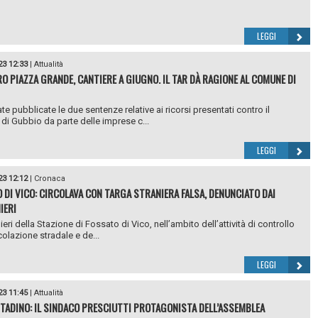
LEGGI
23 12:33
|
Attualità
O PIAZZA GRANDE, CANTIERE A GIUGNO. IL TAR DÀ RAGIONE AL COMUNE DI
te pubblicate le due sentenze relative ai ricorsi presentati contro il
i Gubbio da parte delle imprese c...
LEGGI
23 12:12
|
Cronaca
 DI VICO: CIRCOLAVA CON TARGA STRANIERA FALSA, DENUNCIATO DAI
IERI
ieri della Stazione di Fossato di Vico, nell’ambito dell’attività di controllo
colazione stradale e de...
LEGGI
23 11:45
|
Attualità
TADINO: IL SINDACO PRESCIUTTI PROTAGONISTA DELL’ASSEMBLEA