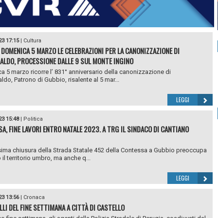
23 17:15
|
Cultura
 DOMENICA 5 MARZO LE CELEBRAZIONI PER LA CANONIZZAZIONE DI
ALDO, PROCESSIONE DALLE 9 SUL MONTE INGINO
 5 marzo ricorre l’ 831° anniversario della canonizzazione di
ldo, Patrono di Gubbio, risalente al 5 mar...
LEGGI
23 15:48
|
Politica
A, FINE LAVORI ENTRO NATALE 2023. A TRG IL SINDACO DI CANTIANO
ima chiusura della Strada Statale 452 della Contessa a Gubbio preoccupa
il territorio umbro, ma anche q...
LEGGI
23 13:56
|
Cronaca
LI DEL FINE SETTIMANA A CITTÀ DI CASTELLO