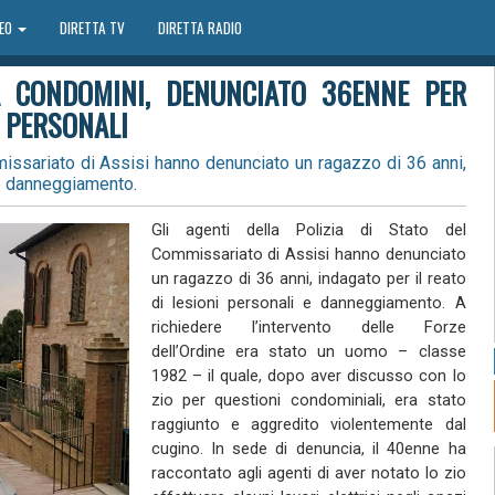
DEO
DIRETTA TV
DIRETTA RADIO
RA CONDOMINI, DENUNCIATO 36ENNE PER
 PERSONALI
missariato di Assisi hanno denunciato un ragazzo di 36 anni,
 e danneggiamento.
Gli agenti della Polizia di Stato del
Commissariato di Assisi hanno denunciato
un ragazzo di 36 anni, indagato per il reato
di lesioni personali e danneggiamento. A
richiedere l’intervento delle Forze
dell’Ordine era stato un uomo – classe
1982 – il quale, dopo aver discusso con lo
zio per questioni condominiali, era stato
raggiunto e aggredito violentemente dal
cugino. In sede di denuncia, il 40enne ha
raccontato agli agenti di aver notato lo zio