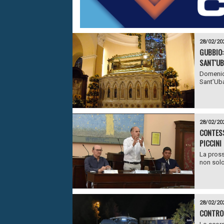
28/02/20
GUBBIO:
SANT'UB
Domenica
Sant’Uba
28/02/20
CONTESS
PICCINI
La pross
non solo 
28/02/20
CONTROL