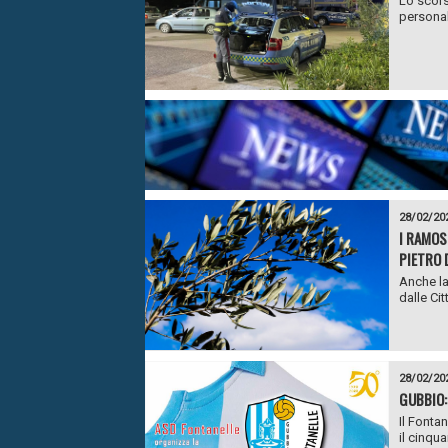
Lo scors
personal
28/02/20
I RAMOS
PIETRO 
Anche la
dalle Cit
28/02/20
GUBBIO:
Il Fonta
il cinqu