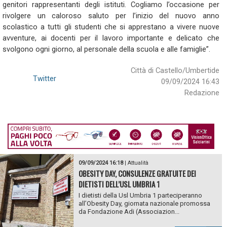
genitori rappresentanti degli
istituti
.
Cogliamo
l’occasione per
rivolgere un
caloroso saluto per l’inizio del nuovo anno
scolastico a tutti gli studenti che si apprestano a vivere nuove
avventure, ai docenti per il lavoro importante e delicato che
svolgono ogni giorno, al personale della scuola e alle famiglie”.
Città di Castello/Umbertide
Twitter
09/09/2024 16:43
Redazione
09/09/2024 16:18
|
Attualità
OBESITY DAY, CONSULENZE GRATUITE DEI
DIETISTI DELL’USL UMBRIA 1
I dietisti della Usl Umbria 1 parteciperanno
all’Obesity Day, giornata nazionale promossa
da Fondazione Adi (Associazion...