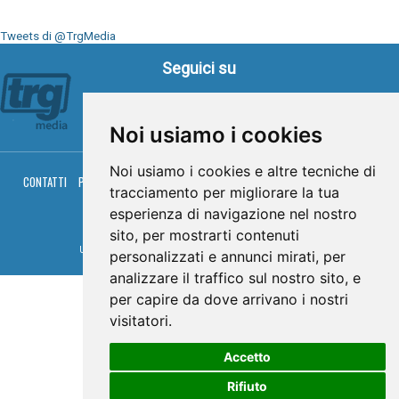
Tweets di @TrgMedia
Seguici su
Noi usiamo i cookies
Noi usiamo i cookies e altre tecniche di
CONTATTI
PRIVACY
COOKIES
PALINSESTO
DIRETTA TV
DIRETTA RADIO
tracciamento per migliorare la tua
RGM HITRADIO
esperienza di navigazione nel nostro
© TRG Media 2005-2026
sito, per mostrarti contenuti
Umbria Televisioni s.r.l. - P.I.00496230541 -
www.trgmedia.it
- Powered by
FFZ
personalizzati e annunci mirati, per
analizzare il traffico sul nostro sito, e
per capire da dove arrivano i nostri
visitatori.
Accetto
Rifiuto