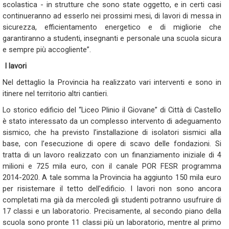
scolastica - in strutture che sono state oggetto, e in certi casi
continueranno ad esserlo nei prossimi mesi, di lavori di messa in
sicurezza, efficientamento energetico e di migliorie che
garantiranno a studenti, insegnanti e personale una scuola sicura
e sempre più accogliente”.
I lavori
Nel dettaglio la Provincia ha realizzato vari interventi e sono in
itinere nel territorio altri cantieri.
Lo storico edificio del
“Liceo Plinio il Giovane” di Città di Castello
è stato
interessato da
un complesso intervento di adeguamento
sismico, che ha previsto l’installazione di isolatori sismici alla
base, con l’esecuzione di opere di scavo delle fondazioni. Si
tratta di un lavoro realizzato con un finanziamento iniziale di 4
milioni e 725 mila euro,
con il
canale
POR FESR
programma
2014-2020. A tale somma la Provincia ha aggiunto 150 mila euro
per risistemare il tetto dell’edificio. I lavori non sono ancora
completati ma già da mercoledì gli studenti potranno usufruire di
17 classi e un laboratorio. Precisamente,
al secondo piano della
scuola sono pronte 11 classi più un
laboratorio, mentre al primo