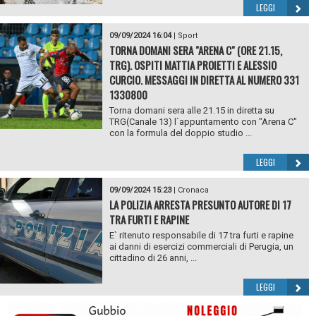
LEGGI
09/09/2024 16:04
|
Sport
TORNA DOMANI SERA "ARENA C" (ORE 21.15,
TRG). OSPITI MATTIA PROIETTI E ALESSIO
CURCIO. MESSAGGI IN DIRETTA AL NUMERO 331
1330800
Torna domani sera alle 21.15 in diretta su
TRG(Canale 13) l`appuntamento con "Arena C"
con la formula del doppio studio ...
LEGGI
09/09/2024 15:23
|
Cronaca
LA POLIZIA ARRESTA PRESUNTO AUTORE DI 17
TRA FURTI E RAPINE
E` ritenuto responsabile di 17 tra furti e rapine
ai danni di esercizi commerciali di Perugia, un
cittadino di 26 anni, ...
LEGGI