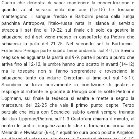
Guerra che dimostra di saper mantenere la concentrazione e
quando va al servizio infila due ace (15-15). Le toscane
mantengono il sangue freddo e Barbolini pesca dalla lunga
panchina Antropova, l’italo-russa nata in Islanda al servizio
straccia il set fino al 19-22, sul finale c’è solo da gestire la
situazione ed il set viene messo in cassaforte da Pietrini che
schiaccia la palla del 21-25. Nel secondo set la Bartoccini-
Fortinfissi Perugia parte subito bene andando sul 4-1, la Savino
reagisce ed agguanta la parità sul 9-9, parte il punto a punto che
arriva fino al 12-12, le umbre hanno uno scatto in avanti (14-12)
ma le toscane non si fanno sorprendere e rovesciano la
situazione tanto da indurre Cristofani al time-out sul 15-17,
Scandicci si trova nuovamente in condizione di gestire e
respinge al mittente le giocate di Perugia con le solite Pietrini e
Lippmann, sul finale la tedesca si esalta e mette a segno la
marcatura del 22-25 che vale il primo punto ospite. Terzo
parziale che inizia con Scandicci subito avanti sempre trainata
dal duo Lippman/Pietrini, sull’1-3 Cristofani chiama il minuto, al
rientro le umbre riorganizzano le idee e tornano in corsa con
Melandri e Nwakalor (6-6), l’ equilibrio dura poco poiché Angeloni