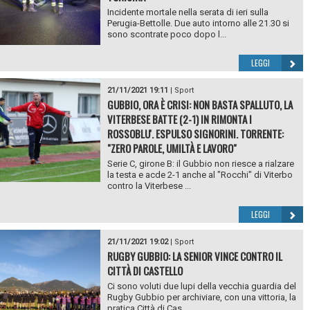
Incidente mortale nella serata di ieri sulla
Perugia-Bettolle. Due auto intorno alle 21.30 si
sono scontrate poco dopo l...
LEGGI
21/11/2021 19:11
|
Sport
GUBBIO, ORA È CRISI: NON BASTA SPALLUTO, LA
VITERBESE BATTE (2-1) IN RIMONTA I
ROSSOBLU'. ESPULSO SIGNORINI. TORRENTE:
"ZERO PAROLE, UMILTÀ E LAVORO"
Serie C, girone B: il Gubbio non riesce a rialzare
la testa e acde 2-1 anche al "Rocchi" di Viterbo
contro la Viterbese ...
LEGGI
21/11/2021 19:02
|
Sport
RUGBY GUBBIO: LA SENIOR VINCE CONTRO IL
CITTÀ DI CASTELLO
Ci sono voluti due lupi della vecchia guardia del
Rugby Gubbio per archiviare, con una vittoria, la
pratica Città di Cas...