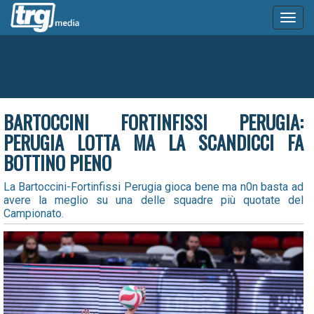
Toggl
naviga
BARTOCCINI FORTINFISSI PERUGIA:
PERUGIA LOTTA MA LA SCANDICCI FA
BOTTINO PIENO
La Bartoccini-Fortinfissi Perugia gioca bene ma n0n basta ad
avere la meglio su una delle squadre più quotate del
Campionato.