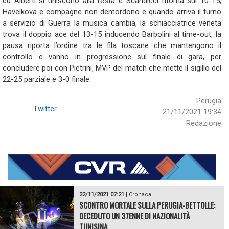
ed Alberti si uniscono alla festa e Scandicci ritorna sul 10-15,
Havelkova e compagne non demordono e quando arriva il turno
a servizio di Guerra la musica cambia, la schiacciatrice veneta
trova il doppio ace del 13-15 inducendo Barbolini al time-out, la
pausa riporta l’ordine tra le fila toscane che mantengono il
controllo e vanno in progressione sul finale di gara, per
concludere poi con Pietrini, MVP del match che mette il sigillo del
22-25 parziale e 3-0 finale.
Perugia
Twitter
21/11/2021 19:34
Redazione
22/11/2021 07:21
|
Cronaca
SCONTRO MORTALE SULLA PERUGIA-BETTOLLE:
DECEDUTO UN 37ENNE DI NAZIONALITÀ
TUNISINA