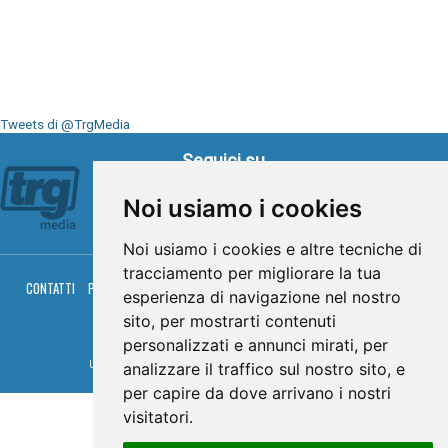
Tweets di @TrgMedia
Seguici su
Noi usiamo i cookies
Noi usiamo i cookies e altre tecniche di
tracciamento per migliorare la tua
CONTATTI
PRIVACY
COOKIES
PALINSESTO
DIRETTA TV
DIRETTA RADIO
esperienza di navigazione nel nostro
RGM HITRADIO
sito, per mostrarti contenuti
© TRG Media 2005-2026
personalizzati e annunci mirati, per
Umbria Televisioni s.r.l. - P.I.00496230541 -
www.trgmedia.it
- Powered by
FFZ
analizzare il traffico sul nostro sito, e
per capire da dove arrivano i nostri
visitatori.