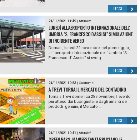
LEGGI
21/11/2021 11:49
|
Attualità
LUNEDÌ ALL'AEROPORTO INTERNAZIONALE DELL'
UMBRIA "S. FRANCESCO D'ASSISI" SIMULAZIONE
DI INCIDENTE AEREO
Domani, lunedì 22 novembre, nel pomeriggio,
all` aeroporto internazionale dell` Umbria "S.
Francesco d` Assisi" si svolg...
LEGGI
21/11/2021 10:53
|
Costume
A TREVI TORNA IL MERCATO DEL CONTADINO
Torna a Trevi domenica 28 novembre, l`evento
più atteso dai buongustai e dagli amanti dei
prodotti genuini, il Mercato ...
LEGGI
21/11/2021 10:41
|
Attualità
GREEN PASS: MANIFESTANTI BRUCIANO LE