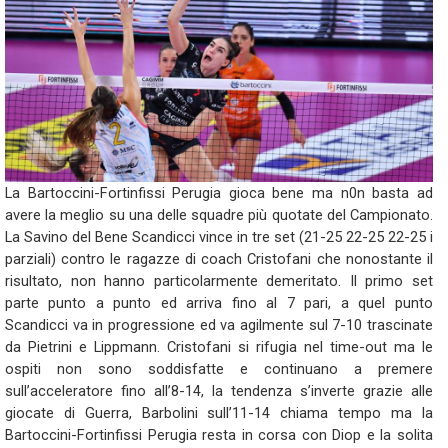
La Bartoccini-Fortinfissi Perugia gioca bene ma n0n basta ad
avere la meglio su una delle squadre più quotate del Campionato.
La Savino del Bene Scandicci vince in tre set (21-25 22-25 22-25 i
parziali) contro le ragazze di coach Cristofani che nonostante il
risultato, non hanno particolarmente demeritato. Il primo set
parte punto a punto ed arriva fino al 7 pari, a quel punto
Scandicci va in progressione ed va agilmente sul 7-10 trascinate
da Pietrini e Lippmann. Cristofani si rifugia nel time-out ma le
ospiti non sono soddisfatte e continuano a premere
sull’acceleratore fino all’8-14, la tendenza s’inverte grazie alle
giocate di Guerra, Barbolini sull’11-14 chiama tempo ma la
Bartoccini-Fortinfissi Perugia resta in corsa con Diop e la solita