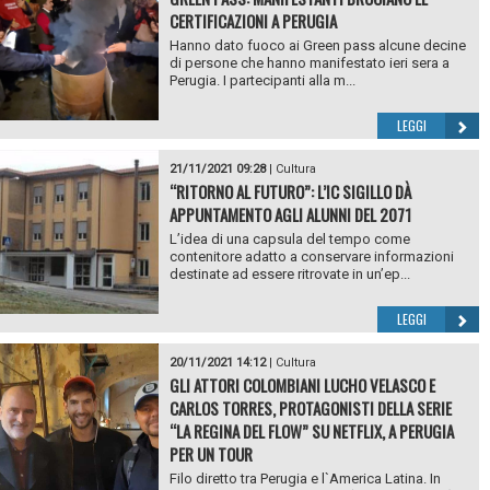
CERTIFICAZIONI A PERUGIA
Hanno dato fuoco ai Green pass alcune decine
di persone che hanno manifestato ieri sera a
Perugia. I partecipanti alla m...
LEGGI
21/11/2021 09:28
|
Cultura
“RITORNO AL FUTURO”: L’IC SIGILLO DÀ
APPUNTAMENTO AGLI ALUNNI DEL 2071
L’idea di una capsula del tempo come
contenitore adatto a conservare informazioni
destinate ad essere ritrovate in un’ep...
LEGGI
20/11/2021 14:12
|
Cultura
GLI ATTORI COLOMBIANI LUCHO VELASCO E
CARLOS TORRES, PROTAGONISTI DELLA SERIE
“LA REGINA DEL FLOW” SU NETFLIX, A PERUGIA
PER UN TOUR
Filo diretto tra Perugia e l`America Latina. In