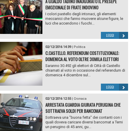
A GUALDO TADINO INAUGURATO IL PRESEPE
EMOZIONALE DI FRATE INDOVINO
I colori pastello degli intonaci, gli elementi
meccanici che fanno muovere alcune figure, le
luci che accendono i fuochi...
LEGGI
02/12/2016 14:39
|
Politica
C.CASTELLO. REFERENDUM COSTITUZIONALE:
DOMENICA AL VOTO OLTRE 30MILA ELETTORI
Saranno 30.492 gli elettori di Città di Castello
chiamati al voto in occasione del referendum di
domenica 4 dicembre sul...
LEGGI
02/12/2016 12:55
|
Cronaca
ARRESTATA GUARDIA GIURATA PERUGINA CHE
SOTTRAEVA SOLDI PER BANCOMAT
Sottraeva una "buona fetta" dei contanti con i
quali doveva caricare diversi bancomat a Terni
un perugino di 45 anni, gu...