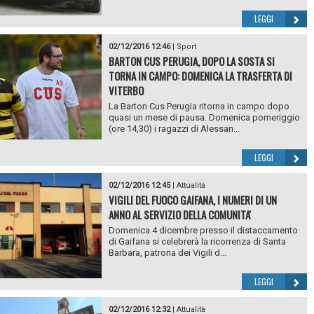
LEGGI
02/12/2016 12:46
|
Sport
BARTON CUS PERUGIA, DOPO LA SOSTA SI
TORNA IN CAMPO: DOMENICA LA TRASFERTA DI
VITERBO
La Barton Cus Perugia ritorna in campo dopo
quasi un mese di pausa. Domenica pomeriggio
(ore 14,30) i ragazzi di Alessan...
LEGGI
02/12/2016 12:45
|
Attualità
VIGILI DEL FUOCO GAIFANA, I NUMERI DI UN
ANNO AL SERVIZIO DELLA COMUNITA'
Domenica 4 dicembre presso il distaccamento
di Gaifana si celebrerà la ricorrenza di Santa
Barbara, patrona dei Vigili d...
LEGGI
02/12/2016 12:32
|
Attualità