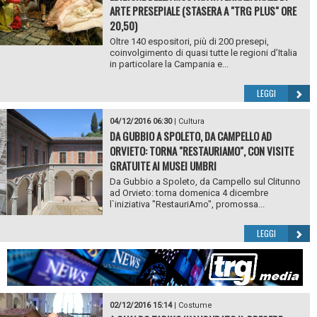
ARTE PRESEPIALE (STASERA A "TRG PLUS" ORE
20,50)
Oltre 140 espositori, più di 200 presepi,
coinvolgimento di quasi tutte le regioni d’Italia
in particolare la Campania e...
LEGGI
04/12/2016 06:30
|
Cultura
DA GUBBIO A SPOLETO, DA CAMPELLO AD
ORVIETO: TORNA "RESTAURIAMO", CON VISITE
GRATUITE AI MUSEI UMBRI
Da Gubbio a Spoleto, da Campello sul Clitunno
ad Orvieto: torna domenica 4 dicembre
l`iniziativa "RestauriAmo", promossa...
LEGGI
02/12/2016 15:14
|
Costume