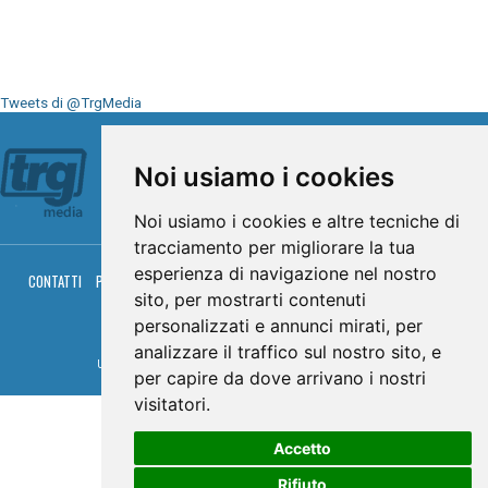
Tweets di @TrgMedia
Seguici su
Noi usiamo i cookies
Noi usiamo i cookies e altre tecniche di
tracciamento per migliorare la tua
esperienza di navigazione nel nostro
CONTATTI
PRIVACY
COOKIES
PALINSESTO
DIRETTA TV
DIRETTA RADIO
sito, per mostrarti contenuti
RGM HITRADIO
personalizzati e annunci mirati, per
© TRG Media 2005-2026
analizzare il traffico sul nostro sito, e
Umbria Televisioni s.r.l. - P.I.00496230541 -
www.trgmedia.it
- Powered by
FFZ
per capire da dove arrivano i nostri
visitatori.
Accetto
Rifiuto