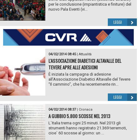
per le conclusione (impiantistica e finiture) del
nuovo Pala Eventi (vi...
LEGGI
04/02/2014 08:45
|
Attualità
L'ASSOCIAZIONE DIABETICI ALTAVALLE DEL
TEVERE APRE ALLE ADESIONI
È iniziata la campagna di adesione
all’Associazione Diabetici Altavalle del Tevere
“Il cammino”, che ha recentemente rin...
LEGGI
04/02/2014 08:37
|
Cronaca
A GUBBIO 5.800 SCOSSE NEL 2013
L`Italia trema ogni 25 minuti. Nel 2013 gli
strumenti hanno registrato 21.369 terremoti,
cioe` 60 scosse al giorno: un ...