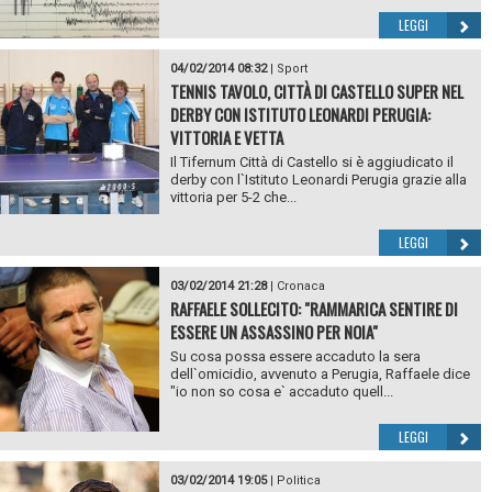
LEGGI
04/02/2014 08:32
|
Sport
TENNIS TAVOLO, CITTÀ DI CASTELLO SUPER NEL
DERBY CON ISTITUTO LEONARDI PERUGIA:
VITTORIA E VETTA
Il Tifernum Città di Castello si è aggiudicato il
derby con l`Istituto Leonardi Perugia grazie alla
vittoria per 5-2 che...
LEGGI
03/02/2014 21:28
|
Cronaca
RAFFAELE SOLLECITO: "RAMMARICA SENTIRE DI
ESSERE UN ASSASSINO PER NOIA"
Su cosa possa essere accaduto la sera
dell`omicidio, avvenuto a Perugia, Raffaele dice
"io non so cosa e` accaduto quell...
LEGGI
03/02/2014 19:05
|
Politica