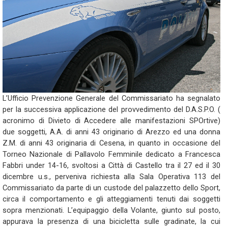
L’Ufficio Prevenzione Generale del Commissariato ha segnalato
per la successiva applicazione del provvedimento del D.A.S.P.O. (
acronimo di Divieto di Accedere alle manifestazioni SPOrtive)
due soggetti, A.A. di anni 43 originario di Arezzo ed una donna
Z.M. di anni 43 originaria di Cesena, in quanto in occasione del
Torneo Nazionale di Pallavolo Femminile dedicato a Francesca
Fabbri under 14-16, svoltosi a Città di Castello tra il 27 ed il 30
dicembre u.s., perveniva richiesta alla Sala Operativa 113 del
Commissariato da parte di un custode del palazzetto dello Sport,
circa il comportamento e gli atteggiamenti tenuti dai soggetti
sopra menzionati. L’equipaggio della Volante, giunto sul posto,
appurava la presenza di una bicicletta sulle gradinate, la cui