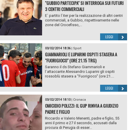
"GUBBIO PARTECIPA" SI INTERROGA SUI FUTURI
3 CENTRI COMMERCIALI
E` partito l`iter per la realizzazione di altri centri
commerciali, a Gubbio, rispettivamente nelle
zone del Crocefisso,...
LEGGI
03/02/2014 18:36
|
Sport
GIAMMARIOLI E LUPARINI OSPITI STASERA A
"FUORIGIOCO" (ORE 21.15 TRG)
Saranno il ds Stefano Giammarioli e
l`attaccante Alessandro Luparini gli ospiti
rossoblù stasera a "Fuorigioco" (ore 21....
LEGGI
03/02/2014 18:10
|
Cronaca
OMICIDIO POLIZZI: IL GUP RINVIA A GIUDIZIO
PADRE E FIGLIO
Riccardo e Valerio Menenti, padre e figlio, 55
anni il primo e 27 il secondo, accusati dalla
procura di Perugia di esser...