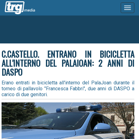
Toggl
naviga
C.CASTELLO. ENTRANO IN BICICLETTA
ALL'INTERNO DEL PALAIOAN: 2 ANNI DI
DASPO
Erano entrati in bicicletta all'interno del PalaJoan durante il
torneo di pallavolo "Francesca Fabbri", due anni di DASPO a
carico di due genitori.