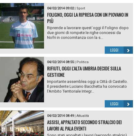
04/02/2014 09:02
|
Sport
FOLIGNO, OGGI LA RIPRESA CON UN PIOVANO IN
PIÙ
Riprende a lavorare quest`oggi il Foligno dopo
due giorni di rompete le righe concessi da
Nofri in concomitanza con la s...
LEGGI
04/02/2014 08:55
|
Politica
RIFIUTI, OGGI L'ALTA UMBRIA DECIDE SULLA
GESTIONE
Importante assemblea oggi a Città di Castello.
Il presidente Luciano Bacchetta ha convocato
l’Ambito Territoriale Integr...
LEGGI
04/02/2014 08:49
|
Attualità
ASSISI, APPALTATO SECONDO STRALCIO DEI
LAVORI AL PALA EVENTI
Sono stati appaltati i lavori (secondo stralcio)