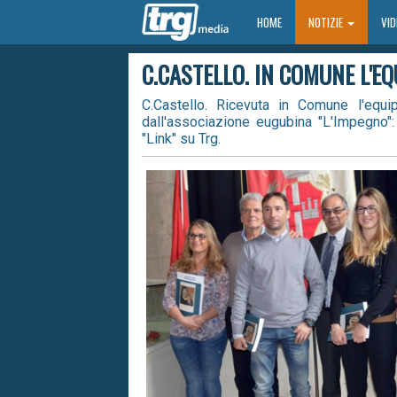
HOME
HOME
NOTIZIE
VI
C.CASTELLO. IN COMUNE L'E
C.Castello. Ricevuta in Comune l'equ
dall'associazione eugubina "L'Impegno":
"Link" su Trg.