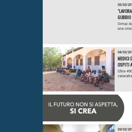
05/02/20
"LAVORA
GUBBIO
Ormai da
una crisi
04/02/20
MEDICI 
OSPITI A
Oltre 49
cataratta
03/02/20