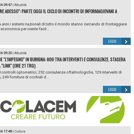
16 09:47
|
Attualità
RE ADESSO": PARTE OGGI IL CICLO DI INCONTRI DI INFORMAGIOVANI A
 anni i sistemi nazionali di tutto il mondo stanno cercando di fronteggiare
 economica per niente facil...
LEGGI
16 09:25
|
Attualità
DE "L'IMPEGNO" IN BURKINA: 800 TRA INTERVENTI E CONSULENZE. STASERA
 "LINK" (ORE 21 TRG)
0 controlli optometrici, 252 consulenze oftalmologiche, 129 interventi di
, 249 forniture di occhiali d...
LEGGI
16 17:48
|
Cultura