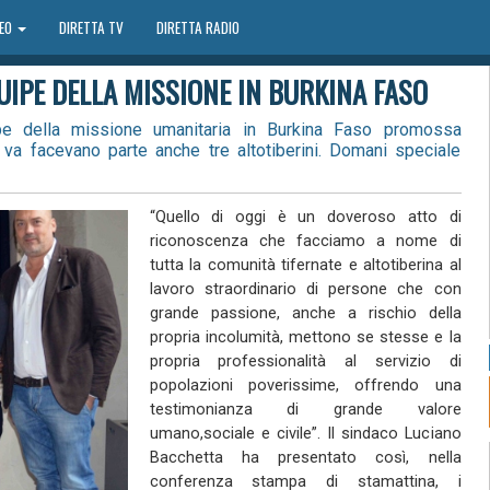
DEO
DIRETTA TV
DIRETTA RADIO
QUIPE DELLA MISSIONE IN BURKINA FASO
ipe della missione umanitaria in Burkina Faso promossa
 va facevano parte anche tre altotiberini. Domani speciale
“Quello di oggi è un doveroso atto di riconoscenza che facciamo a nome di tutta la comunità tifernate e altotiberina al lavoro straordinario di persone che con grande passione, anche a rischio della propria incolumità, mettono se stesse e la propria professionalità al servizio di popolazioni poverissime, offrendo una testimonianza di grande valore umano,sociale e civile”. Il sindaco Luciano Bacchetta ha presentato così, nella conferenza stampa di stamattina, i rappresentanti dell’equipe protagonista della missione umanitaria promossa dall’8 al 29 gennaio a Nanoro, in Burkina Faso, dall’Associazione “L’Impegno onlus”, della quale hanno fatto parte 14 volontari che vivono e lavorano tra Città di Castello, Sansepolcro e Gubbio. Una spedizione che è balzata agli onori delle cronache per essersi trovata vicino alla capitale Ouagadougou, colpita il 16 gennaio scorso da un attacco terroristico di Al Qaeda, ma della quale, attraverso l’incontro in Comune, è stato sottolineato l’importante contributo umanitario, realizzato in particolare con le quasi 800 visite oculistiche, le 130 operazioni chirurgiche e quasi 900 occhiali messi a disposizione della popolazione, oltre alla realizzazione di un blocco operatorio presso il locale ospedale, alla escavazione di un pozzo di acqua potabile e alla donazione di beni di prima necessità. “Dobbiamo essere grati all’associazione ‘L’Impegno’ e all’Ausl Umbria 1 che da quattro anni rendono possibile una simile esperienza, ma ancor più dobbiamo essere orgogliosi di accogliere nella nostra comunità persone di così grande valore, che sono un esempio di vita e di una passione per il proprio lavoro che si fa vera e propria missione”, ha sottolineato Bacchetta, che ha voluto incontrare personalmente il presidente dell’Associazione “L’Impegno onlus” Luigi Panata, il direttore della Struttura Complessa Aziendale di Oculistica Usl Umbria1, Giovan Battista Sbordone, gli infermieri tifernati Roberta Roselli e Angelo Cesari e l’infermiera biturgense Maura Piomboni, presenti alla conferenza stampa con il dirigente del Servizio Infermieristico Area Nord dell’Usl Umbria 1, Roberto Bacchetta. Il primo cittadino ha fatto dono a Panata e Sbordone di due pictografie della Bottega Artigiana Tifernate di Stefano Lazzari, raffiguranti la Madonna delle Grazie e la Città di Castello dell’800, e agli infermieri di una pubblicazione sulla Pinacoteca Comunale. “Quando vedi l’Africa ti innamori”, ha spiegato Panata, dando con una frase il senso dell’impegno umanitario in Burkina Faso, dove nel prossimo viaggio porterà la pictografia ricevuta dal sindaco, che verrà affissa nella sala operatoria utilizzata per la missione. “La nostra presenza in questo Paese solo negli ultimi quattro anni si è concentrata sulle prestazioni di natura oculistica – ha evidenziato – in un quadro di aiuti che vanno dalla garanzia del diritto allo studio dei bambini, alla donazione di materiali e alimenti, fino alla realizzazione di pozzi per l’acqua potabile, attraverso cui cerchiamo di sostenere una popolazione alla quale manca davvero tutto”. Attraverso la sua illustrazione, il presidente dell’Associazione “L’impegno onlus” ha fatto comprendere che il lavoro non si esaurisce con la presenza in terra africana, ma prosegue nel tentativo di aiutare le persone alle prese con le patologie più gravi, come un ragazzo che necessita di un trapianto di cornea e una donna malata di tumore che si cercherà di far assistere in Umbria. “C’è tanto da fare – ha lanciato un appello Panata - ma dobbiamo capire che per dare un grande aiuto a queste popolazioni bastano gesti semplicissimi delle nostre istituzioni, ma anche delle nostre comunità, attraverso la donazione, ad esempio, di strumenti che l’ingegneria sanitaria qui ha dichiarato obsoleti”. Il dottor Sbordone ha stilato un quadro dell’attività condotta, “che – ha detto - quest’anno ha raggiunto un risultato record dal punto di vista del numero di interventi chirurgici, i quali per la popolazione residente sono vitali, viste le enormi difficoltà di accesso alle cure e le implicazioni di questa situazione”. “Si pensi che ridare capacità visiva a un anziano significa liberare un bambino e permettergli di crescere e studiare, visto che proprio ai bambini viene affidato il compito di accompagnare e aiutare le persone non vedenti”, ha spiegato Sbordone che ha raccontato i difficili giorni vissuti dopo l’attentato terroristico. “Abbiamo avuto notizia dell’accaduto e ci siamo resi conto delle conseguenze, perché immediatamente siamo stati messi sotto stretta sorveglianza militare, anche se non abbiamo corso alcun rischio”, ha detto. Della testimonianza umana e professionale data dalla missione ha parlato Roberto Bacchetta, che ha sottolineato come l’azienda sanitaria abbia garantito al personale la fruizione di tutti gli istituti contrattuali utili alla partecipazione alla spedizione, rimarcando “lo spirito di solidarietà straordinario che ha animato i professionisti protagonisti di questa esperienza”. “Tutti quanti hanno riferito di aver ricevuto più di quanto hanno dato dai pazienti che hanno assistito – ha puntualizzato Bacchetta - ed è questa la vera essenza della professione medica e infermieristica che attraverso la missione è stato possibile esprimere con gesti concreti”. “E’ commovente la riconoscenza che il nostro lavoro riceve da queste persone, che ci hanno veramente aperto il cuore”, ha raccontato Roberta Roselli, che ha testimoniato “quale incredibile emozione sia ridare il dono della vista ai pazienti che abbiamo assistito”. La missione a Nanoro. La missione di oculisti e ottici promossa dall’Associazione “L’Impegno Onlus” di Gubbio opera dal 2012 a Nanoro, a 80 chilometri della capitale del Burkina Faso, presso l’ospedale San Camillo, fondato dai religiosi Camilliani dell’Ordine dei Ministri degli Infermi. Per iniziativa del presidente del sodalizio dottor Luigi Panata, medico di medicina generale eugubino, del dottor Giovan Battista Sbordone (primario del reparto di Oculistica dell’ospedale di Città di Castello) e della Visionottica Salciarini di Gubbio, ogni anno una equipe di specialisti raggiunge lo Stato dell’Africa occidentale, uno dei più poveri del pianeta, per effettuare visite e operazioni chirurgiche su bambini, adulti e anziani. Quest'anno la missione, quarta dall’inizio del progetto in Burkina Faso, si è svolta dall’8 al 29 gennaio e ha coinvolto quattro oculisti: oltre al dottor Giovan Battista Sbordone, il fratello Sandro Sbordone (medico della clinica oculistica dell'Università di Napoli), la dottoressa Paola Vastarella (medico dell'ospedale San Gennaro di Napoli), la dottoressa Erica Paolillo (specializzanda in oculistica dell'Università di Napoli). L’equipe è stata integrata dagli infermieri Roberta Roselli e Angelo Cesari di Città di Castello, Maura Piomboni di Sansepolcro, Mara Ricci e Federica Mancini di Gubbio e da due ottici eugubini, Gabriele Salciarini (vice presidente dell’Associazione "L'impegno”) e Simone Cecchini. A guidare la spedizione è stato il dottor Luigi Panata, che ha raggiunto Nanoro insieme alla moglie Patrizia Scavizzi, ex direttrice del laboratorio di analisi dell’ospedale di Branca, e Gianni Bettelli, ex dipendente della Colacem di Gubbio. I medici specialisti della missione hanno avuto l’opportunità di lavorare nel nuovo blocco per la chirurgia ambulatoriale composto da due sale operatorie, una sala di sterilizzazione, una sala di anestesia, un ambulatorio per le visite e un laboratorio per l’esecuzione degli occhiali, allestito nell’ottobre scorso dall’Associazione “L’Impegno”, grazie al lavoro in loco che Panata e Cecchini hanno eseguito insieme all’operaio specializzato Alessio Pascolini. La delegazione italiana ha collaborato con l’equipe locale, formata da un oculista e tre infermieri che si occupano del reclutamento dei pazienti e del successivo follow-up. Durante la missione sono stati eseguiti 490 controlli optometrici, 252 consulenze oftalmologiche, 129 interventi chirurgici e sono state effettuate 249 forniture di occhiali da vista, 500 occhiali da sole e 100 occhiali premontati. Gli interventi chirurgici hanno interessato persone tra i 10 e gli 80 anni e hanno riguardato prevalentemente cataratte e casi di glaucoma, in condizioni di lavoro rese difficili dalle condizioni generali degli occhi dei pazienti operati, compromesse da traumi o da patologie in stato ormai avanzato per la sostanziale impossibilità di diagnosi dovuta alla scarsissima disponibilità di oculisti in loco. Per dare un quadro della situazione è sufficiente evidenziare che l’oculista che ha collaborato con l’equipe è l’unico a disposizione per una popolazione di 1 milione e 400 mila abitanti, per cui i malati, i quali a volte ricorrono anche alle pratiche degli stregoni locali che spesso peggiorano lo stato degli occhi, aspettano almeno un anno per essere operati dalle varie equipe internazionali che raggiungono le diverse località della regione. I giorni dell’attentato terroristico del 16 gennaio. Il 16 gennaio, mentre la missione era in pieno svolgimento, un attacco terroristico sferrato da un commando di 15 persone e rivendicato da Al Qaeda per il Maghreb islamico (Aqmi) ha colpito la capitale Ouagadougou, causando 27 morti, tra i quali un bambino italiano di 9 anni. I componenti dell’equipe al lavoro a Nanoro, che all’arrivo in Burkina Faso erano passati proprio lungo la strada teatro dell’attentato, hanno appreso la notizia attraverso l'associazione Medicus Mundi, che si occupa di informare i medici che si trovano al lavoro in luoghi pericolosi. Pur non essendo stati sotto minaccia diretta, dal giorno successivo la delegazione guidata dal dottor Panata è stata posta sotto tutela armata dalla gendarmeria locale, con la sorveglianza 24 ore su 24 da parte di due soldati e il coprifuoco imposto a partire dalle ore 23.00 della notte, ed è stata costretta a limitare le uscite dall'ospedale che sono state effettuate sempre sotto scorta. Il lavoro in ospedale è co