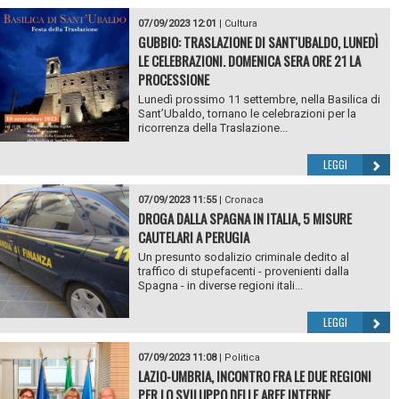
07/09/2023 12:01
|
Cultura
GUBBIO: TRASLAZIONE DI SANT'UBALDO, LUNEDÌ
LE CELEBRAZIONI. DOMENICA SERA ORE 21 LA
PROCESSIONE
Lunedì prossimo 11 settembre, nella Basilica di
Sant’Ubaldo, tornano le celebrazioni per la
ricorrenza della Traslazione...
LEGGI
07/09/2023 11:55
|
Cronaca
DROGA DALLA SPAGNA IN ITALIA, 5 MISURE
CAUTELARI A PERUGIA
Un presunto sodalizio criminale dedito al
traffico di stupefacenti - provenienti dalla
Spagna - in diverse regioni itali...
LEGGI
07/09/2023 11:08
|
Politica
LAZIO-UMBRIA, INCONTRO FRA LE DUE REGIONI
PER LO SVILUPPO DELLE AREE INTERNE