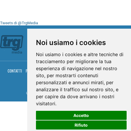
Tweets di @TrgMedia
Seguici su
Noi usiamo i cookies
Noi usiamo i cookies e altre tecniche di
tracciamento per migliorare la tua
esperienza di navigazione nel nostro
CONTATTI
PRIVACY
COOKIES
PALINSESTO
DIRETTA TV
DIRETTA RADIO
sito, per mostrarti contenuti
RGM HITRADIO
personalizzati e annunci mirati, per
© TRG Media 2005-2026
analizzare il traffico sul nostro sito, e
Umbria Televisioni s.r.l. - P.I.00496230541 -
www.trgmedia.it
- Powered by
FFZ
per capire da dove arrivano i nostri
visitatori.
Accetto
Rifiuto