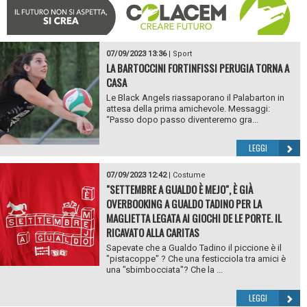
07/09/2023 13:36
|
Sport
LA BARTOCCINI FORTINFISSI PERUGIA TORNA A
CASA
Le Black Angels riassaporano il Palabarton in
attesa della prima amichevole. Messaggi:
“Passo dopo passo diventeremo gra...
LEGGI
07/09/2023 12:42
|
Costume
"SETTEMBRE A GUALDO È MEJO", È GIÀ
OVERBOOKING A GUALDO TADINO PER LA
MAGLIETTA LEGATA AI GIOCHI DE LE PORTE. IL
RICAVATO ALLA CARITAS
Sapevate che a Gualdo Tadino il piccione è il
"pistacoppe" ? Che una festicciola tra amici è
una "sbimbocciata"? Che la ...
LEGGI