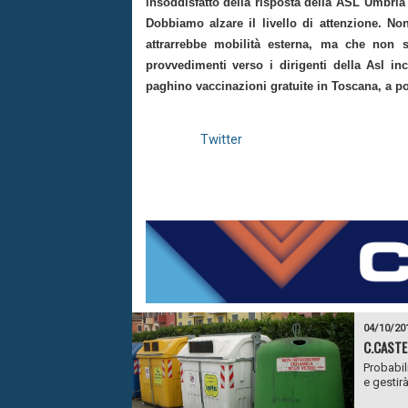
insoddisfatto della risposta della ASL Umbria 
Dobbiamo alzare il livello di attenzione. No
attrarrebbe mobilità esterna, ma che non si
provvedimenti verso i dirigenti della Asl in
paghino vaccinazioni gratuite in Toscana, a po
Twitter
04/10/20
C.CASTE
Probabil
e gestirà