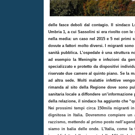
delle fasce deboli dal contagio. Il sindaco
L
Umbria 1, a cui Sassolini si era rivolto con le
nella media: un caso nel 2015 e 5 nei primi s
dovute a fattori molto diversi. I migranti sono
sanità pubblica. L’ospedale è una struttura n
ad esempio la Meningite e infezioni da germ
specializzato e protetto da dispositivi indivi
riservate due camere al quinto piano. Se la mala
ad altra sede. Molti malattie infettive veng
rimanda al sito della Regione dove sono pubb
sanitaria locale a diffondere un’informazione 
della relazione, il sindaco ha aggiunto che “q
Nei prossimi tempi circa 150mila migranti in
dignitosa in Italia. Dovremmo compiere un a
razzismo, mettendo al primo posto nell’agenda
siamo in balia delle onde. L’Italia, come la 