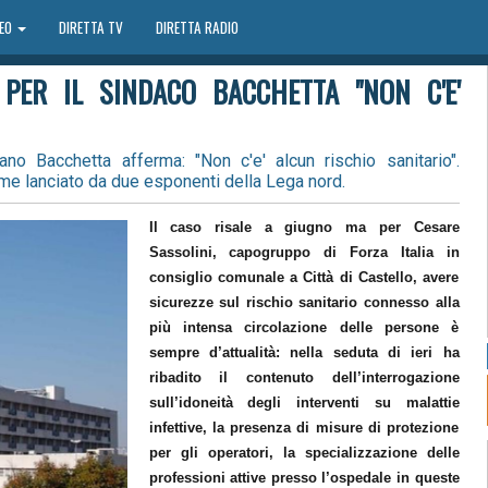
DEO
DIRETTA TV
DIRETTA RADIO
: PER IL SINDACO BACCHETTA "NON C'E'
iano Bacchetta afferma: "Non c'e' alcun rischio sanitario".
arme lanciato da due esponenti della Lega nord.
Il caso risale a giugno ma per
Cesare
Sassolini
, capogruppo di Forza Italia in
consiglio comunale a Città di Castello, avere
sicurezze sul rischio sanitario connesso alla
più intensa circolazione delle persone è
sempre d’attualità: nella seduta di ieri ha
ribadito il contenuto dell’interrogazione
sull’idoneità degli interventi su malattie
infettive, la presenza di misure di protezione
per gli operatori, la specializzazione delle
professioni attive presso l’ospedale in queste