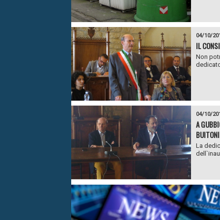
04/10/20
IL CONS
Non potr
dedicato 
04/10/20
A GUBBI
BUITONI:
La dedic
dell`ina