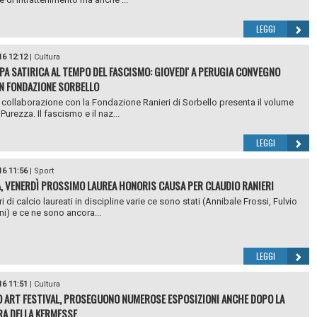
LEGGI
16 12:12
|
Cultura
PA SATIRICA AL TEMPO DEL FASCISMO: GIOVEDI' A PERUGIA CONVEGNO
N FONDAZIONE SORBELLO
n collaborazione con la Fondazione Ranieri di Sorbello presenta il volume
Purezza. Il fascismo e il naz...
LEGGI
16 11:56
|
Sport
, VENERDÌ PROSSIMO LAUREA HONORIS CAUSA PER CLAUDIO RANIERI
i di calcio laureati in discipline varie ce sono stati (Annibale Frossi, Fulvio
ni) e ce ne sono ancora...
LEGGI
16 11:51
|
Cultura
 ART FESTIVAL, PROSEGUONO NUMEROSE ESPOSIZIONI ANCHE DOPO LA
A DELLA KERMESSE