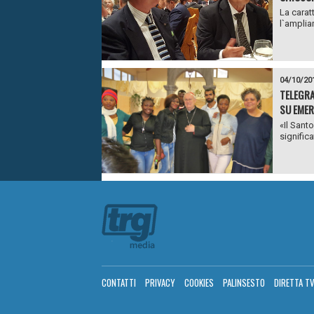
La carat
l`amplia
04/10/20
TELEGRA
SU EMER
«Il Sant
significa
CONTATTI
PRIVACY
COOKIES
PALINSESTO
DIRETTA T