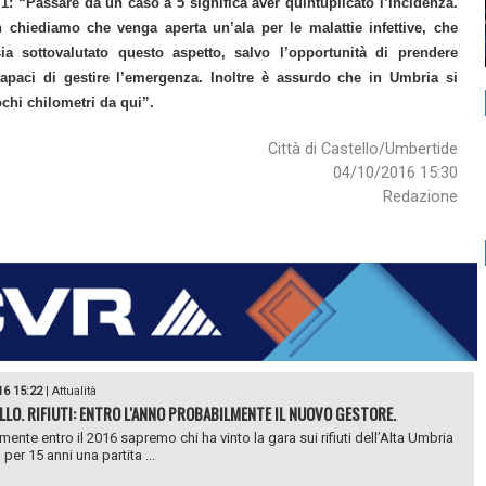
1: “Passare da un caso a 5 significa aver quintuplicato l’incidenza.
n chiediamo che venga aperta un’ala per le malattie infettive, che
a sottovalutato questo aspetto, salvo l’opportunità di prendere
capaci di gestire l’emergenza. Inoltre è assurdo che in Umbria si
chi chilometri da qui”.
Città di Castello/Umbertide
04/10/2016 15:30
Redazione
16 15:22
|
Attualità
LLO. RIFIUTI: ENTRO L'ANNO PROBABILMENTE IL NUOVO GESTORE.
mente entro il 2016 sapremo chi ha vinto la gara sui rifiuti dell’Alta Umbria
 per 15 anni una partita ...