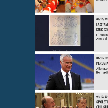
04/10/20
LA STAM
ISUC CO
L`Isuc i
Ansia di 
04/10/20
PERUGIA
Allenator
Bernardi
04/10/20
SPOLETO
CHIUSUR